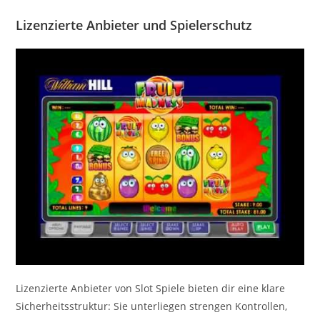
Lizenzierte Anbieter und Spielerschutz
Lizenzierte Anbieter von Slot Spiele bieten dir eine klare
Sicherheitsstruktur: Sie unterliegen strengen Kontrollen,