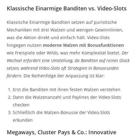
Klassische Einarmige Banditen vs. Video-Slots
Klassische Einarmige Banditen setzen auf puristische
Mechaniken mit drei Walzen und wenigen Gewinnlinien,
was die Aktion direkt und einfach hält. Video-Slots
hingegen nutzen
moderne Walzen mit Bonusfunktionen
wie Freispiele oder Wilds, was mehr Komplexität bietet.
Der
Wechsel erfordert eine Umstellung, da Banditen auf reines Glück
setzen, während Video-Slots oft Strategien in Bonusrunden
fördern.
Die Reihenfolge der Anpassung ist klar:
Erst die Banditen mit ihren festen Walzen verstehen
Dann die Walzenanzahl und Paylines der Video-Slots
checken
Schließlich die Walzen-Bonusse der Video-Slots
erkunden
Megaways, Cluster Pays & Co.: Innovative