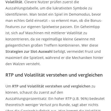
Volatilität
. Clevere Nutzer prüfen zuerst die
Auszahlungstabelle, um die lukrativsten Symbole zu
identifizieren. Man testet ein Spiel im Demomodus, bevor
man echtes Geld einsetzt – so erkennt man, ob die Bonus-
Features zur eigenen Spielweise passen. Ein Geheimtipp
ist, sich auf Maschinen mit mittlerer Volatilität zu
konzentrieren, da sie regelmäßige kleine Gewinne mit
gelegentlichen großen Treffern kombinieren. Wer diese
Strategien zur Slot-Auswahl
befolgt, vermeidet Frust und
maximiert die Spielzeit, während er die Mechaniken hinter
den Walzen versteht.
RTP und Volatilität verstehen und vergleichen
Um
RTP und Volatilität verstehen und vergleichen
zu
können, schaust du zuerst auf den
Auszahlungsprozentsatz: Ein hoher RTP (z.B. 96%) bedeutet
theoretisch weniger Verlust pro Runde, sagt aber nichts
über die Gewinnhäufigkeit aus. Hier kommt die Volatilität