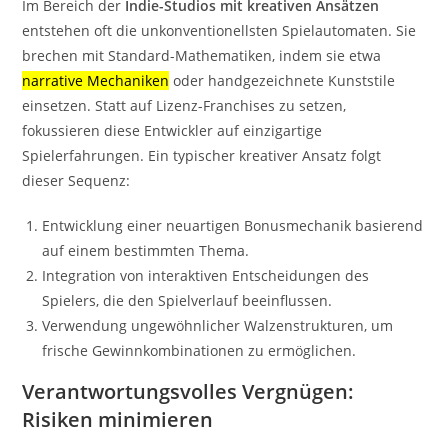
Im Bereich der
Indie-Studios mit kreativen Ansätzen
entstehen oft die unkonventionellsten Spielautomaten. Sie
brechen mit Standard-Mathematiken, indem sie etwa
narrative Mechaniken
oder handgezeichnete Kunststile
einsetzen. Statt auf Lizenz-Franchises zu setzen,
fokussieren diese Entwickler auf einzigartige
Spielerfahrungen. Ein typischer kreativer Ansatz folgt
dieser Sequenz:
Entwicklung einer neuartigen Bonusmechanik basierend
auf einem bestimmten Thema.
Integration von interaktiven Entscheidungen des
Spielers, die den Spielverlauf beeinflussen.
Verwendung ungewöhnlicher Walzenstrukturen, um
frische Gewinnkombinationen zu ermöglichen.
Verantwortungsvolles Vergnügen:
Risiken minimieren