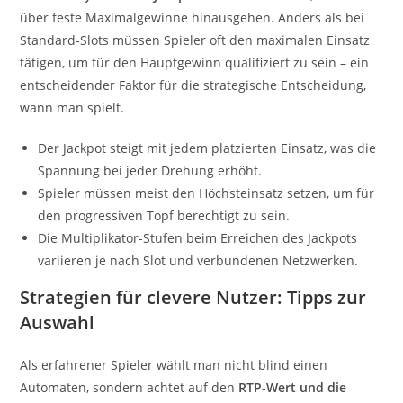
über feste Maximalgewinne hinausgehen. Anders als bei
Standard-Slots müssen Spieler oft den maximalen Einsatz
tätigen, um für den Hauptgewinn qualifiziert zu sein – ein
entscheidender Faktor für die strategische Entscheidung,
wann man spielt.
Der Jackpot steigt mit jedem platzierten Einsatz, was die
Spannung bei jeder Drehung erhöht.
Spieler müssen meist den Höchsteinsatz setzen, um für
den progressiven Topf berechtigt zu sein.
Die Multiplikator-Stufen beim Erreichen des Jackpots
variieren je nach Slot und verbundenen Netzwerken.
Strategien für clevere Nutzer: Tipps zur
Auswahl
Als erfahrener Spieler wählt man nicht blind einen
Automaten, sondern achtet auf den
RTP-Wert und die