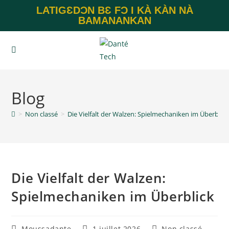
LATIGƐDƆN BƐ FƆ I KÀ KÀN NÀ
BAMANANKAN
Blog
>
Non classé
>
Die Vielfalt der Walzen: Spielmechaniken im Überblick
Die Vielfalt der Walzen:
Spielmechaniken im Überblick
Moussadante
1 juillet 2026
Non classé