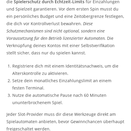
die
Spielerschutz durch Echtzeit-Limits
für Einzahlungen
und Spielzeit garantieren. Vor dem ersten Spin musst du
ein persönliches Budget und eine Zeitobergrenze festlegen,
die dich vor Kontrollverlust bewahren.
Diese
Schutzmechanismen sind nicht optional, sondern eine
Voraussetzung für den Betrieb lizenzierter Automaten.
Die
Verknüpfung deines Kontos mit einer Selbstverifikation
stellt sicher, dass nur du spielen kannst.
Registriere dich mit einem Identitätsnachweis, um die
Alterskontrolle zu aktivieren.
Setze dein monatliches Einzahlungslimit an einem
festen Terminal.
Nutze die automatische Pause nach 60 Minuten
ununterbrochenem Spiel.
Jeder Slot-Provider muss dir diese Werkzeuge direkt am
Spielautomaten anbieten, bevor Gewinnchancen überhaupt
freigeschaltet werden.