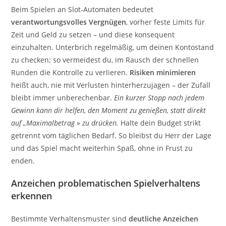
Beim Spielen an Slot-Automaten bedeutet
verantwortungsvolles Vergnügen
, vorher feste Limits für
Zeit und Geld zu setzen – und diese konsequent
einzuhalten. Unterbrich regelmäßig, um deinen Kontostand
zu checken; so vermeidest du, im Rausch der schnellen
Runden die Kontrolle zu verlieren.
Risiken minimieren
heißt auch, nie mit Verlusten hinterherzujagen – der Zufall
bleibt immer unberechenbar.
Ein kurzer Stopp nach jedem
Gewinn kann dir helfen, den Moment zu genießen, statt direkt
auf „Maximalbetrag » zu drücken.
Halte dein Budget strikt
getrennt vom täglichen Bedarf. So bleibst du Herr der Lage
und das Spiel macht weiterhin Spaß, ohne in Frust zu
enden.
Anzeichen problematischen Spielverhaltens
erkennen
Bestimmte Verhaltensmuster sind
deutliche Anzeichen