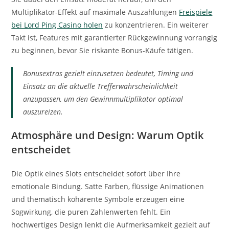
Multiplikator-Effekt auf maximale Auszahlungen
Freispiele
bei Lord Ping Casino holen
zu konzentrieren. Ein weiterer
Takt ist, Features mit garantierter Rückgewinnung vorrangig
zu beginnen, bevor Sie riskante Bonus-Käufe tätigen.
Bonusextras gezielt einzusetzen bedeutet, Timing und
Einsatz an die aktuelle Trefferwahrscheinlichkeit
anzupassen, um den Gewinnmultiplikator optimal
auszureizen.
Atmosphäre und Design: Warum Optik
entscheidet
Die Optik eines Slots entscheidet sofort über Ihre
emotionale Bindung. Satte Farben, flüssige Animationen
und thematisch kohärente Symbole erzeugen eine
Sogwirkung, die puren Zahlenwerten fehlt. Ein
hochwertiges Design lenkt die Aufmerksamkeit gezielt auf