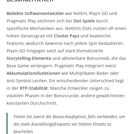
Beliebte Softwareentwickler
wie NetEnt, Play’n GO und
Pragmatic Play zeichnen sich bei
Slot Spiele
durch
spezifische Mechaniken aus. NetEnts Slots nutzen oft einen
hohen Varianzgrad mit
Cluster Pays
und Avalanche-
Features, wodurch Gewinne nach jedem Spin kaskadieren.
Play’n GO hingegen setzt auf stark thematisierte
Storytelling-Elemente
und aktivierbare Bonusmodi, die das
Base Game verlängern. Pragmatic Play integriert meist
Akkumulationsfunktionen
wie Multiplikator-Räder oder
Anti-Symbol-Leisten. Ein entscheidender Unterschied liegt
in der
RTP-Stabilität
: Manche Entwickler neigen zu
volatilen Phasen in der Bonusrunde, andere gewährleisten
konstanten Durchschnitt.
Testen Sie zuerst die Bonus-Kaufoption, falls vorhanden, um
die reale Auszahlungsfrequenz vor hohem Einsatz zu
beurteilen.