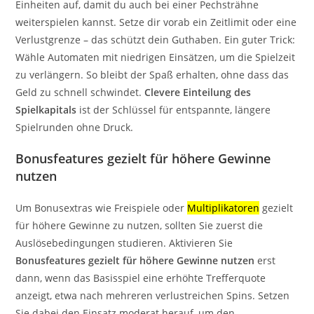
Einheiten auf, damit du auch bei einer Pechsträhne
weiterspielen kannst. Setze dir vorab ein Zeitlimit oder eine
Verlustgrenze – das schützt dein Guthaben. Ein guter Trick:
Wähle Automaten mit niedrigen Einsätzen, um die Spielzeit
zu verlängern. So bleibt der Spaß erhalten, ohne dass das
Geld zu schnell schwindet.
Clevere Einteilung des
Spielkapitals
ist der Schlüssel für entspannte, längere
Spielrunden ohne Druck.
Bonusfeatures gezielt für höhere Gewinne
nutzen
Um Bonusextras wie Freispiele oder
Multiplikatoren
gezielt
für höhere Gewinne zu nutzen, sollten Sie zuerst die
Auslösebedingungen studieren. Aktivieren Sie
Bonusfeatures gezielt für höhere Gewinne nutzen
erst
dann, wenn das Basisspiel eine erhöhte Trefferquote
anzeigt, etwa nach mehreren verlustreichen Spins. Setzen
Sie dabei den Einsatz moderat herauf, um den