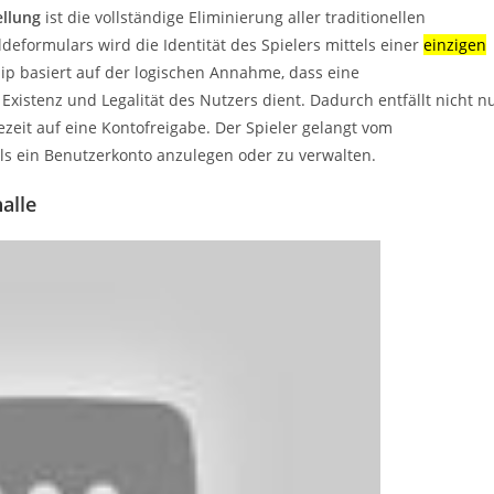
llung
ist die vollständige Eliminierung aller traditionellen
deformulars wird die Identität des Spielers mittels einer
einzigen
zip basiert auf der logischen Annahme, dass eine
xistenz und Legalität des Nutzers dient. Dadurch entfällt nicht n
zeit auf eine Kontofreigabe. Der Spieler gelangt vom
ls ein Benutzerkonto anzulegen oder zu verwalten.
alle