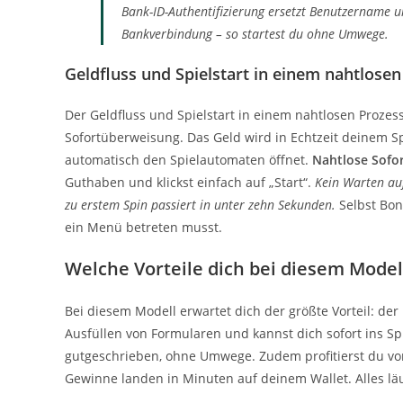
Bank-ID-Authentifizierung ersetzt Benutzername u
Bankverbindung – so startest du ohne Umwege.
Geldfluss und Spielstart in einem nahtlose
Der Geldfluss und Spielstart in einem nahtlosen Prozes
Sofortüberweisung. Das Geld wird in Echtzeit deinem S
automatisch den Spielautomaten öffnet.
Nahtlose Sofo
Guthaben und klickst einfach auf „Start“.
Kein Warten auf
zu erstem Spin passiert in unter zehn Sekunden.
Selbst Bon
ein Menü betreten musst.
Welche Vorteile dich bei diesem Mode
Bei diesem Modell erwartet dich der größte Vorteil: der
Ausfüllen von Formularen und kannst dich sofort ins Sp
gutgeschrieben, ohne Umwege. Zudem profitierst du v
Gewinne landen in Minuten auf deinem Wallet. Alles lä