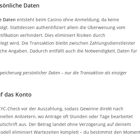
rsönliche Daten
e Daten
entsteht beim Casino ohne Anmeldung, da keine
lgt. Stattdessen authentifiziert allein die Überweisung vom
ifikation verhindert. Dies eliminiert Risiken durch
legt wird. Die Transaktion bleibt zwischen Zahlungsdienstleister
liche Angaben. Dadurch entfällt auch die Notwendigkeit, Daten für
Speicherung persönlicher Daten – nur die Transaktion als einziger
uf das Konto
e KYC-Check vor der Auszahlung, sodass Gewinne direkt nach
ionellen Anbietern, wo Anträge oft Stunden oder Tage bearbeitet
 Gutschrift aus. Der Betrag landet ohne Verzögerung auf deinem
Modell eliminiert Wartezeiten komplett – du bestimmst den Momen