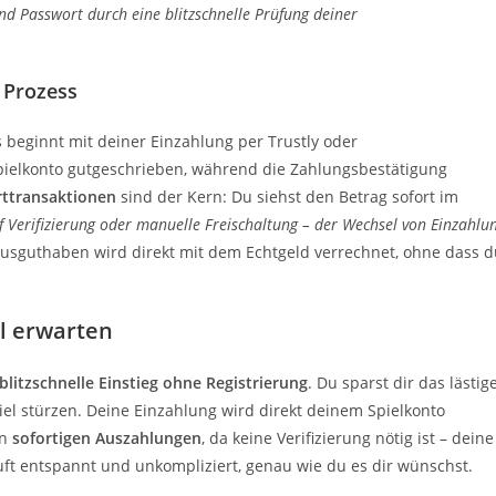
nd Passwort durch eine blitzschnelle Prüfung deiner
n Prozess
s beginnt mit deiner Einzahlung per Trustly oder
pielkonto gutgeschrieben, während die Zahlungsbestätigung
rttransaktionen
sind der Kern: Du siehst den Betrag sofort im
 Verifizierung oder manuelle Freischaltung – der Wechsel von Einzahlu
usguthaben wird direkt mit dem Echtgeld verrechnet, ohne dass d
ll erwarten
blitzschnelle Einstieg ohne Registrierung
. Du sparst dir das lästig
iel stürzen. Deine Einzahlung wird direkt deinem Spielkonto
on
sofortigen Auszahlungen
, da keine Verifizierung nötig ist – deine
uft entspannt und unkompliziert, genau wie du es dir wünschst.