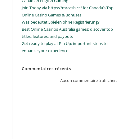
Canadian English Gaming
Join Today via https://mrcash.cc/ for Canada’s Top
Online Casino Games & Bonuses
Was bedeutet Spielen ohne Registrierung?
Best Online Casinos Australia games: discover top
titles, features, and payouts
Get ready to play at Pin Up: important steps to
enhance your experience
Commentaires récents
Aucun commentaire à afficher.