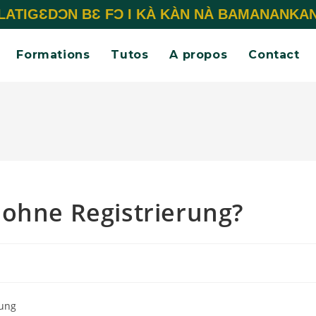
LATIGƐDƆN BƐ FƆ I KÀ KÀN NÀ BAMANANKA
Formations
Tutos
A propos
Contact
 ohne Registrierung?
rung