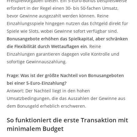
Freispielvorgaben bieten. Ein 5-Euro-Bonus beispielsweise
erfordert in der Regel einen 30- bis 50-fachen Umsatz,
bevor Gewinne ausgezahlt werden können. Reine
Einzahlungsspiele hingegen nutzen das Echtgeld direkt für
Spiele wie Slots, wobei Gewinne sofort verfügbar sind.
Bonusangebote erhöhen das Spielkapital, aber schränken
die Flexibilität durch Wettauflagen ein
. Reine
Einzahlungen garantieren dagegen volle Kontrolle und
sofortige Gewinnauszahlung.
Frage: Was ist der größte Nachteil von Bonusangeboten
bei einer 5-Euro-Einzahlung?
Antwort: Der Nachteil liegt in den hohen
Umsatzbedingungen, die das Auszahlen der Gewinne aus
dem Bonusgeld erheblich erschweren.
So funktioniert die erste Transaktion mit
minimalem Budget