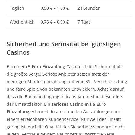
Täglich
0,50 € – 1,00 €
24 Stunden
Wöchentlich
0,75 € – 0,90 €
7 Tage
Sicherheit und Seriosität bei günstigen
Casinos
Bei einem
5 Euro Einzahlung Casino
ist die Sicherheit oft
die größte Sorge. Seriöse Anbieter setzen trotz der
niedrigen Mindesteinzahlung auf eine SSL-Verschlüsselung
und faire Spiele von bekannten Entwicklern. Achte darauf,
dass die Bonusbedingungen transparent sind, besonders
der Umsatzfaktor. Ein
seriöses Casino mit 5 Euro
Einzahlung
erkennst du an schnellen Auszahlungen und
einem erreichbaren Kundenservice. Nur weil der Einsatz
gering ist, darf die Qualität der Sicherheitsstandards nicht
leiden. Vertraue deinem Bauchgefühl: Wirkt die Seite