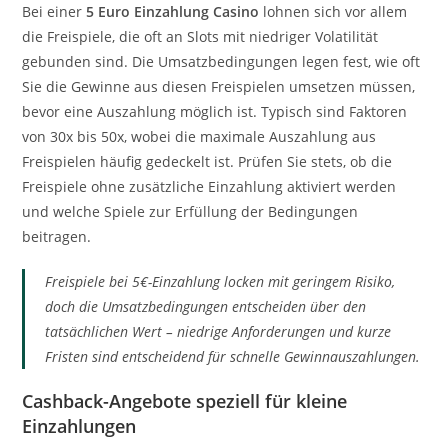
Bei einer
5 Euro Einzahlung Casino
lohnen sich vor allem
die Freispiele, die oft an Slots mit niedriger Volatilität
gebunden sind. Die Umsatzbedingungen legen fest, wie oft
Sie die Gewinne aus diesen Freispielen umsetzen müssen,
bevor eine Auszahlung möglich ist. Typisch sind Faktoren
von 30x bis 50x, wobei die maximale Auszahlung aus
Freispielen häufig gedeckelt ist. Prüfen Sie stets, ob die
Freispiele ohne zusätzliche Einzahlung aktiviert werden
und welche Spiele zur Erfüllung der Bedingungen
beitragen.
Freispiele bei 5€-Einzahlung locken mit geringem Risiko,
doch die Umsatzbedingungen entscheiden über den
tatsächlichen Wert – niedrige Anforderungen und kurze
Fristen sind entscheidend für schnelle Gewinnauszahlungen.
Cashback-Angebote speziell für kleine
Einzahlungen