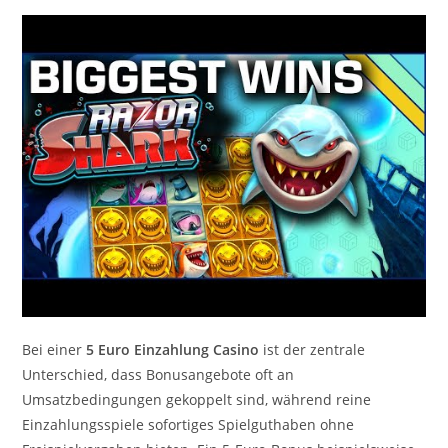
Bei einer
5 Euro Einzahlung Casino
ist der zentrale
Unterschied, dass Bonusangebote oft an
Umsatzbedingungen gekoppelt sind, während reine
Einzahlungsspiele sofortiges Spielguthaben ohne