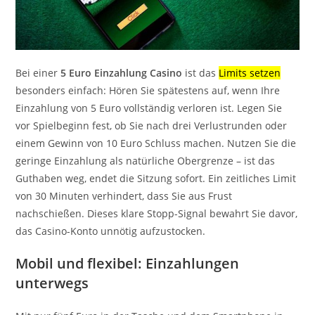
Bei einer
5 Euro Einzahlung Casino
ist das
Limits setzen
besonders einfach: Hören Sie spätestens auf, wenn Ihre
Einzahlung von 5 Euro vollständig verloren ist. Legen Sie
vor Spielbeginn fest, ob Sie nach drei Verlustrunden oder
einem Gewinn von 10 Euro Schluss machen. Nutzen Sie die
geringe Einzahlung als natürliche Obergrenze – ist das
Guthaben weg, endet die Sitzung sofort. Ein zeitliches Limit
von 30 Minuten verhindert, dass Sie aus Frust
nachschießen. Dieses klare Stopp-Signal bewahrt Sie davor,
das Casino-Konto unnötig aufzustocken.
Mobil und flexibel: Einzahlungen
unterwegs