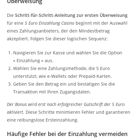
Überweisung
Die
Schritt-für-Schritt-Anleitung zur ersten Überweisung
für eine
5 Euro Einzahlung Casino
beginnt mit der Auswahl
eines Zahlungsanbieters, der den Mindestbetrag
akzeptiert. Folgen Sie dieser logischen Sequenz:
Navigieren Sie zur Kasse und wählen Sie die Option
« Einzahlung » aus.
Wählen Sie eine Zahlungsmethode, die 5 Euro
unterstützt, wie e-Wallets oder Prepaid-Karten.
Geben Sie den Betrag ein und bestätigen Sie die
Transaktion mit Ihren Zugangsdaten.
Der Bonus wird erst nach erfolgreicher Gutschrift der 5 Euro
aktiviert.
Diese Schritte minimieren Fehler und garantieren
eine reibungslose Ersteinzahlung.
Häufige Fehler bei der Einzahlung vermeiden