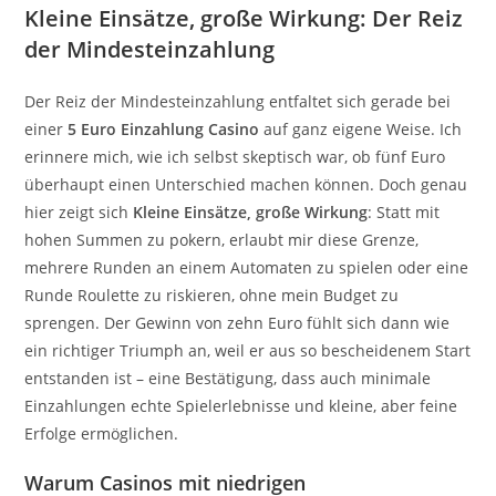
Kleine Einsätze, große Wirkung: Der Reiz
der Mindesteinzahlung
Der Reiz der Mindesteinzahlung entfaltet sich gerade bei
einer
5 Euro Einzahlung Casino
auf ganz eigene Weise. Ich
erinnere mich, wie ich selbst skeptisch war, ob fünf Euro
überhaupt einen Unterschied machen können. Doch genau
hier zeigt sich
Kleine Einsätze, große Wirkung
: Statt mit
hohen Summen zu pokern, erlaubt mir diese Grenze,
mehrere Runden an einem Automaten zu spielen oder eine
Runde Roulette zu riskieren, ohne mein Budget zu
sprengen. Der Gewinn von zehn Euro fühlt sich dann wie
ein richtiger Triumph an, weil er aus so bescheidenem Start
entstanden ist – eine Bestätigung, dass auch minimale
Einzahlungen echte Spielerlebnisse und kleine, aber feine
Erfolge ermöglichen.
Warum Casinos mit niedrigen