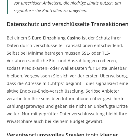
vor unseriösen Anbietern, die niedrige Limits nutzen, um
regulatorische Kontrollen zu umgehen.
Datenschutz und verschlüsselte Transaktionen
Bei einem
5 Euro Einzahlung Casino
ist der Schutz Ihrer
Daten durch verschlüsselte Transaktionen entscheidend.
Selbst bei Minimalbeträgen müssen SSL- oder TLS-
Verfahren sämtliche Ein- und Auszahlungen codieren,
sodass Kreditkarten- oder Wallet-Daten für Dritte unlesbar
bleiben. Vergewissern Sie sich vor der ersten Überweisung,
dass die Adresse mit „https“ beginnt – dies signalisiert eine
aktive Ende-zu-Ende-Verschlüsselung. Seriöse Anbieter
verarbeiten Ihre sensiblen Informationen über gesicherte
Zahlungsgateways und geben sie nicht an unbefugte Dritte
weiter. Nur mit geprüfter Datenverschlüsselung bleibt Ihre
Privatsphäre auch bei kleinem Budget gewahrt.
Verantwortungsvolles Spielen trotz kleiner