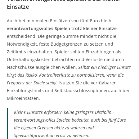
Einsätze
Auch bei minimalen Einsätzen von fünf Euro bleibt
verantwortungsvolles Spielen trotz kleiner Einsätze
entscheidend. Die geringe Summe mindert nicht die
Notwendigkeit, feste Budgetgrenzen zu setzen und
Zeitlimits einzuhalten. Spieler sollten Einzahlungen als
Unterhaltungskosten betrachten und Verluste nie durch
Nachschüsse ausgleichen wollen.
Selbst ein niedriger Einsatz
birgt das Risiko, Kontrollverluste zu normalisieren, wenn die
Frequenz der Spiele steigt.
Nutzen Sie die verfügbaren
Einzahlungslimits und Selbstausschlussoptionen, auch bei
Mikroeinsätzen.
Kleine Einsätze erfordern keine geringere Disziplin –
verantwortungsvolles Spielen bedeutet, auch bei fünf Euro
die eigenen Grenzen aktiv zu wahren und
Spielsuchtprävention ernst zu nehmen.