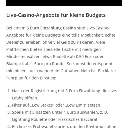
Live-Casino-Angebote für kleine Budgets
Bei einem
5 Euro Einzahlung Casino
sind Live-Casino-
Angebote für kleine Budgets eine tolle Möglichkeit, echte
Dealer zu erleben, ohne viel Geld zu riskieren. Viele
Plattformen bieten spezielle Tische mit niedrigen
Mindesteinsätzen, etwa Roulette ab 0,50 Euro oder
Blackjack ab 1 Euro pro Runde. So kannst du entspannt
mitspielen, auch wenn dein Guthaben klein ist. Ein klarer
Fahrplan für den Einstieg:
Nach der Registrierung mit 5 Euro Einzahlung die Live-
Lobby öffnen.
Filter auf „Low Stakes“ oder „Low Limit“ setzen.
Spiele mit Einsätzen unter 1 Euro auswählen, z. B.
Lightning Roulette oder klassisches Baccarat.
Ein kurzes Probespiel starten, um den Rhythmus ohne