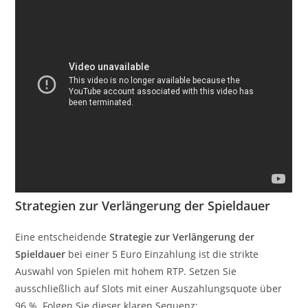
Strategien zur Verlängerung der Spieldauer
Eine entscheidende
Strategie zur Verlängerung der
Spieldauer
bei einer 5 Euro Einzahlung ist die strikte
Auswahl von Spielen mit hohem RTP. Setzen Sie
ausschließlich auf Slots mit einer Auszahlungsquote über
96 %. Folgen Sie dieser klaren Sequenz: