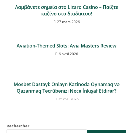
Λαμβάνετε σημεία στο Lizaro Casino – Παίξτε
καζίνο στο διαδίκτυο!
27 mars 2026
Aviation-Themed Slots: Avia Masters Review
6 avril 2026
Mosbet Dəstəyi: Onlayn Kazinoda Oynamaq və
Qazanmaq Təcrübənizi Necə İnkışaf Etdirər?
25 mai 2026
Rechercher