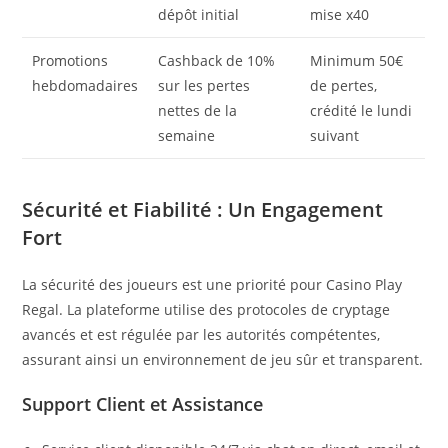
dépôt initial
mise x40
Promotions
Cashback de 10%
Minimum 50€
hebdomadaires
sur les pertes
de pertes,
nettes de la
crédité le lundi
semaine
suivant
Sécurité et Fiabilité : Un Engagement
Fort
La sécurité des joueurs est une priorité pour Casino Play
Regal. La plateforme utilise des protocoles de cryptage
avancés et est régulée par les autorités compétentes,
assurant ainsi un environnement de jeu sûr et transparent.
Support Client et Assistance