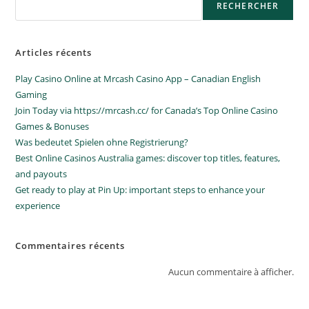
RECHERCHER
Articles récents
Play Casino Online at Mrcash Casino App – Canadian English
Gaming
Join Today via https://mrcash.cc/ for Canada’s Top Online Casino
Games & Bonuses
Was bedeutet Spielen ohne Registrierung?
Best Online Casinos Australia games: discover top titles, features,
and payouts
Get ready to play at Pin Up: important steps to enhance your
experience
Commentaires récents
Aucun commentaire à afficher.