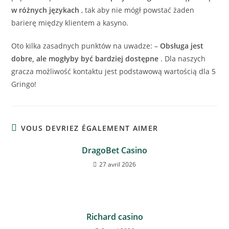
w różnych językach
, tak aby nie mógł powstać żaden
barierę między klientem a kasyno.
Oto kilka zasadnych punktów na uwadze: –
Obsługa jest
dobre, ale mogłyby być bardziej dostępne
. Dla naszych
gracza możliwość kontaktu jest podstawową wartością dla 5
Gringo!
VOUS DEVRIEZ ÉGALEMENT AIMER
DragoBet Casino
27 avril 2026
Richard casino