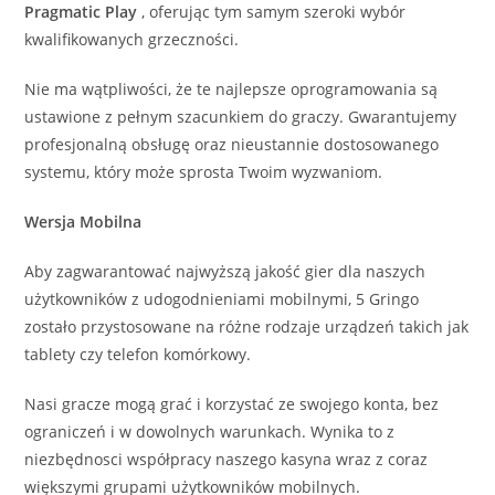
Pragmatic Play
, oferując tym samym szeroki wybór
kwalifikowanych grzeczności.
Nie ma wątpliwości, że te najlepsze oprogramowania są
ustawione z pełnym szacunkiem do graczy. Gwarantujemy
profesjonalną obsługę oraz nieustannie dostosowanego
systemu, który może sprosta Twoim wyzwaniom.
Wersja Mobilna
Aby zagwarantować najwyższą jakość gier dla naszych
użytkowników z udogodnieniami mobilnymi, 5 Gringo
zostało przystosowane na różne rodzaje urządzeń takich jak
tablety czy telefon komórkowy.
Nasi gracze mogą grać i korzystać ze swojego konta, bez
ograniczeń i w dowolnych warunkach. Wynika to z
niezbędnosci współpracy naszego kasyna wraz z coraz
większymi grupami użytkowników mobilnych.