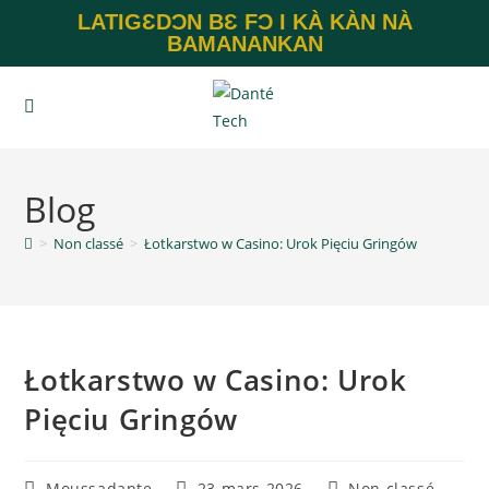
LATIGƐDƆN BƐ FƆ I KÀ KÀN NÀ
BAMANANKAN
Blog
>
Non classé
>
Łotkarstwo w Casino: Urok Pięciu Gringów
Łotkarstwo w Casino: Urok
Pięciu Gringów
Moussadante
23 mars 2026
Non classé