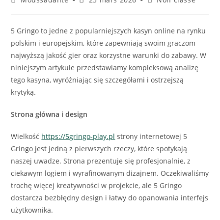
5 Gringo to jedne z popularniejszych kasyn online na rynku
polskim i europejskim, które zapewniają swoim graczom
najwyższą jakość gier oraz korzystne warunki do zabawy. W
niniejszym artykule przedstawiamy kompleksową analizę
tego kasyna, wyróżniając się szczegółami i ostrzejszą
krytyką.
Strona główna i design
Wielkość
https://5gringo-play.pl
strony internetowej 5
Gringo jest jedną z pierwszych rzeczy, które spotykają
naszej uwadze. Strona prezentuje się profesjonalnie, z
ciekawym logiem i wyrafinowanym dizajnem. Oczekiwaliśmy
trochę więcej kreatywności w projekcie, ale 5 Gringo
dostarcza bezbłędny design i łatwy do opanowania interfejs
użytkownika.