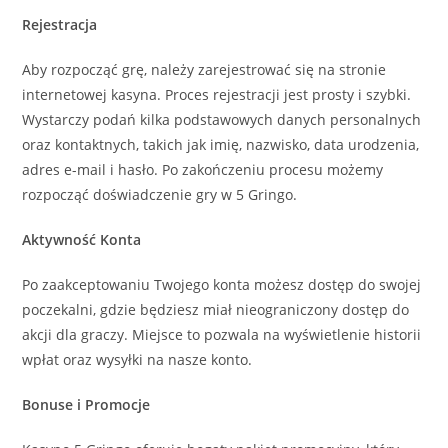
Rejestracja
Aby rozpocząć grę, należy zarejestrować się na stronie
internetowej kasyna. Proces rejestracji jest prosty i szybki.
Wystarczy podań kilka podstawowych danych personalnych
oraz kontaktnych, takich jak imię, nazwisko, data urodzenia,
adres e-mail i hasło. Po zakończeniu procesu możemy
rozpocząć doświadczenie gry w 5 Gringo.
Aktywność Konta
Po zaakceptowaniu Twojego konta możesz dostęp do swojej
poczekalni, gdzie będziesz miał nieograniczony dostęp do
akcji dla graczy. Miejsce to pozwala na wyświetlenie historii
wpłat oraz wysyłki na nasze konto.
Bonuse i Promocje