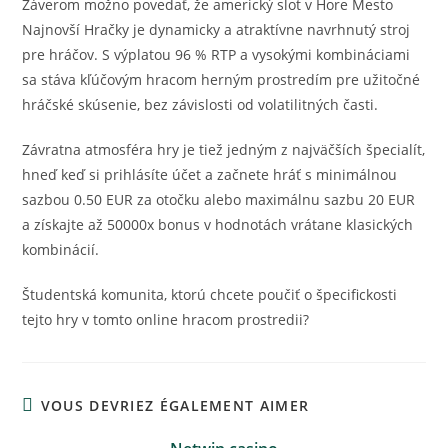
Záverom možno povedať, že americký slot v Hore Mesto
Najnovší Hračky je dynamicky a atraktívne navrhnutý stroj
pre hráčov. S výplatou 96 % RTP a vysokými kombináciami
sa stáva kľúčovým hracom herným prostredím pre užitočné
hráčské skúsenie, bez závislosti od volatilitných časti.
Závratna atmosféra hry je tiež jedným z najväčších špecialít,
hneď keď si prihlásíte účet a začnete hráť s minimálnou
sazbou 0.50 EUR za otočku alebo maximálnu sazbu 20 EUR
a získajte až 50000x bonus v hodnotách vrátane klasických
kombinácií.
Študentská komunita, ktorú chcete poučiť o špecifickosti
tejto hry v tomto online hracom prostredii?
VOUS DEVRIEZ ÉGALEMENT AIMER