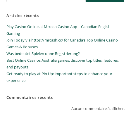
Articles récents
Play Casino Online at Mrcash Casino App – Canadian English
Gaming
Join Today via https://mrcash.cc/ for Canada’s Top Online Casino
Games & Bonuses
Was bedeutet Spielen ohne Registrierung?
Best Online Casinos Australia games: discover top titles, features,
and payouts
Get ready to play at Pin Up: important steps to enhance your
experience
Commentaires récents
Aucun commentaire à afficher.