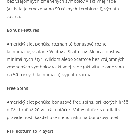
bez vzájomných zmenených symbolov v aktívnej rade
(aktivita je omezena na 50 rôznych kombinácií), výplata
začína.
Bonus Features
Americký slot ponúka rozmanité bonusové rôzne
kombinácie, vrátane Wildov a Scatterov. Ak hráč dostáva
minimálnych štyri Wildom alebo Scattore bez vzájomných
zmenených symbolov v aktívnej rade (aktivita je omezena
na 50 rôznych kombinácií), výplata začína.
Free Spins
Americký slot ponúka bonusové free spins, pri ktorých hráč
môže hrať až 20 volných otáčok. Voľný otoček sa udiali v
pravidelnosti každého ôsmeho zisku na bonusový účet.
RTP (Return to Player)