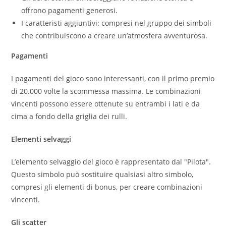
offrono pagamenti generosi.
I caratteristi aggiuntivi: compresi nel gruppo dei simboli
che contribuiscono a creare un’atmosfera avventurosa.
Pagamenti
I pagamenti del gioco sono interessanti, con il primo premio
di 20.000 volte la scommessa massima. Le combinazioni
vincenti possono essere ottenute su entrambi i lati e da
cima a fondo della griglia dei rulli.
Elementi selvaggi
L’elemento selvaggio del gioco è rappresentato dal "Pilota".
Questo simbolo può sostituire qualsiasi altro simbolo,
compresi gli elementi di bonus, per creare combinazioni
vincenti.
Gli scatter