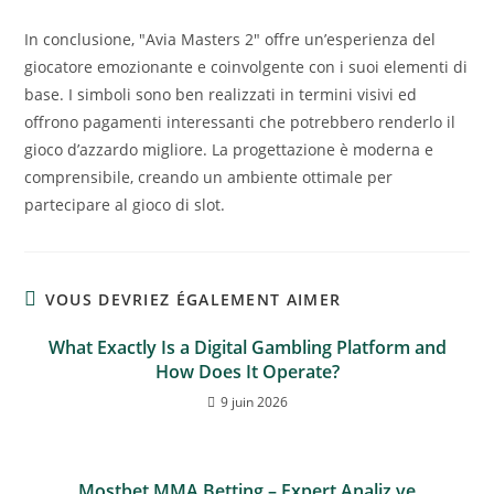
In conclusione, "Avia Masters 2" offre un’esperienza del
giocatore emozionante e coinvolgente con i suoi elementi di
base. I simboli sono ben realizzati in termini visivi ed
offrono pagamenti interessanti che potrebbero renderlo il
gioco d’azzardo migliore. La progettazione è moderna e
comprensibile, creando un ambiente ottimale per
partecipare al gioco di slot.
VOUS DEVRIEZ ÉGALEMENT AIMER
What Exactly Is a Digital Gambling Platform and
How Does It Operate?
9 juin 2026
Mostbet MMA Betting – Expert Analiz ve