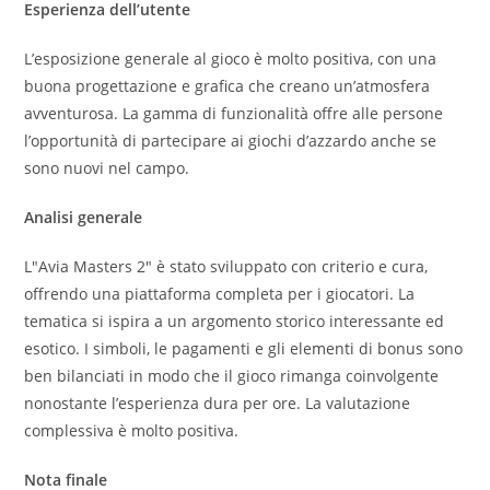
Esperienza dell’utente
L’esposizione generale al gioco è molto positiva, con una
buona progettazione e grafica che creano un’atmosfera
avventurosa. La gamma di funzionalità offre alle persone
l’opportunità di partecipare ai giochi d’azzardo anche se
sono nuovi nel campo.
Analisi generale
L"Avia Masters 2" è stato sviluppato con criterio e cura,
offrendo una piattaforma completa per i giocatori. La
tematica si ispira a un argomento storico interessante ed
esotico. I simboli, le pagamenti e gli elementi di bonus sono
ben bilanciati in modo che il gioco rimanga coinvolgente
nonostante l’esperienza dura per ore. La valutazione
complessiva è molto positiva.
Nota finale