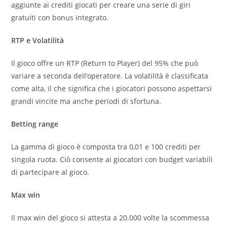
aggiunte ai crediti giocati per creare una serie di giri
gratuiti con bonus integrato.
RTP e Volatilità
Il gioco offre un RTP (Return to Player) del 95% che può
variare a seconda dell’operatore. La volatilità è classificata
come alta, il che significa che i giocatori possono aspettarsi
grandi vincite ma anche periodi di sfortuna.
Betting range
La gamma di gioco è composta tra 0,01 e 100 crediti per
singola ruota. Ciò consente ai giocatori con budget variabili
di partecipare al gioco.
Max win
Il max win del gioco si attesta a 20.000 volte la scommessa