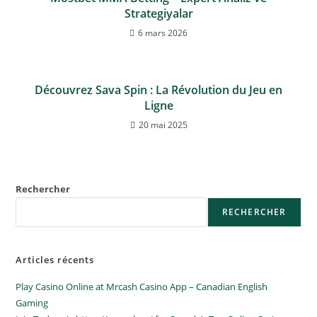
Strategiyalar
6 mars 2026
Découvrez Sava Spin : La Révolution du Jeu en
Ligne
20 mai 2025
Rechercher
RECHERCHER
Articles récents
Play Casino Online at Mrcash Casino App – Canadian English
Gaming