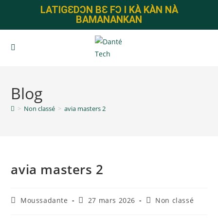
LATIGƐDƆN BƐ FƆ I KÀ KÀN NÀ
BAMANANKAN
Blog
>
Non classé
>
avia masters 2
avia masters 2
Moussadante
27 mars 2026
Non classé