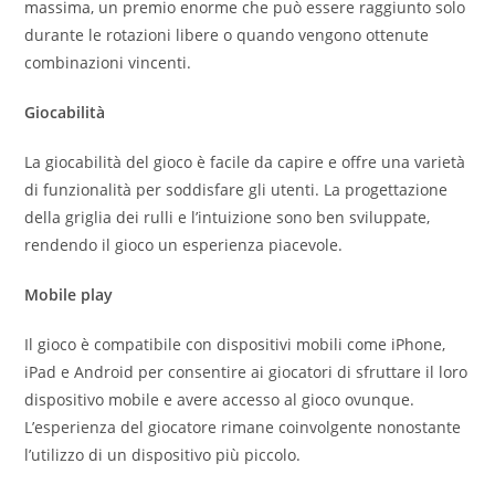
massima, un premio enorme che può essere raggiunto solo
durante le rotazioni libere o quando vengono ottenute
combinazioni vincenti.
Giocabilità
La giocabilità del gioco è facile da capire e offre una varietà
di funzionalità per soddisfare gli utenti. La progettazione
della griglia dei rulli e l’intuizione sono ben sviluppate,
rendendo il gioco un esperienza piacevole.
Mobile play
Il gioco è compatibile con dispositivi mobili come iPhone,
iPad e Android per consentire ai giocatori di sfruttare il loro
dispositivo mobile e avere accesso al gioco ovunque.
L’esperienza del giocatore rimane coinvolgente nonostante
l’utilizzo di un dispositivo più piccolo.