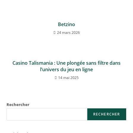
Betzino
24 mars 2026
Casino Talismania : Une plongée sans filtre dans
l’univers du jeu en ligne
14 mai 2025
Rechercher
RECHERCHER