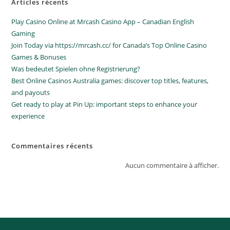
Articles récents
Play Casino Online at Mrcash Casino App – Canadian English
Gaming
Join Today via https://mrcash.cc/ for Canada’s Top Online Casino
Games & Bonuses
Was bedeutet Spielen ohne Registrierung?
Best Online Casinos Australia games: discover top titles, features,
and payouts
Get ready to play at Pin Up: important steps to enhance your
experience
Commentaires récents
Aucun commentaire à afficher.