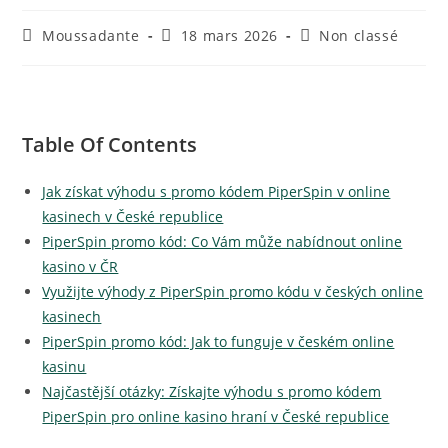
Moussadante
18 mars 2026
Non classé
Table Of Contents
Jak získat výhodu s promo kódem PiperSpin v online
kasinech v České republice
PiperSpin promo kód: Co Vám může nabídnout online
kasino v ČR
Využijte výhody z PiperSpin promo kódu v českých online
kasinech
PiperSpin promo kód: Jak to funguje v českém online
kasinu
Najčastější otázky: Získajte výhodu s promo kódem
PiperSpin pro online kasino hraní v České republice