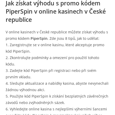
Jak získat výhodu s promo kódem
PiperSpin v online kasinech v České
republice
V online kasinech v České republice můžete získat výhodu s
promo kódem
PiperSpin
. Zde jsou 8 tipů, jak to udělat:
1. Zaregistrujte se v online kasinu, které akceptuje promo
kód PiperSpin.
2. Zkontrolujte podmínky a omezení pro použití tohoto
kódu.
3. Zadejte kód PiperSpin při registraci nebo při svém
prvním vkladu.
4. Sledujte aktualizace a nabídky kasina, abyste nevynechali
žádnou výhodnou akci.
5. Použijte kód PiperSpin k získání bezplatných závěrečných
závodů nebo zvýhodněných sázek.
6. Vyhledejte online kasina s nejlepšími výherními šancemi