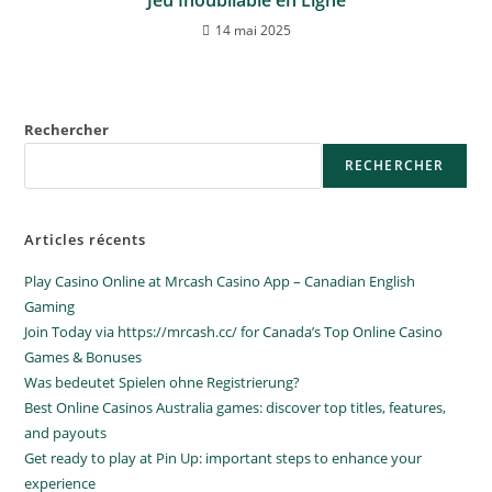
Jeu Inoubliable en Ligne
14 mai 2025
Rechercher
RECHERCHER
Articles récents
Play Casino Online at Mrcash Casino App – Canadian English
Gaming
Join Today via https://mrcash.cc/ for Canada’s Top Online Casino
Games & Bonuses
Was bedeutet Spielen ohne Registrierung?
Best Online Casinos Australia games: discover top titles, features,
and payouts
Get ready to play at Pin Up: important steps to enhance your
experience