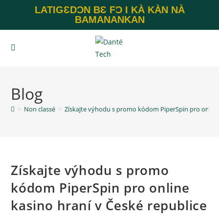
LATIGƐDƆN BƐ FƆ I KÀ KÀN NÀ
BAMANANKAN
Blog
>
Non classé
>
Získajte výhodu s promo kódom PiperSpin pro online 
Získajte výhodu s promo
kódom PiperSpin pro online
kasino hraní v České republice