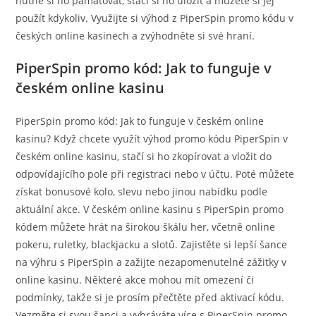
nutné si ho pamatovat, stačí si ho uložit a můžete si jej
použít kdykoliv. Využijte si výhod z PiperSpin promo kódu v
českých online kasinech a zvýhodněte si své hraní.
PiperSpin promo kód: Jak to funguje v
českém online kasinu
PiperSpin promo kód: Jak to funguje v českém online
kasinu? Když chcete využít výhod promo kódu PiperSpin v
českém online kasinu, stačí si ho zkopírovat a vložit do
odpovídajícího pole při registraci nebo v účtu. Poté můžete
získat bonusové kolo, slevu nebo jinou nabídku podle
aktuální akce. V českém online kasinu s PiperSpin promo
kódem můžete hrát na širokou škálu her, včetně online
pokeru, ruletky, blackjacku a slotů. Zajistěte si lepší šance
na výhru s PiperSpin a zažijte nezapomenutelné zážitky v
online kasinu. Některé akce mohou mít omezení či
podmínky, takže si je prosím přečtěte před aktivací kódu.
Vezměte si svou šanci a vyhráváte více s PiperSpin promo