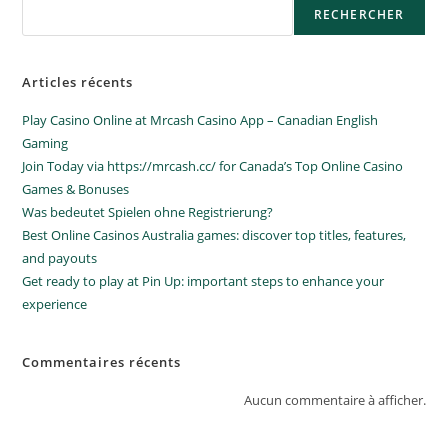
RECHERCHER
Articles récents
Play Casino Online at Mrcash Casino App – Canadian English
Gaming
Join Today via https://mrcash.cc/ for Canada’s Top Online Casino
Games & Bonuses
Was bedeutet Spielen ohne Registrierung?
Best Online Casinos Australia games: discover top titles, features,
and payouts
Get ready to play at Pin Up: important steps to enhance your
experience
Commentaires récents
Aucun commentaire à afficher.