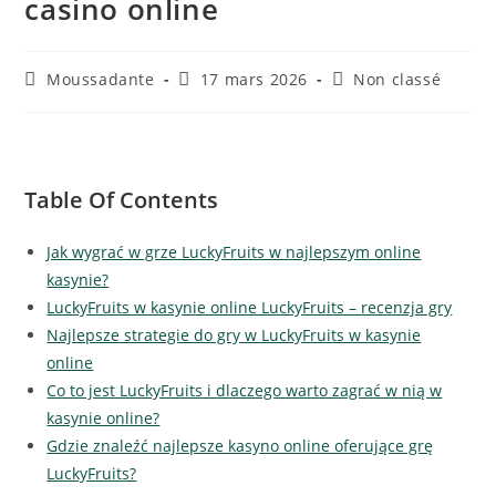
casino online
Moussadante
17 mars 2026
Non classé
Table Of Contents
Jak wygrać w grze LuckyFruits w najlepszym online
kasynie?
LuckyFruits w kasynie online LuckyFruits – recenzja gry
Najlepsze strategie do gry w LuckyFruits w kasynie
online
Co to jest LuckyFruits i dlaczego warto zagrać w nią w
kasynie online?
Gdzie znaleźć najlepsze kasyno online oferujące grę
LuckyFruits?