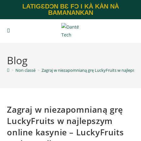
LATIGƐDƆN BƐ FƆ I KÀ KÀN NÀ
BAMANANKAN
Blog
>
Non classé
>
Zagraj w niezapomnianą grę LuckyFruits w najlepszym
Zagraj w niezapomnianą grę
LuckyFruits w najlepszym
online kasynie – LuckyFruits