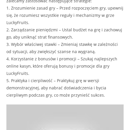
zalecamy zastosować następujące strategie:
1. Zrozumienie zasad gry – Przed rozpoczęciem gry, upewnij
się, że rozumiesz wszystkie reguły i mechanizmy w grze
LuckyFruits.
2. Zarządzanie pieniędzmi – Ustal budżet na grę i zachowuj
go, aby uniknąć strat finansowych.
3. Wybór właściwej stawki – Zmieniaj stawkę w zależności
od sytuacji, aby zwiększyć szanse na wygraną.
4. Korzystanie z bonusów i promocji – Szukaj najlepszych
online kasyn, które oferują bonusy i promocje dla gry
LuckyFruits.
5. Praktyka i cierpliwość – Praktykuj grę w wersji
demonstracyjnej, aby nabrać doświadczenia i bycia
cierpliwym podczas gry, co może przynieść sukces.