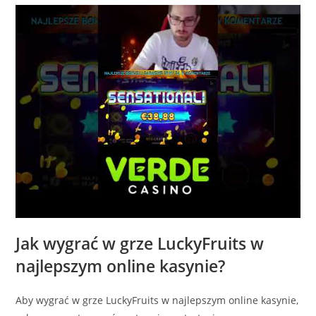
Jak wygrać w grze LuckyFruits w
najlepszym online kasynie?
Aby wygrać w grze LuckyFruits w najlepszym online kasynie,