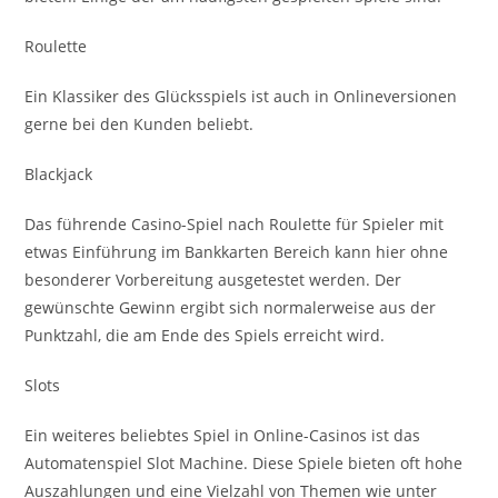
Roulette
Ein Klassiker des Glücksspiels ist auch in Onlineversionen
gerne bei den Kunden beliebt.
Blackjack
Das führende Casino-Spiel nach Roulette für Spieler mit
etwas Einführung im Bankkarten Bereich kann hier ohne
besonderer Vorbereitung ausgetestet werden. Der
gewünschte Gewinn ergibt sich normalerweise aus der
Punktzahl, die am Ende des Spiels erreicht wird.
Slots
Ein weiteres beliebtes Spiel in Online-Casinos ist das
Automatenspiel Slot Machine. Diese Spiele bieten oft hohe
Auszahlungen und eine Vielzahl von Themen wie unter