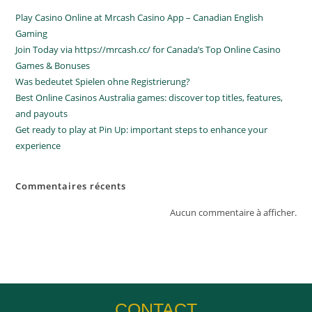
Play Casino Online at Mrcash Casino App – Canadian English
Gaming
Join Today via https://mrcash.cc/ for Canada’s Top Online Casino
Games & Bonuses
Was bedeutet Spielen ohne Registrierung?
Best Online Casinos Australia games: discover top titles, features,
and payouts
Get ready to play at Pin Up: important steps to enhance your
experience
Commentaires récents
Aucun commentaire à afficher.
CONTACT