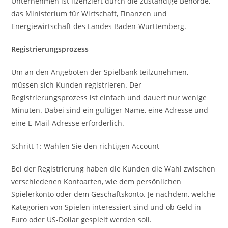
Unternehmen ist lizenziert durch die zuständige Behörde,
das Ministerium für Wirtschaft, Finanzen und
Energiewirtschaft des Landes Baden-Württemberg.
Registrierungsprozess
Um an den Angeboten der Spielbank teilzunehmen,
müssen sich Kunden registrieren. Der
Registrierungsprozess ist einfach und dauert nur wenige
Minuten. Dabei sind ein gültiger Name, eine Adresse und
eine E-Mail-Adresse erforderlich.
Schritt 1: Wählen Sie den richtigen Account
Bei der Registrierung haben die Kunden die Wahl zwischen
verschiedenen Kontoarten, wie dem persönlichen
Spielerkonto oder dem Geschäftskonto. Je nachdem, welche
Kategorien von Spielen interessiert sind und ob Geld in
Euro oder US-Dollar gespielt werden soll.