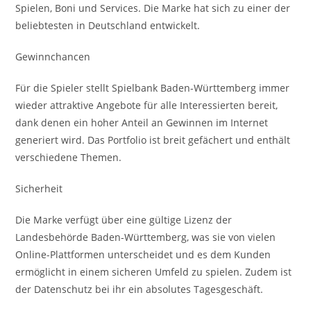
Spielen, Boni und Services. Die Marke hat sich zu einer der
beliebtesten in Deutschland entwickelt.
Gewinnchancen
Für die Spieler stellt Spielbank Baden-Württemberg immer
wieder attraktive Angebote für alle Interessierten bereit,
dank denen ein hoher Anteil an Gewinnen im Internet
generiert wird. Das Portfolio ist breit gefächert und enthält
verschiedene Themen.
Sicherheit
Die Marke verfügt über eine gültige Lizenz der
Landesbehörde Baden-Württemberg, was sie von vielen
Online-Plattformen unterscheidet und es dem Kunden
ermöglicht in einem sicheren Umfeld zu spielen. Zudem ist
der Datenschutz bei ihr ein absolutes Tagesgeschäft.