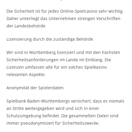
Die Sicherheit ist für jedes Online-Spielcasino sehr wichtig.
Daher unterliegt das Unternehmen strengen Vorschriften
der Landesbehörde
Lizensierung durch die zuständige Behörde
Wir sind in Württemberg lizenziert und mit den höchsten
Sicherheitsanforderungen im Lande im Einklang. Die
Lizenzen umfassen alle für ein solches Spielkasino
relevanten Aspekte.
Anonymität der Spielerdaten
Spielbank Baden-Württembergs versichert, dass es niemals
an Dritte weitergegeben wird und sich in einer
Schutzumgebung befindet. Die gesammelten Daten sind
immer pseudonymisiert für Sicherheitszwecke.