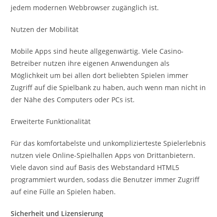
jedem modernen Webbrowser zugänglich ist.
Nutzen der Mobilität
Mobile Apps sind heute allgegenwärtig. Viele Casino-
Betreiber nutzen ihre eigenen Anwendungen als
Möglichkeit um bei allen dort beliebten Spielen immer
Zugriff auf die Spielbank zu haben, auch wenn man nicht in
der Nähe des Computers oder PCs ist.
Erweiterte Funktionalität
Für das komfortabelste und unkomplizierteste Spielerlebnis
nutzen viele Online-Spielhallen Apps von Drittanbietern.
Viele davon sind auf Basis des Webstandard HTML5
programmiert wurden, sodass die Benutzer immer Zugriff
auf eine Fülle an Spielen haben.
Sicherheit und Lizensierung