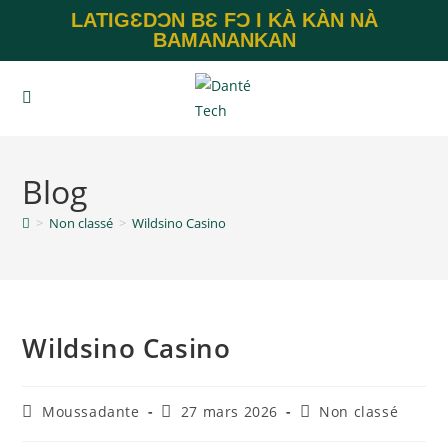
LATIGƐDƆN BƐ FƆ I KÀ KÀN NÀ
BAMANANKAN
Blog
>
Non classé
>
Wildsino Casino
Wildsino Casino
Moussadante
27 mars 2026
Non classé