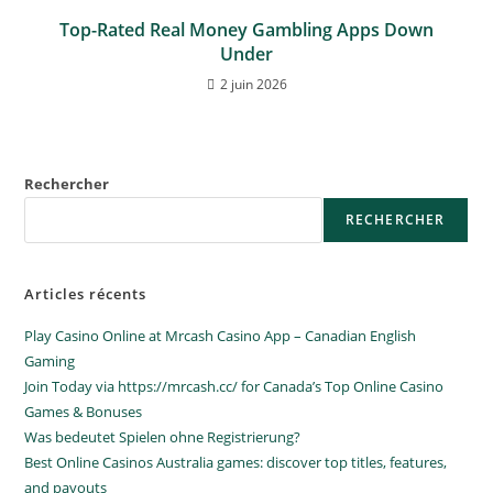
Top-Rated Real Money Gambling Apps Down
Under
2 juin 2026
Rechercher
RECHERCHER
Articles récents
Play Casino Online at Mrcash Casino App – Canadian English
Gaming
Join Today via https://mrcash.cc/ for Canada’s Top Online Casino
Games & Bonuses
Was bedeutet Spielen ohne Registrierung?
Best Online Casinos Australia games: discover top titles, features,
and payouts