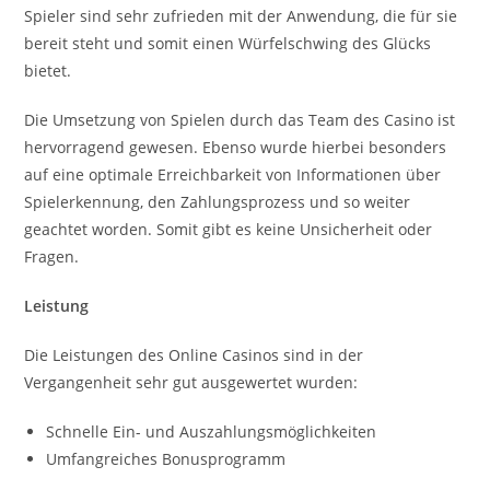
Spieler sind sehr zufrieden mit der Anwendung, die für sie
bereit steht und somit einen Würfelschwing des Glücks
bietet.
Die Umsetzung von Spielen durch das Team des Casino ist
hervorragend gewesen. Ebenso wurde hierbei besonders
auf eine optimale Erreichbarkeit von Informationen über
Spielerkennung, den Zahlungsprozess und so weiter
geachtet worden. Somit gibt es keine Unsicherheit oder
Fragen.
Leistung
Die Leistungen des Online Casinos sind in der
Vergangenheit sehr gut ausgewertet wurden:
Schnelle Ein- und Auszahlungsmöglichkeiten
Umfangreiches Bonusprogramm