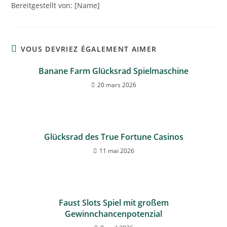
Bereitgestellt von: [Name]
VOUS DEVRIEZ ÉGALEMENT AIMER
Banane Farm Glücksrad Spielmaschine
20 mars 2026
Glücksrad des True Fortune Casinos
11 mai 2026
Faust Slots Spiel mit großem
Gewinnchancenpotenzial