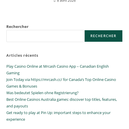
8 avril 2026
Rechercher
RECHERCHER
Articles récents
Play Casino Online at Mrcash Casino App – Canadian English
Gaming
Join Today via https://mrcash.cc/ for Canada’s Top Online Casino
Games & Bonuses
Was bedeutet Spielen ohne Registrierung?
Best Online Casinos Australia games: discover top titles, features,
and payouts
Get ready to play at Pin Up: important steps to enhance your
experience