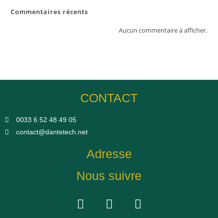
Commentaires récents
Aucun commentaire à afficher.
CONTACT
0033 6 52 48 49 05​
contact@dantetech.net
Adresse
Nous suivre