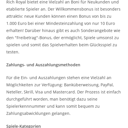
Rich Royal bietet eine Vielzahl an Boni für Neukunden und
etablierte Spieler an. Der Willkommensbonus ist besonders
attraktiv: neue Kunden können einen Bonus von bis zu
1.000 Euro bei einer Mindesteinzahlung von nur 10 Euro
erhalten! Darüber hinaus gibt es auch Sonderangebote wie
den "Freibetrag"-Bonus, der ermöglicht, Spiele umsonst zu
spielen und somit das Spielverhalten beim Glücksspiel zu
testen.
Zahlungs- und Auszahlungsmethoden
Für die Ein- und Auszahlungen stehen eine Vielzahl an
Möglichkeiten zur Verfügung: Banküberweisung, PayPal,
Neteller, Skrill, Visa und Mastercard. Der Prozess ist einfach
durchgeführt worden, man benötigt dazu seine
Spielerkennnummer und kann somit bequem zu
Zahlungsabwicklungen gelangen.
Spiele-Kategorien