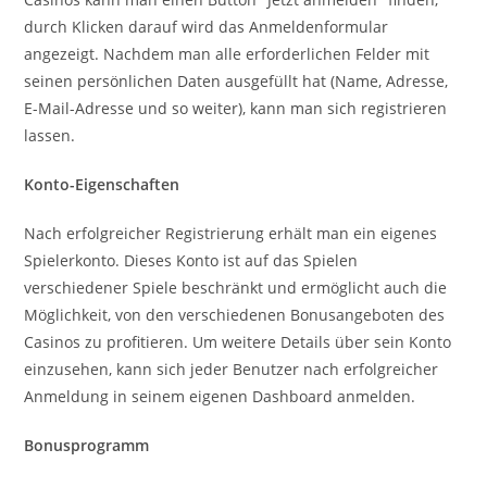
durch Klicken darauf wird das Anmeldenformular
angezeigt. Nachdem man alle erforderlichen Felder mit
seinen persönlichen Daten ausgefüllt hat (Name, Adresse,
E-Mail-Adresse und so weiter), kann man sich registrieren
lassen.
Konto-Eigenschaften
Nach erfolgreicher Registrierung erhält man ein eigenes
Spielerkonto. Dieses Konto ist auf das Spielen
verschiedener Spiele beschränkt und ermöglicht auch die
Möglichkeit, von den verschiedenen Bonusangeboten des
Casinos zu profitieren. Um weitere Details über sein Konto
einzusehen, kann sich jeder Benutzer nach erfolgreicher
Anmeldung in seinem eigenen Dashboard anmelden.
Bonusprogramm