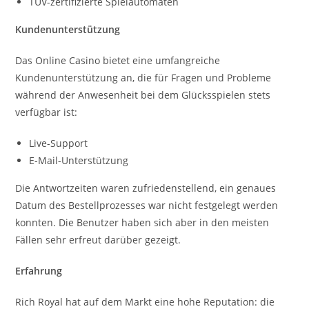
TÜV-zertifizierte Spielautomaten
Kundenunterstützung
Das Online Casino bietet eine umfangreiche
Kundenunterstützung an, die für Fragen und Probleme
während der Anwesenheit bei dem Glücksspielen stets
verfügbar ist:
Live-Support
E-Mail-Unterstützung
Die Antwortzeiten waren zufriedenstellend, ein genaues
Datum des Bestellprozesses war nicht festgelegt werden
konnten. Die Benutzer haben sich aber in den meisten
Fällen sehr erfreut darüber gezeigt.
Erfahrung
Rich Royal hat auf dem Markt eine hohe Reputation: die