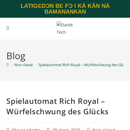
LATIGƐDƆN BƐ FƆ I KÀ KÀN NÀ
BAMANANKAN
Blog
>
Non classé
>
Spielautomat Rich Royal – Würfelschwung des Glücks
Spielautomat Rich Royal –
Würfelschwung des Glücks
Moussadante
29 mars 2026
Non classé