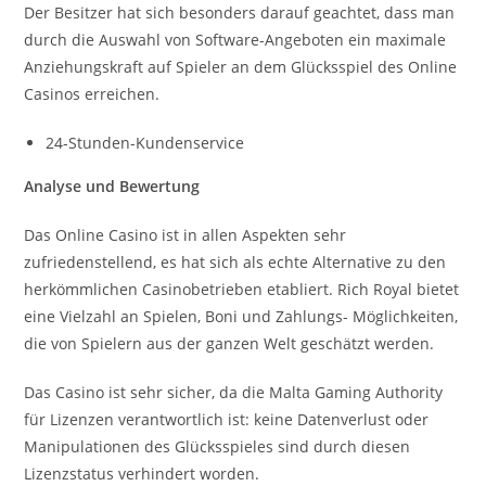
Der Besitzer hat sich besonders darauf geachtet, dass man
durch die Auswahl von Software-Angeboten ein maximale
Anziehungskraft auf Spieler an dem Glücksspiel des Online
Casinos erreichen.
24-Stunden-Kundenservice
Analyse und Bewertung
Das Online Casino ist in allen Aspekten sehr
zufriedenstellend, es hat sich als echte Alternative zu den
herkömmlichen Casinobetrieben etabliert. Rich Royal bietet
eine Vielzahl an Spielen, Boni und Zahlungs- Möglichkeiten,
die von Spielern aus der ganzen Welt geschätzt werden.
Das Casino ist sehr sicher, da die Malta Gaming Authority
für Lizenzen verantwortlich ist: keine Datenverlust oder
Manipulationen des Glücksspieles sind durch diesen
Lizenzstatus verhindert worden.