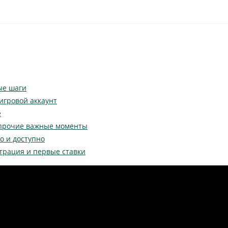
ые шаги
 игровой аккаунт
е
и прочие важные моменты
о и доступно
страция и первые ставки