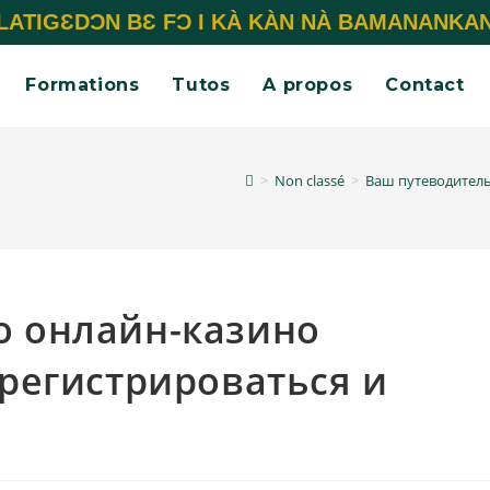
LATIGƐDƆN BƐ FƆ I KÀ KÀN NÀ BAMANANKA
Formations
Tutos
A propos
Contact
>
Non classé
>
Ваш путеводитель
о онлайн-казино
арегистрироваться и