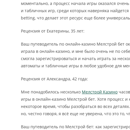
моментально, а процесс начала игры оказался очен
и табличных игр, среди которых наверняка найдется т
betting, что делает этот ресурс еще более универсал
Рецензия от Екатерины, 35 лет:
Ваш путеводитель по онлайн-казино Мелстрой бет о
играла в онлайн-казино, и мне было очень не по себ
смогла зарегистрироваться и начать играть за неско
автоматы и табличные игры в любое удобное для ме
Рецензия от Александра, 42 года:
Мне понадобилось несколько
Мелстрой Казино
часов
игры в онлайн-казино Мелстрой бет. Хотя процесс и
некоторое время, чтобы разобраться во всех деталях
но, честно говоря, я всё еще не уверена, что это то,
Ваш путеводитель по Мелстрой бет: как зарегистриро