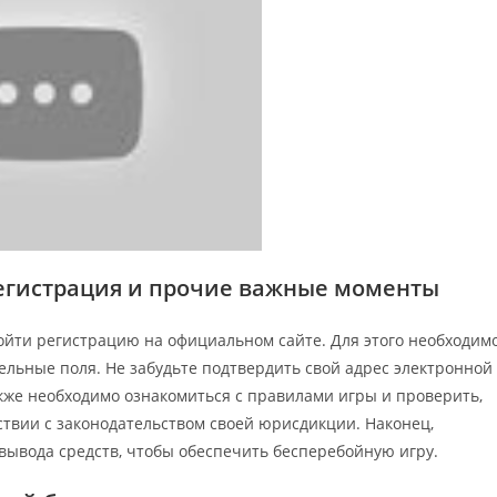
 регистрация и прочие важные моменты
ойти регистрацию на официальном сайте. Для этого необходим
тельные поля. Не забудьте подтвердить свой адрес электронной
кже необходимо ознакомиться с правилами игры и проверить,
ствии с законодательством своей юрисдикции. Наконец,
вывода средств, чтобы обеспечить бесперебойную игру.