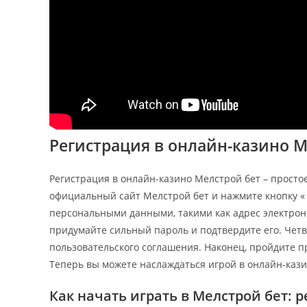
Регистрация в онлайн-казино М
Регистрация в онлайн-казино Мелстрой бет – простое
официальный сайт Мелстрой бет и нажмите кнопку « 
персональными данными, такими как адрес электрон
придумайте сильный пароль и подтвердите его. Четв
пользовательского соглашения. Наконец, пройдите п
Теперь вы можете наслаждаться игрой в онлайн-кази
Как начать играть в Мелстрой бет: 