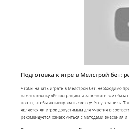
Подготовка к игре в Мелстрой бет:
Чтобы начать играть в Мелстрой бет, необходимо пр
нажать кнопку «Регистрация» и заполнить все обяза
почты, чтобы активировать свою учётную запись. Та
является ли игрок допустимым для участия в соответ
рекомендуется ознакомиться с методами внесения и 