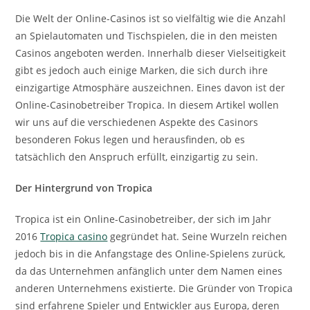
Die Welt der Online-Casinos ist so vielfältig wie die Anzahl
an Spielautomaten und Tischspielen, die in den meisten
Casinos angeboten werden. Innerhalb dieser Vielseitigkeit
gibt es jedoch auch einige Marken, die sich durch ihre
einzigartige Atmosphäre auszeichnen. Eines davon ist der
Online-Casinobetreiber Tropica. In diesem Artikel wollen
wir uns auf die verschiedenen Aspekte des Casinors
besonderen Fokus legen und herausfinden, ob es
tatsächlich den Anspruch erfüllt, einzigartig zu sein.
Der Hintergrund von Tropica
Tropica ist ein Online-Casinobetreiber, der sich im Jahr
2016
Tropica casino
gegründet hat. Seine Wurzeln reichen
jedoch bis in die Anfangstage des Online-Spielens zurück,
da das Unternehmen anfänglich unter dem Namen eines
anderen Unternehmens existierte. Die Gründer von Tropica
sind erfahrene Spieler und Entwickler aus Europa, deren