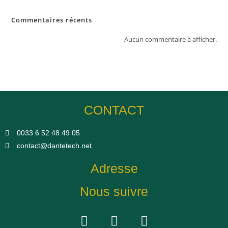
Commentaires récents
Aucun commentaire à afficher.
CONTACT
0033 6 52 48 49 05​
contact@dantetech.net
Adresse
Nous suivre