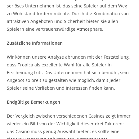
seriöses Unternehmen ist, das seine Spieler auf dem Weg
zu Wohlstand fördern möchte. Durch die Kombination von
attraktiven Angeboten und Sicherheit bieten sie allen
Spielern eine vertrauenswürdige Atmosphäre.
Zusätzliche Informationen
Wir können unsere Analyse abrunden mit der Feststellung,
dass Tropica als exzellente Wahl für alle Spieler in
Erscheinung tritt. Das Unternehmen hat sich bemüht, sein
Angebot so breit zu gestalten wie möglich, damit jeder
Spieler seine Vorlieben und Interessen finden kann.
Endgültige Bemerkungen
Der Vergleich zwischen verschiedenen Casinos zeigt immer
wieder ein Bild von der Wichtigkeit dieser drei Faktoren:
das Casino muss genug Auswahl bieten; es sollte eine