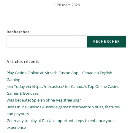
28 mars 2026
Rechercher
RECHERCHER
Articles récents
Play Casino Online at Mrcash Casino App – Canadian English
Gaming
Join Today via https://mrcash.cc/ for Canada’s Top Online Casino
Games & Bonuses
Was bedeutet Spielen ohne Registrierung?
Best Online Casinos Australia games: discover top titles, features,
and payouts
Get ready to play at Pin Up: important steps to enhance your
experience