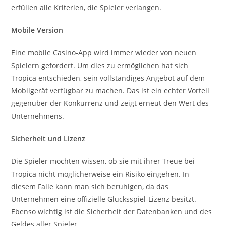
erfüllen alle Kriterien, die Spieler verlangen.
Mobile Version
Eine mobile Casino-App wird immer wieder von neuen
Spielern gefordert. Um dies zu ermöglichen hat sich
Tropica entschieden, sein vollständiges Angebot auf dem
Mobilgerät verfügbar zu machen. Das ist ein echter Vorteil
gegenüber der Konkurrenz und zeigt erneut den Wert des
Unternehmens.
Sicherheit und Lizenz
Die Spieler möchten wissen, ob sie mit ihrer Treue bei
Tropica nicht möglicherweise ein Risiko eingehen. In
diesem Falle kann man sich beruhigen, da das
Unternehmen eine offizielle Glücksspiel-Lizenz besitzt.
Ebenso wichtig ist die Sicherheit der Datenbanken und des
Geldes aller Spieler.