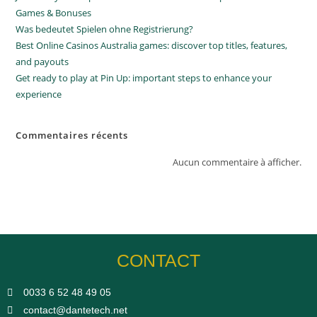
Games & Bonuses
Was bedeutet Spielen ohne Registrierung?
Best Online Casinos Australia games: discover top titles, features,
and payouts
Get ready to play at Pin Up: important steps to enhance your
experience
Commentaires récents
Aucun commentaire à afficher.
CONTACT
0033 6 52 48 49 05​
contact@dantetech.net