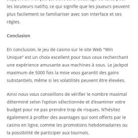
les locuteurs natifs), ce qui signifie que les joueurs peuvent
plus facilement se familiariser avec son interface et ses
règles.
Conclusion
En conclusion, le jeu de casino sur le site Web "Win
Unique" est un choix excellent pour tous ceux recherchant
une expérience amusante aux machines à sous. Le jackpot
maximum de 5000 fois la mise vous garantit des gains
substantiels, même si les volatilités peuvent être élevées.
Ainsi nous vous conseillons de vérifier le nombre maximal
déterminé selon l’option sélectionnée et d’examiner votre
budget pour ne pas prendre trop de risques. N’hésitez
également à profiter des avantages qui sont offerts par le
casino en ligne, comme les promotions hebdomadaires ou
la possibilité de participer aux tournois.