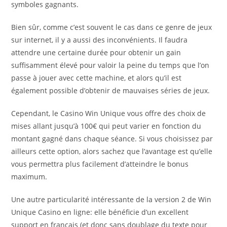
symboles gagnants.
Bien sûr, comme c’est souvent le cas dans ce genre de jeux
sur internet, il y a aussi des inconvénients. Il faudra
attendre une certaine durée pour obtenir un gain
suffisamment élevé pour valoir la peine du temps que l’on
passe à jouer avec cette machine, et alors qu’il est
également possible d’obtenir de mauvaises séries de jeux.
Cependant, le Casino Win Unique vous offre des choix de
mises allant jusqu’à 100€ qui peut varier en fonction du
montant gagné dans chaque séance. Si vous choisissez par
ailleurs cette option, alors sachez que l’avantage est qu’elle
vous permettra plus facilement d’atteindre le bonus
maximum.
Une autre particularité intéressante de la version 2 de Win
Unique Casino en ligne: elle bénéficie d’un excellent
support en français (et donc sans doublage du texte pour