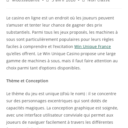
Le casino en ligne est un endroit où les joueurs peuvent
s’amuser et tenter leur chance de gagner des prix
substantiels. Parmi tous les jeux proposés, les machines à
sous sont particulièrement populaires pour leurs règles
faciles à comprendre et l’excitation
Win Unique France
qu’elles offrent. Le Win Unique Casino propose une large
gamme de machines à sous, mais il faut faire attention au
choix parmi tant d’options disponibles.
Thème et Conception
Le thème du jeu est unique (d’où le nom) : il se concentre
sur des personnages excentriques qui sont dotés de
capacités magiques. La conception graphique est soignée,
avec une interface utilisateur conviviale qui permet aux
joueurs de naviguer facilement à travers les différentes