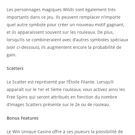
Les personnages magiques Wilds sont également très
importants dans ce jeu. Ils peuvent remplacer n’importe
quel autre symbole pour créer un nouveau motif gagnant,
et ils apparaissent souvent sur les rouleaux. De plus,
lorsqu’ils se combineraient avec d’autres symboles spéciaux
(voir ci-dessous), ils augmentent encore la probabilité de
gain.
Scatters
Le Scatter est représenté par l’Étoile Filante. Lorsqu’il
apparaît sur le 1er et 5ème rouleaux, vous activez ainsi les
Free Spins qui seront attribués en fonction du nombre
d’images Scatters présente sur le 2e ou 4e rouleau.
Bonus Features
Le Win Unique Casino offre à ses joueurs la possibilité de