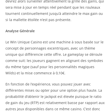
devrez alors surveiller attentivement la grille des gains, qui
sera mise à jour en temps réel pendant que les rouleaux
tournent continuellement jusqu’à atteindre le max gain ou
si la mallette étoilée n’est pas présente.
Analyse Générale
Le Win Unique Casino est une machine à sous basée sur le
concept de personnages excentriques, avec un thème
unique qui différencie cette offre. Le gameplay se déroule
comme suit: les joueurs gagnent en alignant des symboles
du même type (sauf pour les personnalités magiques
Wilds) et la mise commence à 0,10€.
En fonction de l’expérience, vous pouvez jouer avec
différentes mises ou opter pour une option plus haute. La
probabilité d’obtenir le jackpot est élevée puisque le ratio
de gain du jeu (RTP) est relativement basse par rapport aux
autres jeux disponibles dans ce même casino. C’est donc