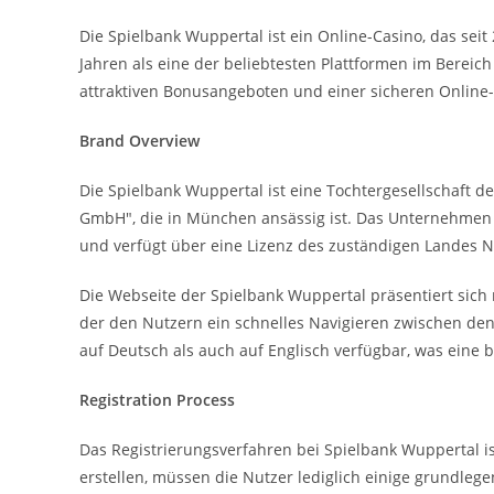
Die Spielbank Wuppertal ist ein Online-Casino, das seit
Jahren als eine der beliebtesten Plattformen im Bereich 
attraktiven Bonusangeboten und einer sicheren Online-P
Brand Overview
Die Spielbank Wuppertal ist eine Tochtergesellschaft d
GmbH", die in München ansässig ist. Das Unternehmen ha
und verfügt über eine Lizenz des zuständigen Landes No
Die Webseite der Spielbank Wuppertal präsentiert sic
der den Nutzern ein schnelles Navigieren zwischen de
auf Deutsch als auch auf Englisch verfügbar, was eine b
Registration Process
Das Registrierungsverfahren bei Spielbank Wuppertal i
erstellen, müssen die Nutzer lediglich einige grundle