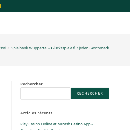
N
assé
>
Spielbank Wuppertal – Glücksspiele für jeden Geschmack
Rechercher
RECHERCHER
Articles récents
Play Casino Online at Mrcash Casino App –