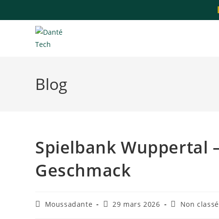
Blog
Spielbank Wuppertal –
Geschmack
Moussadante
29 mars 2026
Non classé