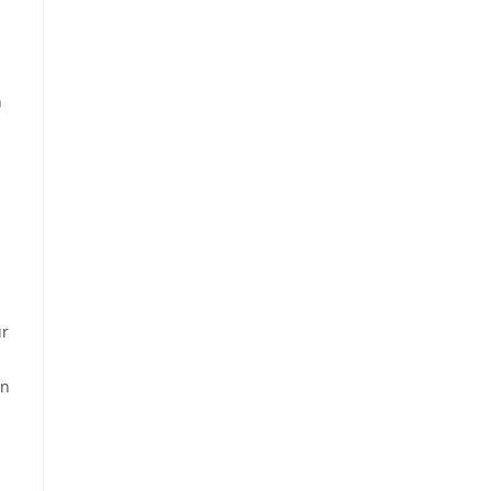
n
ür
en