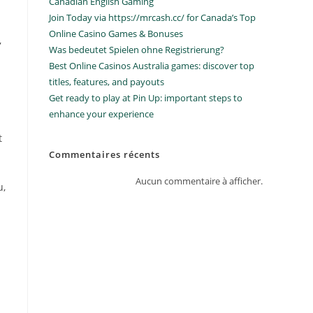
Canadian English Gaming
Join Today via https://mrcash.cc/ for Canada’s Top
Online Casino Games & Bonuses
,
Was bedeutet Spielen ohne Registrierung?
Best Online Casinos Australia games: discover top
titles, features, and payouts
Get ready to play at Pin Up: important steps to
enhance your experience
t
Commentaires récents
Aucun commentaire à afficher.
u,