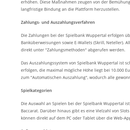
erhöhen. Diese Maßnahmen zeugen von der Bemühung Sp
langfristige Bindung an die Plattform herzustellen.
Zahlungs- und Auszahlungsverfahren
Die Zahlungen bei der Spielbank Wuppertal erfolgen übe
Banküberweisungen sowie E-Wallets (Skrill, Neteller).
direkt unter "Zahlungsmethoden" abgerufen werden.
Das Auszahlungssystem von Spielbank Wuppertal ist sc
erfolgen, die maximal mögliche Höhe liegt bei 10.000 E
zum "Automatischen Auszahlung", wodurch alle gewonn
Spielkategorien
Die Auswahl an Spielen bei der Spielbank Wuppertal ist 
Baccarat. Darüber hinaus gibt es eine Vielzahl von Sl
können direkt auf dem PC oder Tablet über die Web-Ap