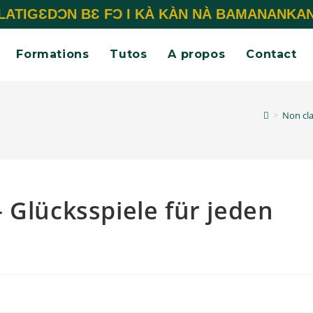
LATIGƐDƆN BƐ FƆ I KÀ KÀN NÀ BAMANANKA
Formations
Tutos
A propos
Contact
>
Non cl
 Glücksspiele für jeden