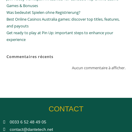
Games & Bonuses
Was bedeutet Spielen ohne Registrierung?
Best Online Casinos Australia games: discover top titles, features,
and payouts
Get ready to play at Pin Up: important steps to enhance your
experience
Commentaires récents
Aucun commentaire à afficher.
CONTACT
0033 6 52 48 49 05​
contact@dantetech.net