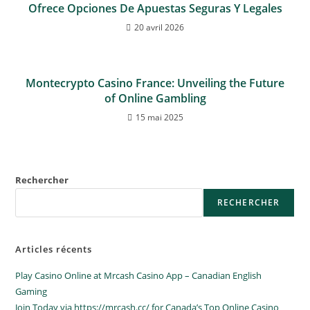
Ofrece Opciones De Apuestas Seguras Y Legales
20 avril 2026
Montecrypto Casino France: Unveiling the Future
of Online Gambling
15 mai 2025
Rechercher
RECHERCHER
Articles récents
Play Casino Online at Mrcash Casino App – Canadian English
Gaming
Join Today via https://mrcash.cc/ for Canada’s Top Online Casino