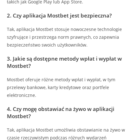
takich jak Google Play lub App Store.
2. Czy aplikacja Mostbet jest bezpieczna?
Tak, aplikacja Mostbet stosuje nowoczesne technologie
szyfrujące i przestrzega norm prawnych, co zapewnia
bezpieczeństwo swoich użytkowników.
3. Jakie są dostępne metody wpłat i wypłat w
Mostbet?
Mostbet oferuje różne metody wpłat i wypłat, w tym
przelewy bankowe, karty kredytowe oraz portfele
elektroniczne.
4. Czy mogę obstawiać na żywo w aplikacji
Mostbet?
Tak, aplikacja Mostbet umożliwia obstawianie na żywo w
czasie rzeczywistym podczas różnych wydarzeń