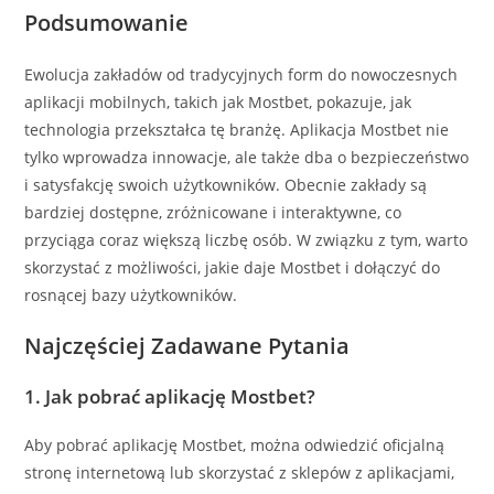
Podsumowanie
Ewolucja zakładów od tradycyjnych form do nowoczesnych
aplikacji mobilnych, takich jak Mostbet, pokazuje, jak
technologia przekształca tę branżę. Aplikacja Mostbet nie
tylko wprowadza innowacje, ale także dba o bezpieczeństwo
i satysfakcję swoich użytkowników. Obecnie zakłady są
bardziej dostępne, zróżnicowane i interaktywne, co
przyciąga coraz większą liczbę osób. W związku z tym, warto
skorzystać z możliwości, jakie daje Mostbet i dołączyć do
rosnącej bazy użytkowników.
Najczęściej Zadawane Pytania
1. Jak pobrać aplikację Mostbet?
Aby pobrać aplikację Mostbet, można odwiedzić oficjalną
stronę internetową lub skorzystać z sklepów z aplikacjami,