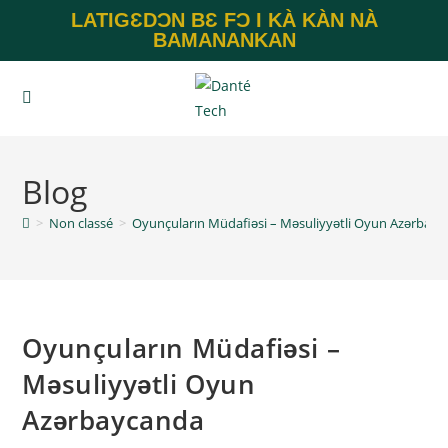
LATIGƐDƆN BƐ FƆ I KÀ KÀN NÀ
BAMANANKAN
Blog
>
Non classé
>
Oyunçuların Müdafiəsi – Məsuliyyətli Oyun Azərbay
Oyunçuların Müdafiəsi –
Məsuliyyətli Oyun
Azərbaycanda