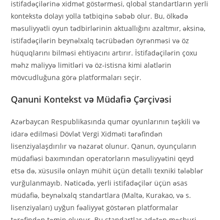
istifadəçilərinə xidmət göstərməsi, qlobal standartların yerli
kontekstə dolayı yolla tətbiqinə səbəb olur. Bu, ölkədə
məsuliyyətli oyun tədbirlərinin aktuallığını azaltmır, əksinə,
istifadəçilərin beynəlxalq təcrübədən öyrənməsi və öz
hüquqlarını bilməsi ehtiyacını artırır. İstifadəçilərin çoxu
məhz maliyyə limitləri və öz-istisna kimi alətlərin
mövcudluğuna görə platformaları seçir.
Qanuni Kontekst və Müdafiə Çərçivəsi
Azərbaycan Respublikasında qumar oyunlarının təşkili və
idarə edilməsi Dövlət Vergi Xidməti tərəfindən
lisenziyalaşdırılır və nəzarət olunur. Qanun, oyunçuların
müdafiəsi baxımından operatorların məsuliyyətini qeyd
etsə də, xüsusilə onlayn mühit üçün detallı texniki tələblər
vurğulanmayıb. Nəticədə, yerli istifadəçilər üçün əsas
müdafiə, beynəlxalq standartlara (Maltə, Kurakao, və s.
lisenziyaları) uyğun fəaliyyət göstərən platformalar
tərəfindən təmin olunur. Bu standartlar adətən məcburi