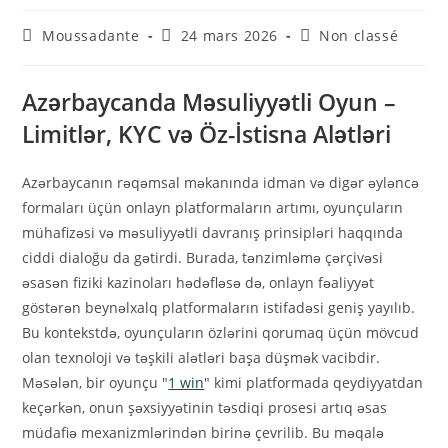
Moussadante
24 mars 2026
Non classé
Azərbaycanda Məsuliyyətli Oyun –
Limitlər, KYC və Öz-İstisna Alətləri
Azərbaycanın rəqəmsal məkanında idman və digər əyləncə
formaları üçün onlayn platformaların artımı, oyunçuların
mühafizəsi və məsuliyyətli davranış prinsipləri haqqında
ciddi dialoğu da gətirdi. Burada, tənzimləmə çərçivəsi
əsasən fiziki kazinoları hədəfləsə də, onlayn fəaliyyət
göstərən beynəlxalq platformaların istifadəsi geniş yayılıb.
Bu kontekstdə, oyunçuların özlərini qorumaq üçün mövcud
olan texnoloji və təşkili alətləri başa düşmək vacibdir.
Məsələn, bir oyunçu "
1 win
" kimi platformada qeydiyyatdan
keçərkən, onun şəxsiyyətinin təsdiqi prosesi artıq əsas
müdafiə mexanizmlərindən birinə çevrilib. Bu məqalə