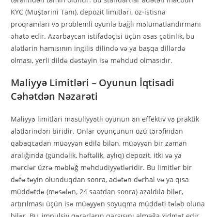
KYC (Müştərini Tanı), depozit limitləri, öz-istisna
proqramları və problemli oyunla bağlı məlumatlandırmanı
əhatə edir. Azərbaycan istifadəçisi üçün əsas çətinlik, bu
alətlərin hamısının ingilis dilində və ya başqa dillərdə
olması, yerli dildə dəstəyin isə məhdud olmasıdır.
Maliyyə Limitləri – Oyunun İqtisadi
Cəhətdən Nəzarəti
Maliyyə limitləri məsuliyyətli oyunun ən effektiv və praktik
alətlərindən biridir. Onlar oyunçunun özü tərəfindən
qabaqcadan müəyyən edilə bilən, müəyyən bir zaman
aralığında (gündəlik, həftəlik, aylıq) depozit, itki və ya
mərclər üzrə məbləğ məhdudiyyətləridir. Bu limitlər bir
dəfə təyin olunduqdan sonra, adətən dərhal və ya qısa
müddətdə (məsələn, 24 saatdan sonra) azaldıla bilər,
artırılması üçün isə müəyyən soyuqma müddəti tələb oluna
bilər. Bu, impulsiv qərarların qarşısını almağa xidmət edir.