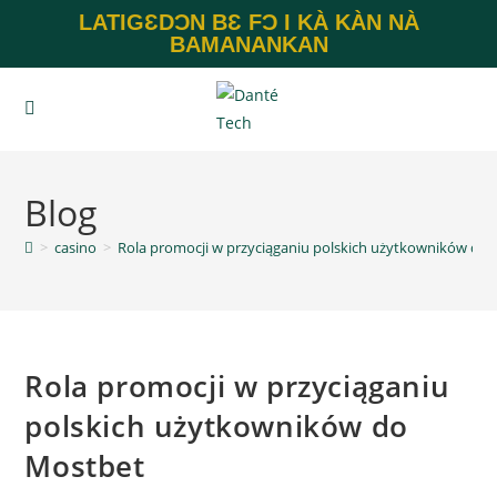
LATIGƐDƆN BƐ FƆ I KÀ KÀN NÀ
BAMANANKAN
Blog
>
casino
>
Rola promocji w przyciąganiu polskich użytkowników do
Rola promocji w przyciąganiu
polskich użytkowników do
Mostbet