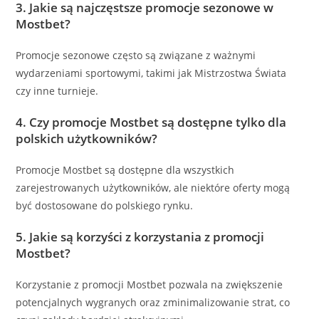
3. Jakie są najczęstsze promocje sezonowe w
Mostbet?
Promocje sezonowe często są związane z ważnymi
wydarzeniami sportowymi, takimi jak Mistrzostwa Świata
czy inne turnieje.
4. Czy promocje Mostbet są dostępne tylko dla
polskich użytkowników?
Promocje Mostbet są dostępne dla wszystkich
zarejestrowanych użytkowników, ale niektóre oferty mogą
być dostosowane do polskiego rynku.
5. Jakie są korzyści z korzystania z promocji
Mostbet?
Korzystanie z promocji Mostbet pozwala na zwiększenie
potencjalnych wygranych oraz zminimalizowanie strat, co