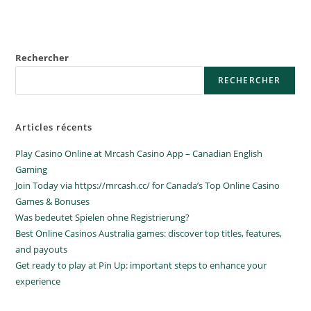
Rechercher
RECHERCHER
Articles récents
Play Casino Online at Mrcash Casino App – Canadian English
Gaming
Join Today via https://mrcash.cc/ for Canada’s Top Online Casino
Games & Bonuses
Was bedeutet Spielen ohne Registrierung?
Best Online Casinos Australia games: discover top titles, features,
and payouts
Get ready to play at Pin Up: important steps to enhance your
experience