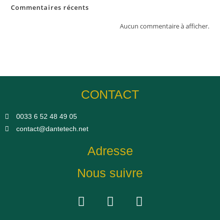
Commentaires récents
Aucun commentaire à afficher.
CONTACT
0033 6 52 48 49 05​
contact@dantetech.net
Adresse
Nous suivre