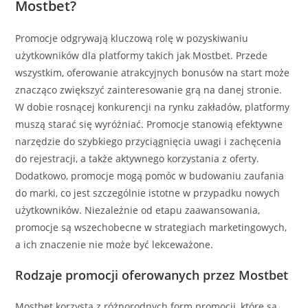
Mostbet?
Promocje odgrywają kluczową rolę w pozyskiwaniu
użytkowników dla platformy takich jak Mostbet. Przede
wszystkim, oferowanie atrakcyjnych bonusów na start może
znacząco zwiększyć zainteresowanie grą na danej stronie.
W dobie rosnącej konkurencji na rynku zakładów, platformy
muszą starać się wyróżniać. Promocje stanowią efektywne
narzędzie do szybkiego przyciągnięcia uwagi i zachęcenia
do rejestracji, a także aktywnego korzystania z oferty.
Dodatkowo, promocje mogą pomóc w budowaniu zaufania
do marki, co jest szczególnie istotne w przypadku nowych
użytkowników. Niezależnie od etapu zaawansowania,
promocje są wszechobecne w strategiach marketingowych,
a ich znaczenie nie może być lekceważone.
Rodzaje promocji oferowanych przez Mostbet
Mostbet korzysta z różnorodnych form promocji, które są