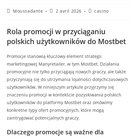
Moussadante
2 avril 2026
casino
Rola promocji w przyciąganiu
polskich użytkowników do Mostbet
Promocje stanowią kluczowy element strategii
marketingowej Manyretailer, w tym Mostbet. Działania
promocyjne nie tylko przyciągają nowych graczy, ale także
przyczyniają się do utrzymania lojalności dotychczasowych
użytkowników. W niniejszym artykule przyjrzymy się
znaczeniu promocji w kontekście pozyskiwania polskich
użytkowników do platformy Mostbet oraz omówimy
konkretne typy ofert promocyjnych, które mogą
zaintrygować potencjalnych graczy.
Dlaczego promocje są ważne dla