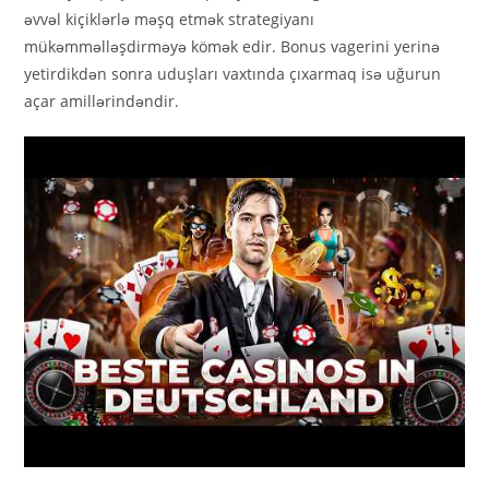
əvvəl kiçiklərlə məşq etmək strategiyanı
mükəmməlləşdirməyə kömək edir. Bonus vagerini yerinə
yetirdikdən sonra uduşları vaxtında çıxarmaq isə uğurun
açar amillərindəndir.