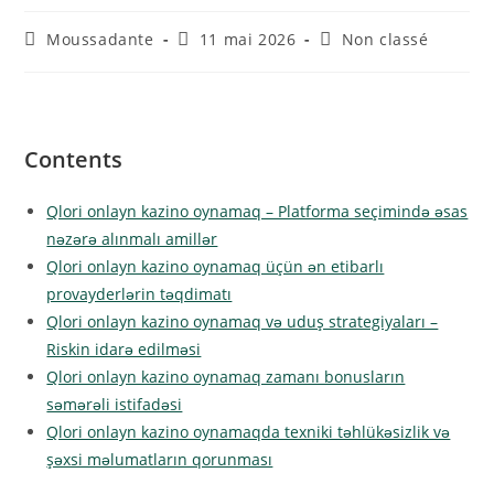
Moussadante
11 mai 2026
Non classé
Contents
Qlori onlayn kazino oynamaq – Platforma seçimində əsas
nəzərə alınmalı amillər
Qlori onlayn kazino oynamaq üçün ən etibarlı
provayderlərin təqdimatı
Qlori onlayn kazino oynamaq və uduş strategiyaları –
Riskin idarə edilməsi
Qlori onlayn kazino oynamaq zamanı bonusların
səmərəli istifadəsi
Qlori onlayn kazino oynamaqda texniki təhlükəsizlik və
şəxsi məlumatların qorunması