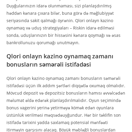
Duyğularınızın idarə olunmaması, sizi planlaşdırılmış
həddən kənara çıxara bilər, buna görə də məğlubiyyət
seriyasında sakit qalmağı öyrənin. Qlori onlayn kazino
oynamaq və uduş strategiyaları – Riskin idarə edilməsi
sonda, uduşlarınızın bir hissəsini kənara qoymağı və əsas
bankrollunuzu qorumağı unutmayın.
Qlori onlayn kazino oynamaq zamanı
bonusların səmərəli istifadəsi
Qlori onlayn kazino oynamaq zamanı bonusların səmərəli
istifadəsi üçün ilk addım şərtləri diqqətlə oxumaq olmalıdır.
Mövcud depozit və depozitsiz bonusların hamısı əvvəlcədən
məlumat əldə edərək planlaşdırılmalıdır. Oyun seçimində
bonus vagerini yerinə yetirməyə kömək edən oyunlara
üstünlük verilməsi məqsədəuyğundur. Hər bir təklifin son
istifadə tarixini yadda saxlamaq potensial mənfəəti
itirməyin qarşısını alacaq. Böyük məbləğli bonuslardan