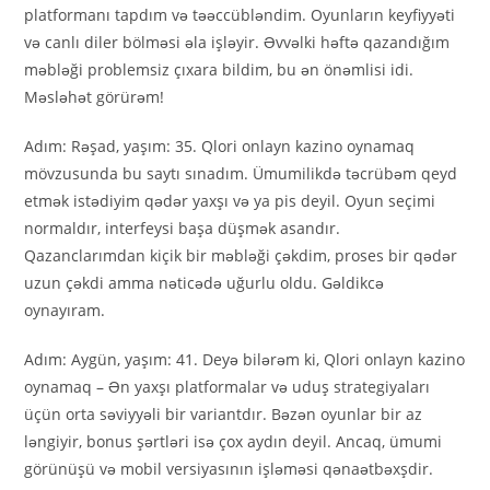
platformanı tapdım və təəccübləndim. Oyunların keyfiyyəti
və canlı diler bölməsi əla işləyir. Əvvəlki həftə qazandığım
məbləği problemsiz çıxara bildim, bu ən önəmlisi idi.
Məsləhət görürəm!
Adım: Rəşad, yaşım: 35. Qlori onlayn kazino oynamaq
mövzusunda bu saytı sınadım. Ümumilikdə təcrübəm qeyd
etmək istədiyim qədər yaxşı və ya pis deyil. Oyun seçimi
normaldır, interfeysi başa düşmək asandır.
Qazanclarımdan kiçik bir məbləği çəkdim, proses bir qədər
uzun çəkdi amma nəticədə uğurlu oldu. Gəldikcə
oynayıram.
Adım: Aygün, yaşım: 41. Deyə bilərəm ki, Qlori onlayn kazino
oynamaq – Ən yaxşı platformalar və uduş strategiyaları
üçün orta səviyyəli bir variantdır. Bəzən oyunlar bir az
ləngiyir, bonus şərtləri isə çox aydın deyil. Ancaq, ümumi
görünüşü və mobil versiyasının işləməsi qənaətbəxşdir.