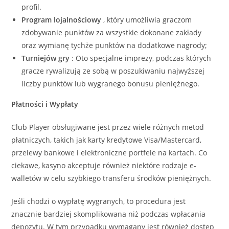
profil.
Program lojalnościowy
, który umożliwia graczom
zdobywanie punktów za wszystkie dokonane zakłady
oraz wymianę tychże punktów na dodatkowe nagrody;
Turniejów gry
: Oto specjalne imprezy, podczas których
gracze rywalizują ze sobą w poszukiwaniu najwyższej
liczby punktów lub wygranego bonusu pieniężnego.
Płatności i Wypłaty
Club Player obsługiwane jest przez wiele różnych metod
płatniczych, takich jak karty kredytowe Visa/Mastercard,
przelewy bankowe i elektroniczne portfele na kartach. Co
ciekawe, kasyno akceptuje również niektóre rodzaje e-
walletów w celu szybkiego transferu środków pieniężnych.
Jeśli chodzi o wypłatę wygranych, to procedura jest
znacznie bardziej skomplikowana niż podczas wpłacania
depozytu. W tym przypadku wymagany jest również dostęp