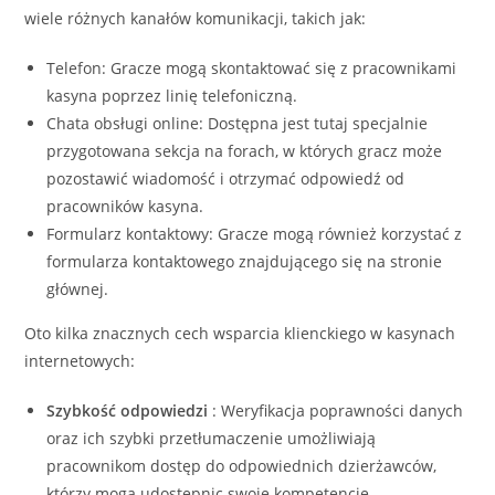
wiele różnych kanałów komunikacji, takich jak:
Telefon: Gracze mogą skontaktować się z pracownikami
kasyna poprzez linię telefoniczną.
Chata obsługi online: Dostępna jest tutaj specjalnie
przygotowana sekcja na forach, w których gracz może
pozostawić wiadomość i otrzymać odpowiedź od
pracowników kasyna.
Formularz kontaktowy: Gracze mogą również korzystać z
formularza kontaktowego znajdującego się na stronie
głównej.
Oto kilka znacznych cech wsparcia klienckiego w kasynach
internetowych:
Szybkość odpowiedzi
: Weryfikacja poprawności danych
oraz ich szybki przetłumaczenie umożliwiają
pracownikom dostęp do odpowiednich dzierżawców,
którzy mogą udostępnic swoje kompetencje.