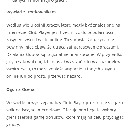
danych i informacji o grach.
Wywiad z użytkownikami
Według wielu opinii graczy, które mogły być znalezione na
internecie, Club Player jest trzecim co do popularności
kasynem wśród wielu online. To sprawia, że kasyna nie
powinny mieć obaw, że utracą zainteresowanie graczami.
Działania klubów są racjonalnie finansowane. W przypadku
gdy użytkownik będzie musiał wykazać zdrowy rozsądek w
swoim życiu, to może znaleźć wsparcie u innych kasyna
online lub po prostu przerwać hazard.
Ogólna Ocena
W świetle powyższej analizy Club Player prezentuje się jako
solidne kasyno internetowe. Oferuje ono bogate wybory
gier i szeroką gamę bonusów, które mają na celu przyciągać
graczy.