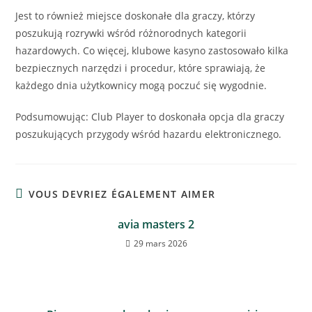
Jest to również miejsce doskonałe dla graczy, którzy
poszukują rozrywki wśród różnorodnych kategorii
hazardowych. Co więcej, klubowe kasyno zastosowało kilka
bezpiecznych narzędzi i procedur, które sprawiają, że
każdego dnia użytkownicy mogą poczuć się wygodnie.
Podsumowując: Club Player to doskonała opcja dla graczy
poszukujących przygody wśród hazardu elektronicznego.
VOUS DEVRIEZ ÉGALEMENT AIMER
avia masters 2
29 mars 2026