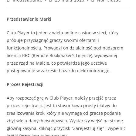
Przedstawienie Marki
Club Player to jeden z wielu online casino w sieci, który
próbuje przyciągnąć graczy swoimi ofertami i
funkcjonalnością. Prowadzi on działalność pod nadzorem
licencji RBC (Remote Bookmaker’s Licence), wydawanej
przez rząd na Malcie, co potwierdza jego uczciwe
postępowanie w zakresie hazardu elektronicznego.
Proces Rejestracji
Aby rozpocząć grę w Club Player, należy przejść przez
proces rejestracji. Jest to stosunkowo prosty i łatwy do
zrealizowania krok, który nie wymaga od gracza podania
zbyt wielu danych osobowych. Wystarczy wejść na stronę
główną kasyna, kliknąć przycisk "Zarejestruj się" i wypełnić
krótki formularz rejestracyjny.