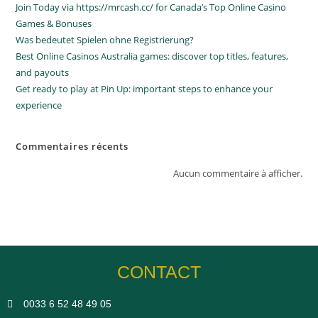
Join Today via https://mrcash.cc/ for Canada’s Top Online Casino
Games & Bonuses
Was bedeutet Spielen ohne Registrierung?
Best Online Casinos Australia games: discover top titles, features,
and payouts
Get ready to play at Pin Up: important steps to enhance your
experience
Commentaires récents
Aucun commentaire à afficher.
CONTACT
0033 6 52 48 49 05​