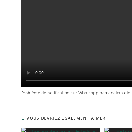
Problème de notification sur Whatsapp bamanakan diou
VOUS DEVRIEZ ÉGALEMENT AIMER