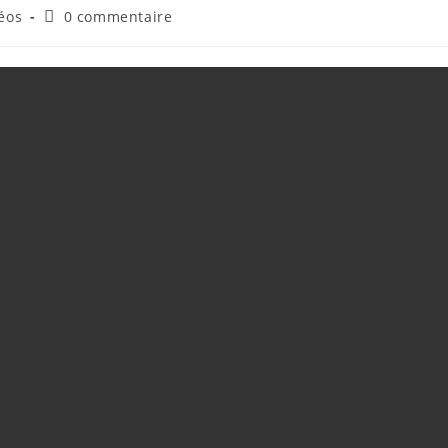
éos
0 commentaire