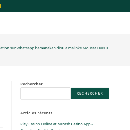
N
ication sur Whatsapp bamanakan dioula malinke Moussa DANTE
Rechercher
RECHERCHER
Articles récents
Play Casino Online at Mrcash Casino App –