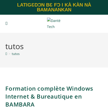
LATIGƐDƆN BƐ FƆ I KÀ KÀN NÀ
BAMANANKAN
tutos
>
tutos
Formation complète Windows
Internet & Bureautique en
BAMBARA