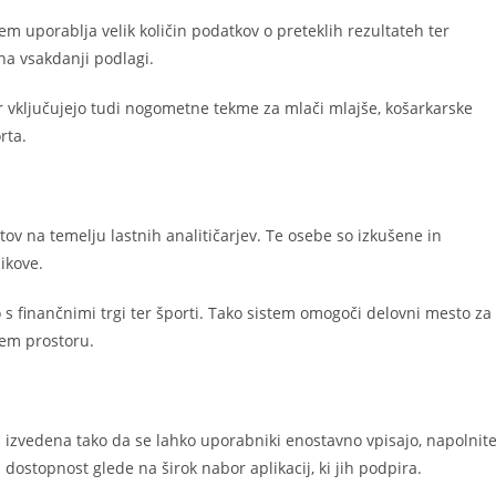
m uporablja velik količin podatkov o preteklih rezultateh ter
na vsakdanji podlagi.
bir vključujejo tudi nogometne tekme za mlači mlajše, košarkarske
rta.
v na temelju lastnih analitičarjev. Te osebe so izkušene in
ikove.
o s finančnimi trgi ter športi. Tako sistem omogoči delovni mesto za
nem prostoru.
a izvedena tako da se lahko uporabniki enostavno vpisajo, napolnit
dostopnost glede na širok nabor aplikacij, ki jih podpira.