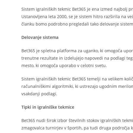
Sistem igralniških tekmic Bet365 je ena izmed najbolj pr
Ustanovljena leta 2000, se je sistem hitro razširila na v
članku bomo podrobno pregledali tako delovanje sistema
Delovanje sistema
Bet365 je spletna platforma za uganko, ki omogoča upora
trenutne rezultate in izdelujejo napovedi na podlagi te
mesto, ki omogoča uporabo v celotni svetu.
Sistem igralniških tekmic Bet365 temelji na velikem kol
računalniškimi algoritmiki, ki ustrezajo ugodnim meril
vsakdanji podlagi.
Tipki in igralniške tekmice
Bet365 nudi širok izbor številnih stokov igralniških tek
zmagovalca turnirjev v športih, pa tudi druga področja ko