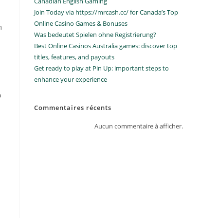
Canadian English Gaming
Join Today via https://mrcash.cc/ for Canada’s Top
Online Casino Games & Bonuses
m
Was bedeutet Spielen ohne Registrierung?
Best Online Casinos Australia games: discover top
titles, features, and payouts
Get ready to play at Pin Up: important steps to
enhance your experience
o
Commentaires récents
Aucun commentaire à afficher.