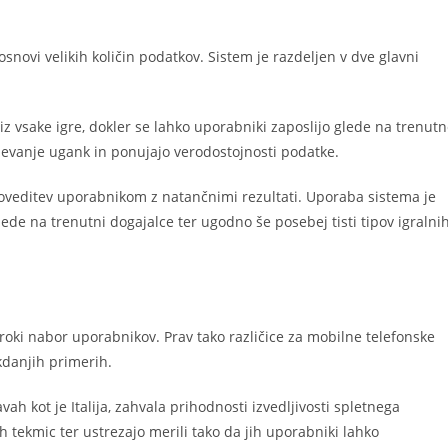
novi velikih količin podatkov. Sistem je razdeljen v dve glavni
z vsake igre, dokler se lahko uporabniki zaposlijo glede na trenut
evanje ugank in ponujajo verodostojnosti podatke.
oveditev uporabnikom z natančnimi rezultati. Uporaba sistema je
lede na trenutni dogajalce ter ugodno še posebej tisti tipov igralni
roki nabor uporabnikov. Prav tako različice za mobilne telefonske
danjih primerih.
vah kot je Italija, zahvala prihodnosti izvedljivosti spletnega
 tekmic ter ustrezajo merili tako da jih uporabniki lahko