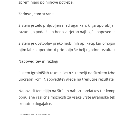
spreminjajo po njihove potrebe.
Zadovoljstvo strank
Sistem je zelo priljubljen med ugankari, ki ga uporablja
razumejo podatke in bodo verjetno najboljše napovedi n
Sistem je dostopljiv preko mobilnih aplikacij, kar omogo
njim lahko uporabniki pridobijo še bolj ugodne rezultate 
Napoveditev in razlogi
Sistem igralniških tekmic Bet365 temelji na širokem izbo
uporabnikom. Napoveditev glede na trenutne rezultate j
Napovedi temeljijo na širšem naboru podatkov ter komp
ponujene različne možnosti za vsake vrste igralniške te
trenutno dogajalce.