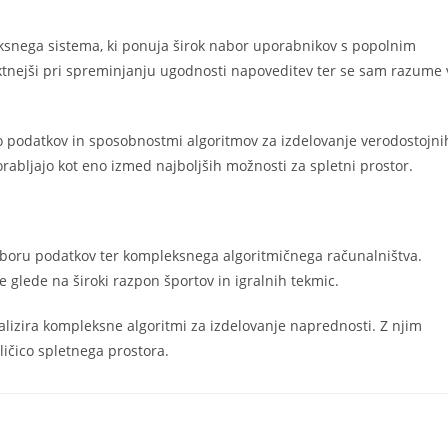
ksnega sistema, ki ponuja širok nabor uporabnikov s popolnim
ektnejši pri spreminjanju ugodnosti napoveditev ter se sam razume 
 podatkov in sposobnostmi algoritmov za izdelovanje verodostojni
rabljajo kot eno izmed najboljših možnosti za spletni prostor.
aboru podatkov ter kompleksnega algoritmičnega računalništva.
 glede na široki razpon športov in igralnih tekmic.
nalizira kompleksne algoritmi za izdelovanje naprednosti. Z njim
ličico spletnega prostora.