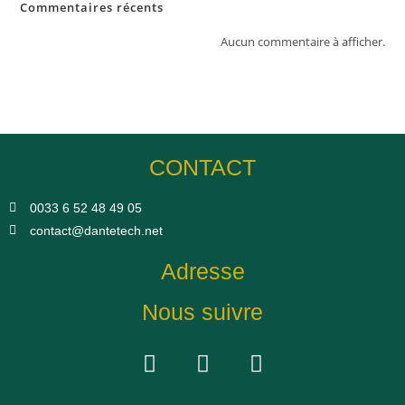
Commentaires récents
Aucun commentaire à afficher.
CONTACT
0033 6 52 48 49 05​
contact@dantetech.net
Adresse
Nous suivre