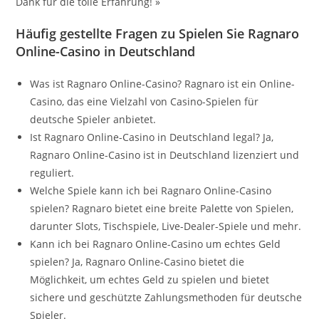
Dank für die tolle Erfahrung! »
Häufig gestellte Fragen zu Spielen Sie Ragnaro
Online-Casino in Deutschland
Was ist Ragnaro Online-Casino? Ragnaro ist ein Online-
Casino, das eine Vielzahl von Casino-Spielen für
deutsche Spieler anbietet.
Ist Ragnaro Online-Casino in Deutschland legal? Ja,
Ragnaro Online-Casino ist in Deutschland lizenziert und
reguliert.
Welche Spiele kann ich bei Ragnaro Online-Casino
spielen? Ragnaro bietet eine breite Palette von Spielen,
darunter Slots, Tischspiele, Live-Dealer-Spiele und mehr.
Kann ich bei Ragnaro Online-Casino um echtes Geld
spielen? Ja, Ragnaro Online-Casino bietet die
Möglichkeit, um echtes Geld zu spielen und bietet
sichere und geschützte Zahlungsmethoden für deutsche
Spieler.