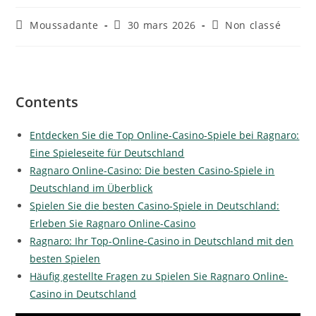
Moussadante
30 mars 2026
Non classé
Contents
Entdecken Sie die Top Online-Casino-Spiele bei Ragnaro:
Eine Spieleseite für Deutschland
Ragnaro Online-Casino: Die besten Casino-Spiele in
Deutschland im Überblick
Spielen Sie die besten Casino-Spiele in Deutschland:
Erleben Sie Ragnaro Online-Casino
Ragnaro: Ihr Top-Online-Casino in Deutschland mit den
besten Spielen
Häufig gestellte Fragen zu Spielen Sie Ragnaro Online-
Casino in Deutschland