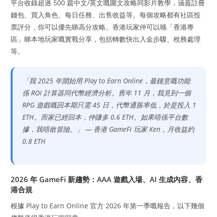
平台收錄超過 500 篇中文/英文嘅圖文攻略同影片教學，涵蓋註冊
錢包、買入角色、每日任務、出售收益等。每個攻略都有社區投
票評分，你可以優先睇高分攻略。香港玩家仲可以喺「香港專
區」睇本地玩家嘅實戰分享，包括轉數快出入金步驟、稅務處理
等。
「我 2025 年開始用 Play to Earn Online，最鍾意嘅功能
係 ROI 計算器同代幣經濟分析。舊年 11 月，我見到一個
RPG 遊戲嘅回本期只需 45 日，代幣通脹率低，於是投入 1
ETH。而家已經回本，仲賺多 0.6 ETH。如果唔係平台數
據，我唔敢冒險。」 — 香港 GameFi 玩家 Ken，月收益約
0.8 ETH
2026 年 GameFi 新趨勢：AAA 遊戲入場、AI 生成內容、香
港合規
根據 Play to Earn Online 官方 2026 年第一季嘅報告，以下幾個