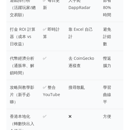
遊戲排行榜
✅ 每日更
人手爬
節省
（活躍玩家/總
新
DappRadar
80%
交易額）
時間
打金 ROI 計算
✅ 即時計
靠 Excel 自己
避免
器（成本 vs
算
計
計錯
日收益）
數
代幣經濟分析
✅
去 CoinGecko
慳返
（通脹率、解
逐樣查
腦力
鎖時間）
攻略與教學影
✅ 整合
搜尋散亂
學習
片（新手必
YouTube
曲線
睇）
平
香港本地化
✅
❌
方便
（轉數快出入