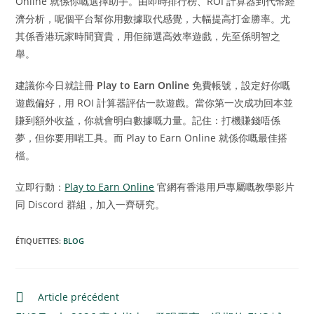
Online 就係你嘅選擇助手。由即時排行榜、ROI 計算器到代幣經
濟分析，呢個平台幫你用數據取代感覺，大幅提高打金勝率。尤
其係香港玩家時間寶貴，用佢篩選高效率遊戲，先至係明智之
舉。
建議你今日就註冊
Play to Earn Online
免費帳號，設定好你嘅
遊戲偏好，用 ROI 計算器評估一款遊戲。當你第一次成功回本並
賺到額外收益，你就會明白數據嘅力量。記住：打機賺錢唔係
夢，但你要用啱工具。而 Play to Earn Online 就係你嘅最佳搭
檔。
立即行動：
Play to Earn Online
官網有香港用戶專屬嘅教學影片
同 Discord 群組，加入一齊研究。
ÉTIQUETTES
:
BLOG
Article précédent