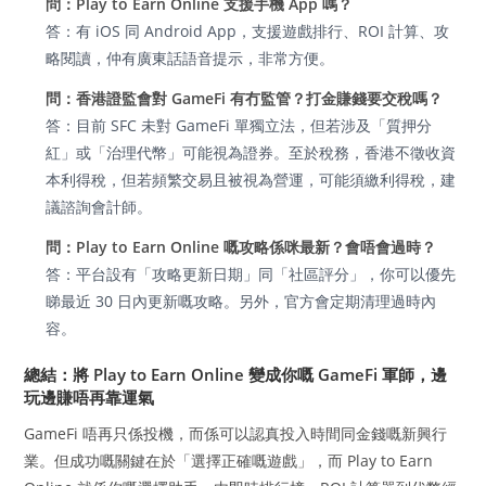
問：Play to Earn Online 支援手機 App 嗎？
答：有 iOS 同 Android App，支援遊戲排行、ROI 計算、攻
略閱讀，仲有廣東話語音提示，非常方便。
問：香港證監會對 GameFi 有冇監管？打金賺錢要交稅嗎？
答：目前 SFC 未對 GameFi 單獨立法，但若涉及「質押分
紅」或「治理代幣」可能視為證券。至於稅務，香港不徵收資
本利得稅，但若頻繁交易且被視為營運，可能須繳利得稅，建
議諮詢會計師。
問：Play to Earn Online 嘅攻略係咪最新？會唔會過時？
答：平台設有「攻略更新日期」同「社區評分」，你可以優先
睇最近 30 日內更新嘅攻略。另外，官方會定期清理過時內
容。
總結：將 Play to Earn Online 變成你嘅 GameFi 軍師，邊
玩邊賺唔再靠運氣
GameFi 唔再只係投機，而係可以認真投入時間同金錢嘅新興行
業。但成功嘅關鍵在於「選擇正確嘅遊戲」，而 Play to Earn