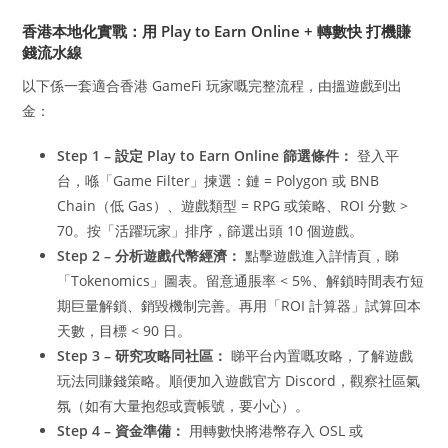
香港本地化實戰：用 Play to Earn Online + 轉數快 打機賺
錢流水線
以下係一套適合香港 GameFi 玩家嘅完整流程，由搵遊戲到出
金：
Step 1 – 設定 Play to Earn Online 篩選條件：
登入平
台，喺「Game Filter」揀選：鏈 = Polygon 或 BNB
Chain（低 Gas）、遊戲類型 = RPG 或策略、ROI 分數 >
70。按「活躍玩家」排序，篩選出頭 10 個遊戲。
Step 2 – 分析遊戲代幣經濟：
點擊遊戲進入詳情頁，睇
「Tokenomics」圖表。留意通脹率 < 5%、解鎖時間表冇短
期巨量解鎖、銷毀機制完善。再用「ROI 計算器」試算回本
天數，目標 < 90 日。
Step 3 – 研究攻略同社區：
睇平台內置嘅攻略，了解遊戲
玩法同賺錢策略。順便加入遊戲官方 Discord，觀察社區氣
氛（如有大量抱怨或賣帳號，要小心）。
Step 4 – 資金準備：
用轉數快將港幣存入 OSL 或