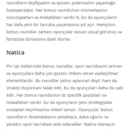
raundların keyfiyyətini və qazanc potensialını yaşamağa
başlayacaqlar. Hər bonus raundunun özünəməxsus
xüsusiyyətləri və mükafatları vardır ki, bu da oyunçuların
hər dəfə yeni bir təcrübə yaşamasına yol açır. Həmçinin,
bonus raundlar zamanı oyunçular xüsusi vizual görünüş və
fantaziya dünyasına daxil olurlar.
Nəticə
Pin Up slotlarında bonus raundlar, oyun təcrübəsini artıran
və oyunçulara daha çox qazanc imkanı verən vazkeçilməz
elementlərdir. Bu raundlar yalnız əyləncəli deyil, həm də
strateji düşüncəni tələb edir, bu da oyunçuları daha da cəlb
edir. Hər bonus raundunun öz spesifik qaydaları və
mükafatları vardır, bu da oyunçıların yeni strategiyalar
sınaqdan keçirməsinə imkan tanıyır. Oyunçular, bonus
raundların dinamikalarını anladıqca, daha uğurlu və
yaradıcı oyun təcrübəsi əldə edəcəklər. Nəticə olaraq,ın,