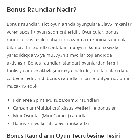
Bonus Raundlar Nədir?
Bonus raundlar, slot oyunlarında oyunçulara əlavə imkanlar
verən spesifik oyun seqmentləridir. Oyunçular, bonus
raundlar vasitəsilə daha çox qazanma imkanına sahib ola
bilərlər. Bu raundlar, adətən, müəyyən kombinasiyalar
yaradıldıqda və ya müəyyən simvollar toplandıqda
aktivləşir. Bonus raundlar, standart oyunlardan fərqli
funksiyalara və aktivləşdirməyə malikdir, bu da onları daha
cəlbedici edir. İndi bonus raundların ən populyar növlərini
müzakirə edək:
İlkin Free Spins (Pulsuz Dönmə) raundları
Çarpanlar (Multipliers) xüsusiyyətləri ilə bonuslar
Mini Oyunlar (Mini Games) raundları
Bonus simvolları ilə əlavə mükafatlar
Bonus Raundların Oyun Təcrübəsinə Təsiri