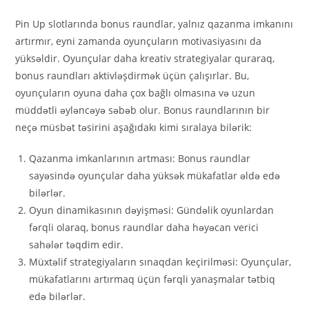
Pin Up slotlarında bonus raundlar, yalnız qazanma imkanını
artırmır, eyni zamanda oyunçuların motivasiyasını da
yüksəldir. Oyunçular daha kreativ strategiyalar quraraq,
bonus raundları aktivləşdirmək üçün çalışırlar. Bu,
oyunçuların oyuna daha çox bağlı olmasına və uzun
müddətli əyləncəyə səbəb olur. Bonus raundlarının bir
neçə müsbət təsirini aşağıdakı kimi sıralaya bilərik:
Qazanma imkanlarının artması: Bonus raundlar
sayəsində oyunçular daha yüksək mükafatlar əldə edə
bilərlər.
Oyun dinamikasının dəyişməsi: Gündəlik oyunlardan
fərqli olaraq, bonus raundlar daha həyəcan verici
sahələr təqdim edir.
Müxtəlif strategiyaların sınaqdan keçirilməsi: Oyunçular,
mükafatlarını artırmaq üçün fərqli yanaşmalar tətbiq
edə bilərlər.