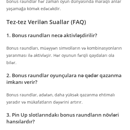
bonus raundlar hər zaman oyun dünyasında maraqlı anlar
yaşamağa kömək edəcəkdir.
Tez-tez Verilən Suallar (FAQ)
1. Bonus raundları necə aktivləşdirilir?
Bonus raundları, müəyyən simvolların və kombinasyonların
yaranması ilə aktivləşir. Hər oyunun fərqli qaydaları ola
bilər.
2. Bonus raundlar oyunçulara nə qədər qazanma
imkanı verir?
Bonus raundlar, adətən, daha yüksək qazanma ehtimalı
yaradır və mükafatların dəyərini artırır.
3. Pin Up slotlarındakı bonus raundların növləri
hansılardır?