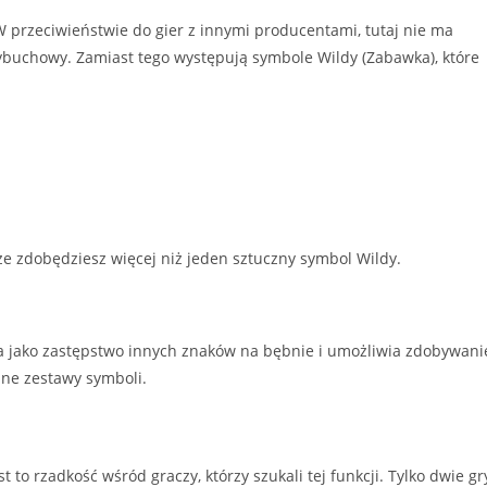
 przeciwieństwie do gier z innymi producentami, tutaj nie ma
 wybuchowy. Zamiast tego występują symbole Wildy (Zabawka), które
 że zdobędziesz więcej niż jeden sztuczny symbol Wildy.
ła jako zastępstwo innych znaków na bębnie i umożliwia zdobywani
dne zestawy symboli.
to rzadkość wśród graczy, którzy szukali tej funkcji. Tylko dwie gr