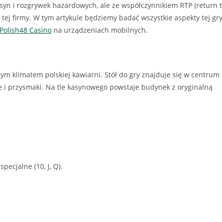
asyn i rozgrywek hazardowych, ale ze współczynnikiem RTP (return 
tej firmy. W tym artykule będziemy badać wszystkie aspekty tej gry
Polish48 Casino
na urządzeniach mobilnych.
tym klimatem polskiej kawiarni. Stół do gry znajduje się w centrum
je i przysmaki. Na tle kasynowego powstaje budynek z oryginalną
pecjalne (10, J, Q).