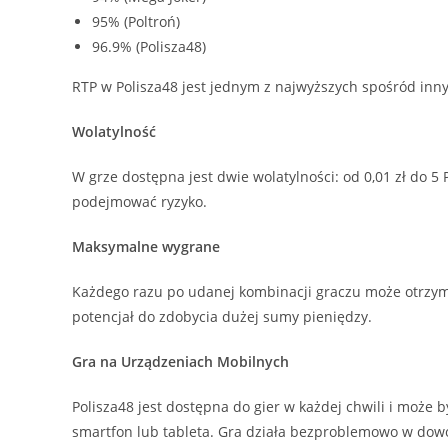
95% (Poltroń)
96.9% (Polisza48)
RTP w Polisza48 jest jednym z najwyższych spośród innyc
Wolatylność
W grze dostępna jest dwie wolatylności: od 0,01 zł do 
podejmować ryzyko.
Maksymalne wygrane
Każdego razu po udanej kombinacji graczu może otrzy
potencjał do zdobycia dużej sumy pieniędzy.
Gra na Urządzeniach Mobilnych
Polisza48 jest dostępna do gier w każdej chwili i może
smartfon lub tableta. Gra działa bezproblemowo w dowo