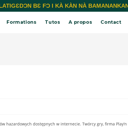
LATIGƐDƆN BƐ FƆ I KÀ KÀN NÀ BAMANANKA
Formations
Tutos
A propos
Contact
ów hazardowych dostępnych w internecie. Twórcy gry, firma Play’n