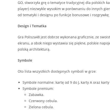
GO, stworzyła grę o tematyce tradycyjnej dla polskich k
player) niezwykle wysokim w porównaniu do innych gier 
od tematyki i designu po funkcje bonusowe i rozgrywkę
Design i Tematka
Gra Polisza48 jest dobrze wykonana graficznie, ze swois
ekranu, a obok niego wystawia się piękne, polskie napo
polską architekturą.
Symbole
Oto lista wszystkich dostępnych symboli w grze:
Symbole normalne: kartę od 9 do J, karty A oraz karty s
Symbole premium:
Zabawka.
Czerwony cebula.
Zielona cebula.