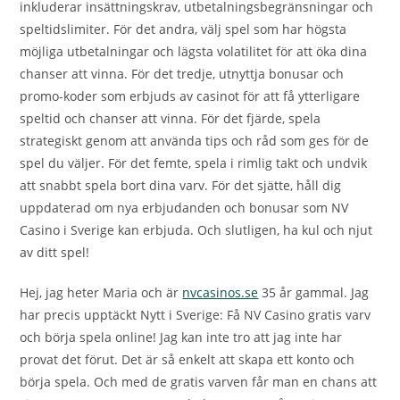
inkluderar insättningskrav, utbetalningsbegränsningar och
speltidslimiter. För det andra, välj spel som har högsta
möjliga utbetalningar och lägsta volatilitet för att öka dina
chanser att vinna. För det tredje, utnyttja bonusar och
promo-koder som erbjuds av casinot för att få ytterligare
speltid och chanser att vinna. För det fjärde, spela
strategiskt genom att använda tips och råd som ges för de
spel du väljer. För det femte, spela i rimlig takt och undvik
att snabbt spela bort dina varv. För det sjätte, håll dig
uppdaterad om nya erbjudanden och bonusar som NV
Casino i Sverige kan erbjuda. Och slutligen, ha kul och njut
av ditt spel!
Hej, jag heter Maria och är
nvcasinos.se
35 år gammal. Jag
har precis upptäckt Nytt i Sverige: Få NV Casino gratis varv
och börja spela online! Jag kan inte tro att jag inte har
provat det förut. Det är så enkelt att skapa ett konto och
börja spela. Och med de gratis varven får man en chans att