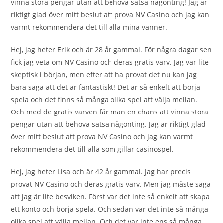
vinna stora pengar utan att behöva satsa någonting! Jag är
riktigt glad över mitt beslut att prova NV Casino och jag kan
varmt rekommendera det till alla mina vänner.
Hej, jag heter Erik och är 28 år gammal. För några dagar sen
fick jag veta om NV Casino och deras gratis varv. Jag var lite
skeptisk i början, men efter att ha provat det nu kan jag
bara säga att det är fantastiskt! Det är så enkelt att börja
spela och det finns så många olika spel att välja mellan.
Och med de gratis varven får man en chans att vinna stora
pengar utan att behöva satsa någonting. Jag är riktigt glad
över mitt beslut att prova NV Casino och jag kan varmt
rekommendera det till alla som gillar casinospel.
Hej, jag heter Lisa och är 42 år gammal. Jag har precis
provat NV Casino och deras gratis varv. Men jag måste säga
att jag är lite besviken. Först var det inte så enkelt att skapa
ett konto och börja spela. Och sedan var det inte så många
olika spel att välja mellan. Och det var inte ens så många