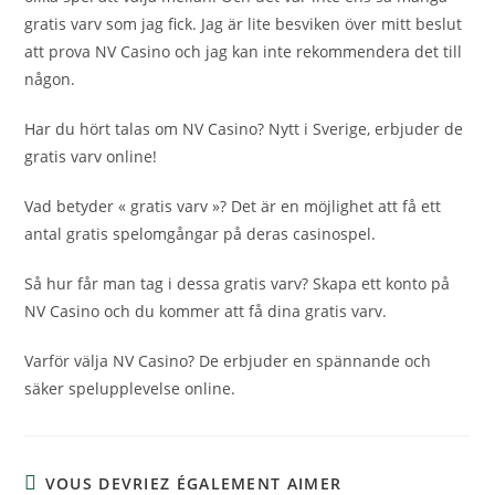
gratis varv som jag fick. Jag är lite besviken över mitt beslut
att prova NV Casino och jag kan inte rekommendera det till
någon.
Har du hört talas om NV Casino? Nytt i Sverige, erbjuder de
gratis varv online!
Vad betyder « gratis varv »? Det är en möjlighet att få ett
antal gratis spelomgångar på deras casinospel.
Så hur får man tag i dessa gratis varv? Skapa ett konto på
NV Casino och du kommer att få dina gratis varv.
Varför välja NV Casino? De erbjuder en spännande och
säker spelupplevelse online.
VOUS DEVRIEZ ÉGALEMENT AIMER