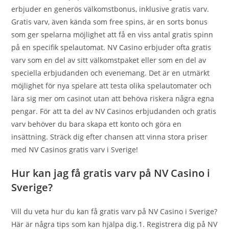
erbjuder en generös välkomstbonus, inklusive gratis varv.
Gratis varv, även kända som free spins, är en sorts bonus
som ger spelarna möjlighet att få en viss antal gratis spinn
på en specifik spelautomat. NV Casino erbjuder ofta gratis
varv som en del av sitt välkomstpaket eller som en del av
speciella erbjudanden och evenemang. Det är en utmärkt
möjlighet för nya spelare att testa olika spelautomater och
lära sig mer om casinot utan att behöva riskera några egna
pengar. För att ta del av NV Casinos erbjudanden och gratis
varv behöver du bara skapa ett konto och göra en
insättning. Sträck dig efter chansen att vinna stora priser
med NV Casinos gratis varv i Sverige!
Hur kan jag få gratis varv på NV Casino i
Sverige?
Vill du veta hur du kan få gratis varv på NV Casino i Sverige?
Här är några tips som kan hjälpa dig.1. Registrera dig på NV