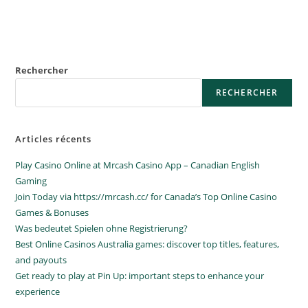
Rechercher
RECHERCHER
Articles récents
Play Casino Online at Mrcash Casino App – Canadian English
Gaming
Join Today via https://mrcash.cc/ for Canada’s Top Online Casino
Games & Bonuses
Was bedeutet Spielen ohne Registrierung?
Best Online Casinos Australia games: discover top titles, features,
and payouts
Get ready to play at Pin Up: important steps to enhance your
experience