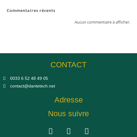
Commentaires récents
Aucun commentaire à afficher.
CONTACT
0033 6 52 48 49 05​
contact@dantetech.net
Adresse
Nous suivre