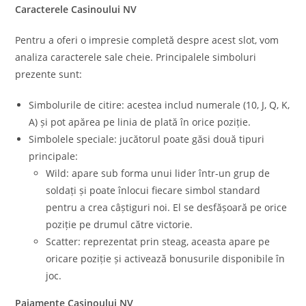
Caracterele Casinoului NV
Pentru a oferi o impresie completă despre acest slot, vom
analiza caracterele sale cheie. Principalele simboluri
prezente sunt:
Simbolurile de citire: acestea includ numerale (10, J, Q, K,
A) și pot apărea pe linia de plată în orice poziție.
Simbolele speciale: jucătorul poate găsi două tipuri
principale:
Wild: apare sub forma unui lider într-un grup de
soldați și poate înlocui fiecare simbol standard
pentru a crea câștiguri noi. El se desfășoară pe orice
poziție pe drumul către victorie.
Scatter: reprezentat prin steag, aceasta apare pe
oricare poziție și activează bonusurile disponibile în
joc.
Paiamente Casinoului NV