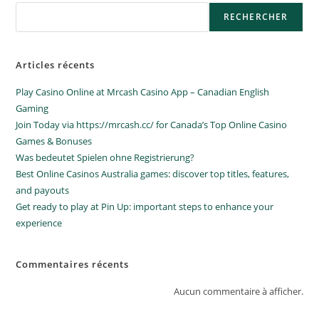
RECHERCHER
Articles récents
Play Casino Online at Mrcash Casino App – Canadian English
Gaming
Join Today via https://mrcash.cc/ for Canada’s Top Online Casino
Games & Bonuses
Was bedeutet Spielen ohne Registrierung?
Best Online Casinos Australia games: discover top titles, features,
and payouts
Get ready to play at Pin Up: important steps to enhance your
experience
Commentaires récents
Aucun commentaire à afficher.