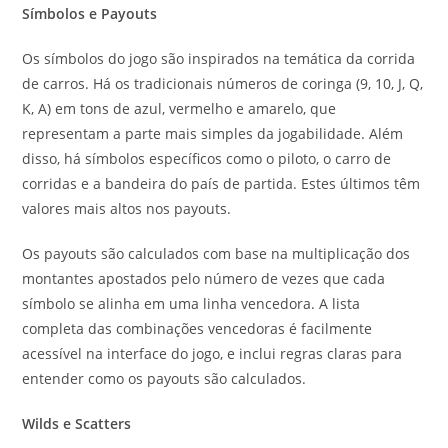
Símbolos e Payouts
Os símbolos do jogo são inspirados na temática da corrida
de carros. Há os tradicionais números de coringa (9, 10, J, Q,
K, A) em tons de azul, vermelho e amarelo, que
representam a parte mais simples da jogabilidade. Além
disso, há símbolos específicos como o piloto, o carro de
corridas e a bandeira do país de partida. Estes últimos têm
valores mais altos nos payouts.
Os payouts são calculados com base na multiplicação dos
montantes apostados pelo número de vezes que cada
símbolo se alinha em uma linha vencedora. A lista
completa das combinações vencedoras é facilmente
acessível na interface do jogo, e inclui regras claras para
entender como os payouts são calculados.
Wilds e Scatters