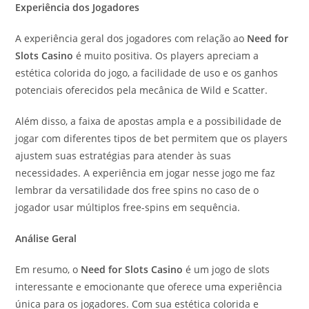
Experiência dos Jogadores
A experiência geral dos jogadores com relação ao
Need for
Slots Casino
é muito positiva. Os players apreciam a
estética colorida do jogo, a facilidade de uso e os ganhos
potenciais oferecidos pela mecânica de Wild e Scatter.
Além disso, a faixa de apostas ampla e a possibilidade de
jogar com diferentes tipos de bet permitem que os players
ajustem suas estratégias para atender às suas
necessidades. A experiência em jogar nesse jogo me faz
lembrar da versatilidade dos free spins no caso de o
jogador usar múltiplos free-spins em sequência.
Análise Geral
Em resumo, o
Need for Slots Casino
é um jogo de slots
interessante e emocionante que oferece uma experiência
única para os jogadores. Com sua estética colorida e