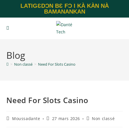
LATIGƐDƆN BƐ FƆ I KÀ KÀN NÀ
BAMANANKAN
Blog
>
Non classé
>
Need For Slots Casino
Need For Slots Casino
Moussadante
27 mars 2026
Non classé