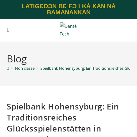
LATIGƐDƆN BƐ FƆ I KÀ KÀN NÀ
BAMANANKAN
Blog
>
Non classé
>
Spielbank Hohensyburg: Ein Traditionsreiches Glücks
Spielbank Hohensyburg: Ein
Traditionsreiches
Glücksspielenstätten in