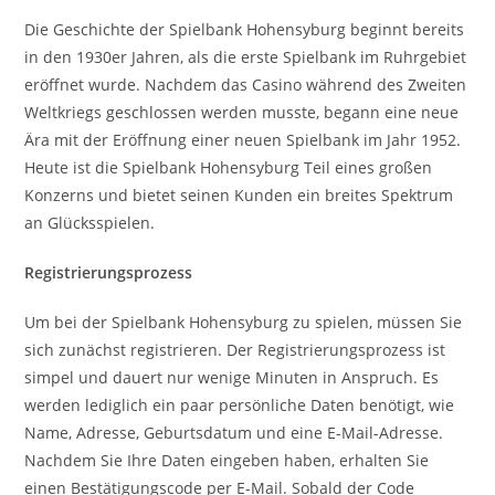
Die Geschichte der Spielbank Hohensyburg beginnt bereits
in den 1930er Jahren, als die erste Spielbank im Ruhrgebiet
eröffnet wurde. Nachdem das Casino während des Zweiten
Weltkriegs geschlossen werden musste, begann eine neue
Ära mit der Eröffnung einer neuen Spielbank im Jahr 1952.
Heute ist die Spielbank Hohensyburg Teil eines großen
Konzerns und bietet seinen Kunden ein breites Spektrum
an Glücksspielen.
Registrierungsprozess
Um bei der Spielbank Hohensyburg zu spielen, müssen Sie
sich zunächst registrieren. Der Registrierungsprozess ist
simpel und dauert nur wenige Minuten in Anspruch. Es
werden lediglich ein paar persönliche Daten benötigt, wie
Name, Adresse, Geburtsdatum und eine E-Mail-Adresse.
Nachdem Sie Ihre Daten eingeben haben, erhalten Sie
einen Bestätigungscode per E-Mail. Sobald der Code