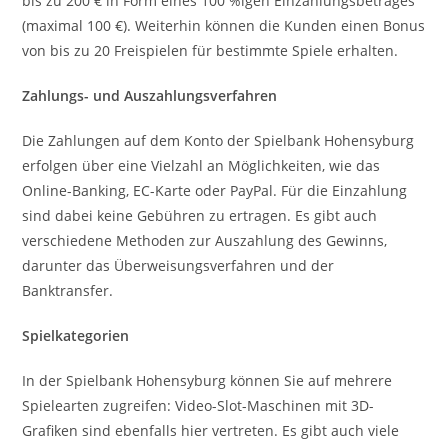
bis zu 200 € in Form eines 100 %igen Einzahlungsbetrages
(maximal 100 €). Weiterhin können die Kunden einen Bonus
von bis zu 20 Freispielen für bestimmte Spiele erhalten.
Zahlungs- und Auszahlungsverfahren
Die Zahlungen auf dem Konto der Spielbank Hohensyburg
erfolgen über eine Vielzahl an Möglichkeiten, wie das
Online-Banking, EC-Karte oder PayPal. Für die Einzahlung
sind dabei keine Gebühren zu ertragen. Es gibt auch
verschiedene Methoden zur Auszahlung des Gewinns,
darunter das Überweisungsverfahren und der
Banktransfer.
Spielkategorien
In der Spielbank Hohensyburg können Sie auf mehrere
Spielearten zugreifen: Video-Slot-Maschinen mit 3D-
Grafiken sind ebenfalls hier vertreten. Es gibt auch viele