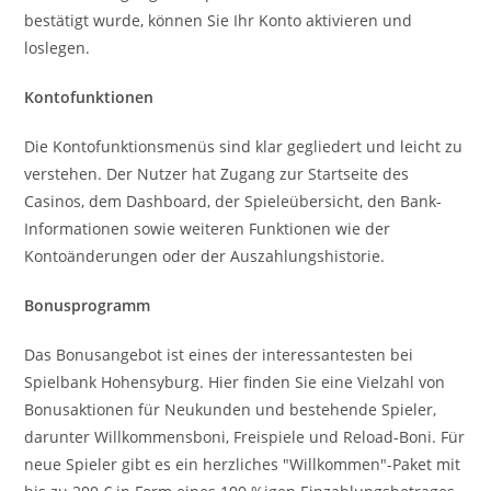
bestätigt wurde, können Sie Ihr Konto aktivieren und
loslegen.
Kontofunktionen
Die Kontofunktionsmenüs sind klar gegliedert und leicht zu
verstehen. Der Nutzer hat Zugang zur Startseite des
Casinos, dem Dashboard, der Spieleübersicht, den Bank-
Informationen sowie weiteren Funktionen wie der
Kontoänderungen oder der Auszahlungshistorie.
Bonusprogramm
Das Bonusangebot ist eines der interessantesten bei
Spielbank Hohensyburg. Hier finden Sie eine Vielzahl von
Bonusaktionen für Neukunden und bestehende Spieler,
darunter Willkommensboni, Freispiele und Reload-Boni. Für
neue Spieler gibt es ein herzliches "Willkommen"-Paket mit