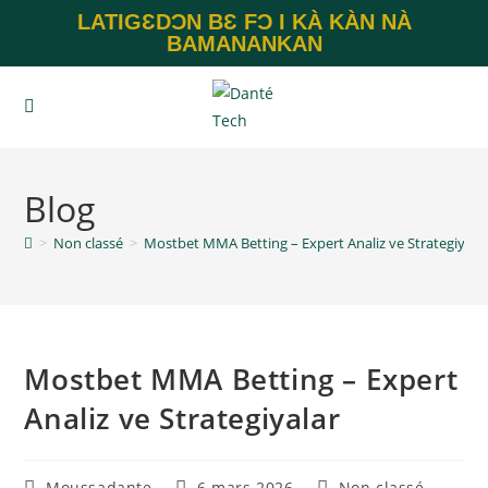
LATIGƐDƆN BƐ FƆ I KÀ KÀN NÀ
BAMANANKAN
Blog
>
Non classé
>
Mostbet MMA Betting – Expert Analiz ve Strategiyala
Mostbet MMA Betting – Expert
Analiz ve Strategiyalar
Moussadante
6 mars 2026
Non classé