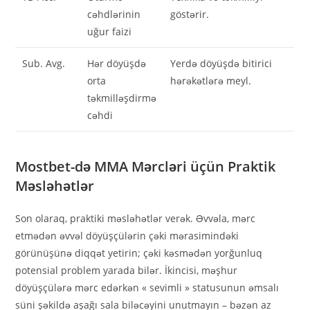
cəhdlərinin
göstərir.
uğur faizi
Sub. Avg.
Hər döyüşdə
Yerdə döyüşdə bitirici
orta
hərəkətlərə meyl.
təkmilləşdirmə
cəhdi
Mostbet-də MMA Mərcləri üçün Praktik
Məsləhətlər
Son olaraq, praktiki məsləhətlər verək. Əvvəla, mərc
etmədən əvvəl döyüşçülərin çəki mərasimindəki
görünüşünə diqqət yetirin; çəki kəsmədən yorğunluq
potensial problem yarada bilər. İkincisi, məşhur
döyüşçülərə mərc edərkən « sevimli » statusunun əmsalı
süni şəkildə aşağı sala biləcəyini unutmayın – bəzən az