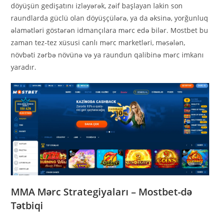
döyüşün gedişatını izləyərək, zəif başlayan lakin son
raundlarda güclü olan döyüşçülərə, ya da əksinə, yorğunluq
əlamətləri göstərən idmançılara mərc edə bilər. Mostbet bu
zaman tez-tez xüsusi canlı mərc marketləri, məsələn,
növbəti zərbə növünə və ya raundun qalibinə mərc imkanı
yaradır.
MMA Mərc Strategiyaları – Mostbet-də
Tətbiqi