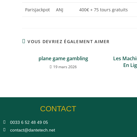
ParisJackpot
ANJ
400€ + 75 tours gratuits
VOUS DEVRIEZ ÉGALEMENT AIMER
plane game gambling
Les Machi
En Li
19 mars 2026
CONTACT
0033 6 52 48 49 05​
contact@dantetech.net