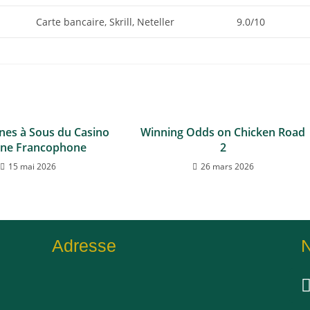
Carte bancaire, Skrill, Neteller
9.0/10
nes à Sous du Casino
Winning Odds on Chicken Road
gne Francophone
2
15 mai 2026
26 mars 2026
Adresse
N