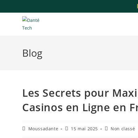
Blog
Les Secrets pour Maxi
Casinos en Ligne en F
Moussadante
15 mai 2025
Non classé