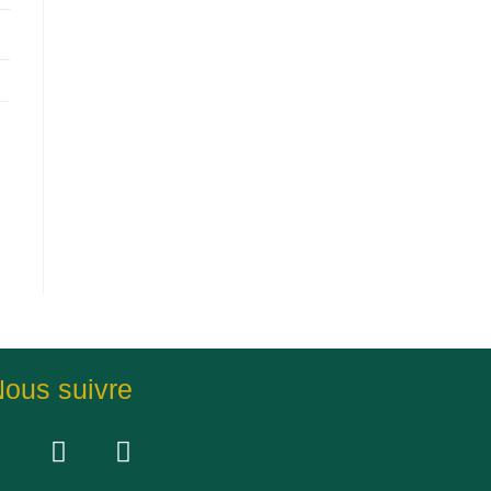
ous suivre