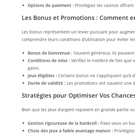
Options de paiement :
Privilégiez les casinos offran
Les Bonus et Promotions : Comment en
Les bonus représentent un levier puissant pour augment
comprendre leurs conditions d’utilisation pour éviter le
Bonus de bienvenue :
Souvent généreux, ils peuvent 
Conditions de mise :
Vérifiez le nombre de fois que 
gains.
Jeux éligibles :
Certains bonus ne s’appliquent qu’à d
Durée de validité :
Les promotions ont souvent une dat
Stratégies pour Optimiser Vos Chance
Bien que les jeux d’argent reposent en grande partie su
Gestion rigoureuse de la bankroll :
Fixez-vous un bu
Choix des jeux à faible avantage maison :
Privilégie