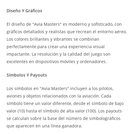
Diseño Y Gráficos
El diseño de "Avia Masters" es moderno y sofisticado, con
gráficos detallados y realistas que recrean el entorno aéreo.
Los colores brillantes y vibrantes se combinan
perfectamente para crear una experiencia visual
impactante. La resolución y la calidad del juego son
excelentes en dispositivos móviles y ordenadores.
Símbolos Y Payouts
Los símbolos en "Avia Masters" incluyen a los pilotos,
aviones y objetos relacionados con la aviación. Cada
símbolo tiene un valor diferente, desde el símbolo de bajo
valor (10) hasta el símbolo de alta valor (100). Los payouts
se calculan sobre la base del número de simbolográficos
que aparecen en una línea ganadora.