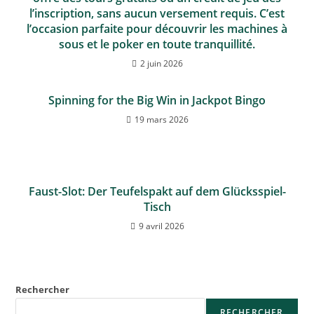
l’inscription, sans aucun versement requis. C’est
l’occasion parfaite pour découvrir les machines à
sous et le poker en toute tranquillité.
2 juin 2026
Spinning for the Big Win in Jackpot Bingo
19 mars 2026
Faust-Slot: Der Teufelspakt auf dem Glücksspiel-
Tisch
9 avril 2026
Rechercher
RECHERCHER