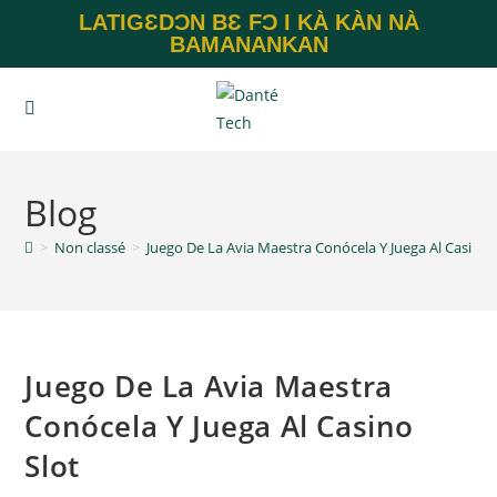
LATIGƐDƆN BƐ FƆ I KÀ KÀN NÀ
BAMANANKAN
Blog
>
Non classé
>
Juego De La Avia Maestra Conócela Y Juega Al Casino 
Juego De La Avia Maestra
Conócela Y Juega Al Casino
Slot