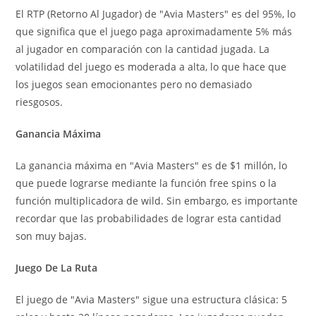
El RTP (Retorno Al Jugador) de "Avia Masters" es del 95%, lo
que significa que el juego paga aproximadamente 5% más
al jugador en comparación con la cantidad jugada. La
volatilidad del juego es moderada a alta, lo que hace que
los juegos sean emocionantes pero no demasiado
riesgosos.
Ganancia Máxima
La ganancia máxima en "Avia Masters" es de $1 millón, lo
que puede lograrse mediante la función free spins o la
función multiplicadora de wild. Sin embargo, es importante
recordar que las probabilidades de lograr esta cantidad
son muy bajas.
Juego De La Ruta
El juego de "Avia Masters" sigue una estructura clásica: 5