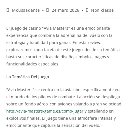
Moussadante
24 mars 2026
Non classé
El juego de casino "Avia Masters" es una emocionante
experiencia que combina la adrenalina del vuelo con la
estrategia y habilidad para ganar. En esta review,
exploraremos cada faceta de este juego, desde su temática
hasta sus características de diseño, símbolos, pagos y
funcionalidades especiales.
La Temática Del Juego
"Avia Masters" se centra en la aviación, específicamente en
el mundo de los pilotos de combate. La acción se despliega
sobre un fondo aéreo, con aviones volando a gran velocidad
http://avia-masters-game.es/como-jugar
y estallando en
explosivos finales. El juego tiene una atmósfera intensa y
emocionante que captura la sensación del vuelo.