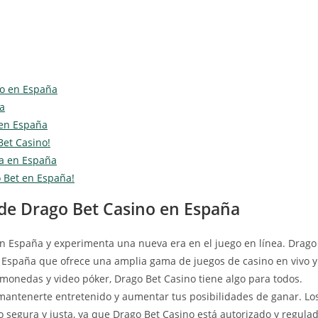
o en España
ea
 en España
Bet Casino!
ea en España
o Bet en España!
e Drago Bet Casino en España
 España y experimenta una nueva era en el juego en línea. Drago
n España que ofrece una amplia gama de juegos de casino en vivo y
amonedas y video póker, Drago Bet Casino tiene algo para todos.
antenerte entretenido y aumentar tus posibilidades de ganar. Lo
 segura y justa, ya que Drago Bet Casino está autorizado y regula