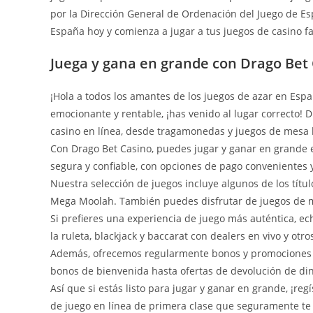
por la Dirección General de Ordenación del Juego de 
España hoy y comienza a jugar a tus juegos de casino fa
Juega y gana en grande con Drago Bet 
¡Hola a todos los amantes de los juegos de azar en Esp
emocionante y rentable, ¡has venido al lugar correcto! 
casino en línea, desde tragamonedas y juegos de mesa h
Con Drago Bet Casino, puedes jugar y ganar en grande
segura y confiable, con opciones de pago convenientes y 
Nuestra selección de juegos incluye algunos de los títu
Mega Moolah. También puedes disfrutar de juegos de me
Si prefieres una experiencia de juego más auténtica, ec
la ruleta, blackjack y baccarat con dealers en vivo y ot
Además, ofrecemos regularmente bonos y promociones 
bonos de bienvenida hasta ofertas de devolución de din
Así que si estás listo para jugar y ganar en grande, ¡r
de juego en línea de primera clase que seguramente te