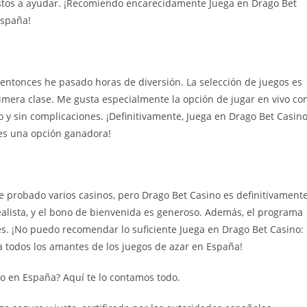
uestos a ayudar. ¡Recomiendo encarecidamente Juega en Drago Bet
España!
ntonces he pasado horas de diversión. La selección de juegos es
rimera clase. Me gusta especialmente la opción de jugar en vivo co
lo y sin complicaciones. ¡Definitivamente, Juega en Drago Bet Casino
 es una opción ganadora!
he probado varios casinos, pero Drago Bet Casino es definitivament
ealista, y el bono de bienvenida es generoso. Además, el programa
es. ¡No puedo recomendar lo suficiente Juega en Drago Bet Casino:
 a todos los amantes de los juegos de azar en España!
o en España? Aquí te lo contamos todo.