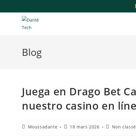
Blog
Juega en Drago Bet Cas
nuestro casino en lín
Moussadante
18 mars 2026
Non classé