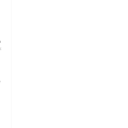
n
:
e