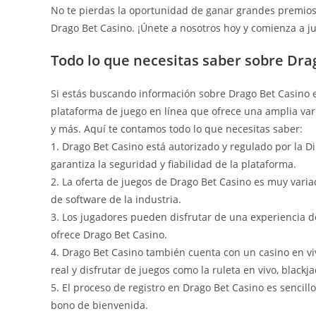
No te pierdas la oportunidad de ganar grandes premios 
Drago Bet Casino. ¡Únete a nosotros hoy y comienza a j
Todo lo que necesitas saber sobre Dra
Si estás buscando información sobre Drago Bet Casino e
plataforma de juego en línea que ofrece una amplia vari
y más. Aquí te contamos todo lo que necesitas saber:
1. Drago Bet Casino está autorizado y regulado por la 
garantiza la seguridad y fiabilidad de la plataforma.
2. La oferta de juegos de Drago Bet Casino es muy varia
de software de la industria.
3. Los jugadores pueden disfrutar de una experiencia de
ofrece Drago Bet Casino.
4. Drago Bet Casino también cuenta con un casino en v
real y disfrutar de juegos como la ruleta en vivo, blackja
5. El proceso de registro en Drago Bet Casino es sencil
bono de bienvenida.