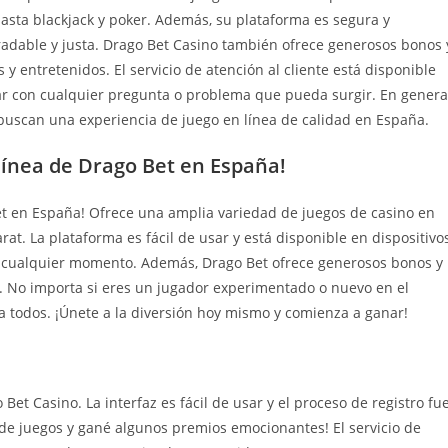
hasta blackjack y poker. Además, su plataforma es segura y
gradable y justa. Drago Bet Casino también ofrece generosos bonos 
 entretenidos. El servicio de atención al cliente está disponible
dar con cualquier pregunta o problema que pueda surgir. En genera
buscan una experiencia de juego en línea de calidad en España.
 línea de Drago Bet en España!
Bet en España! Ofrece una amplia variedad de juegos de casino en
rat. La plataforma es fácil de usar y está disponible en dispositivo
en cualquier momento. Además, Drago Bet ofrece generosos bonos y
 No importa si eres un jugador experimentado o nuevo en el
a todos. ¡Únete a la diversión hoy mismo y comienza a ganar!
Bet Casino. La interfaz es fácil de usar y el proceso de registro fu
 de juegos y gané algunos premios emocionantes! El servicio de