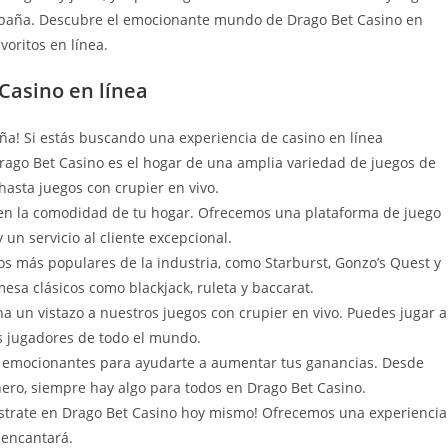
España. Descubre el emocionante mundo de Drago Bet Casino en
voritos en línea.
Casino en línea
aña! Si estás buscando una experiencia de casino en línea
Drago Bet Casino es el hogar de una amplia variedad de juegos de
asta juegos con crupier en vivo.
 en la comodidad de tu hogar. Ofrecemos una plataforma de juego
un servicio al cliente excepcional.
los más populares de la industria, como Starburst, Gonzo’s Quest y
sa clásicos como blackjack, ruleta y baccarat.
ha un vistazo a nuestros juegos con crupier en vivo. Puedes jugar a
ros jugadores de todo el mundo.
emocionantes para ayudarte a aumentar tus ganancias. Desde
ero, siempre hay algo para todos en Drago Bet Casino.
egístrate en Drago Bet Casino hoy mismo! Ofrecemos una experiencia
 encantará.