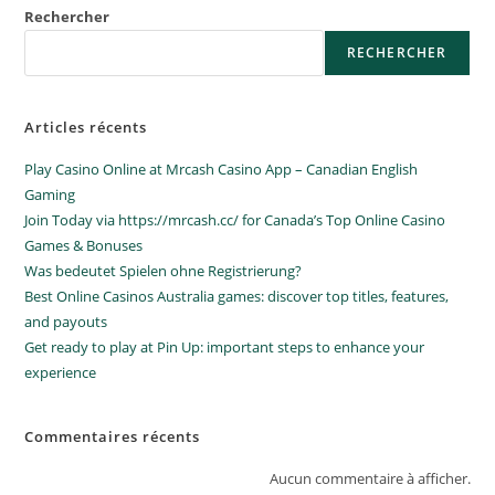
Rechercher
RECHERCHER
Articles récents
Play Casino Online at Mrcash Casino App – Canadian English
Gaming
Join Today via https://mrcash.cc/ for Canada’s Top Online Casino
Games & Bonuses
Was bedeutet Spielen ohne Registrierung?
Best Online Casinos Australia games: discover top titles, features,
and payouts
Get ready to play at Pin Up: important steps to enhance your
experience
Commentaires récents
Aucun commentaire à afficher.