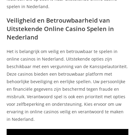
spelen in Nederland.
Veiligheid en Betrouwbaarheid van
Uitstekende Online Casino Spelen in
Nederland
Het is belangrijk om veilig en betrouwbaar te spelen in
online casinos in Nederland. Uitstekende opties zijn
beschikbaar met een vergunning van de Kansspelautoriteit.
Deze casinos bieden een betrouwbaar platform met
behoorlijke beveiliging en eerlijke spellen. Uw persoonlijke
en financiële gegevens zijn beschermd tegen fraude en
misbruik. Verantwoord spel is ook een prioriteit met opties
voor zelfbeperking en ondersteuning. Kies ervoor om uw
ervaring in online casinos veilig en verantwoord te maken
in Nederland.