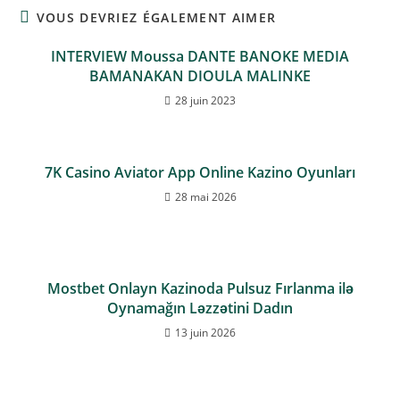
VOUS DEVRIEZ ÉGALEMENT AIMER
INTERVIEW Moussa DANTE BANOKE MEDIA
BAMANAKAN DIOULA MALINKE
28 juin 2023
7K Casino Aviator App Online Kazino Oyunları
28 mai 2026
Mostbet Onlayn Kazinoda Pulsuz Fırlanma ilə
Oynamağın Ləzzətini Dadın
13 juin 2026