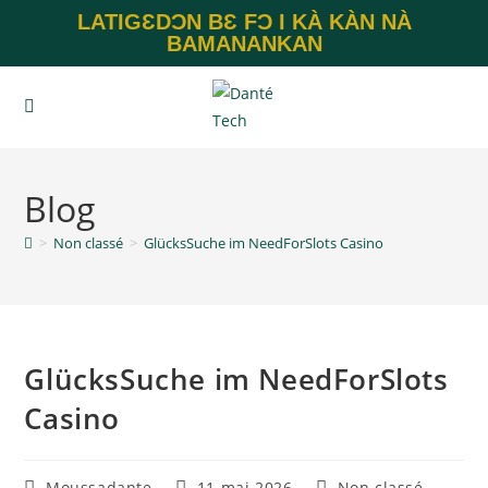
LATIGƐDƆN BƐ FƆ I KÀ KÀN NÀ
BAMANANKAN
Blog
>
Non classé
>
GlücksSuche im NeedForSlots Casino
GlücksSuche im NeedForSlots
Casino
Moussadante
11 mai 2026
Non classé