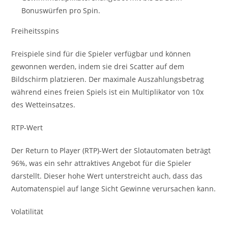
Bonuswürfen pro Spin.
Freiheitsspins
Freispiele sind für die Spieler verfügbar und können
gewonnen werden, indem sie drei Scatter auf dem
Bildschirm platzieren. Der maximale Auszahlungsbetrag
während eines freien Spiels ist ein Multiplikator von 10x
des Wetteinsatzes.
RTP-Wert
Der Return to Player (RTP)-Wert der Slotautomaten beträgt
96%, was ein sehr attraktives Angebot für die Spieler
darstellt. Dieser hohe Wert unterstreicht auch, dass das
Automatenspiel auf lange Sicht Gewinne verursachen kann.
Volatilität