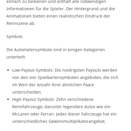
einfach zu bedienen und enthält alle notwendigen
Informationen für die Spieler. Der Hintergrund und die
Animationen bieten einen realistischen Eindruck der
Rennszene ab.
Symbols
Die Automatensymbole sind in einigen Kategorien
unterteilt:
Low-Payout-Symbols: Die niedrigsten Payouts werden
von den vier Spielkartensymbolen angeboten, die sich
im Wert der Anzahl ihrer ähnlichen Paare
unterscheiden.
High-Payout-Symbols: Zehn verschiedene
Rennfahrzeuge, darunter legendäre Autos wie ein
McLaren oder Ferrari. Jedes dieser Fahrzeuge hat ein
unterschiedliches Gewinnmultiplikatorangebot.