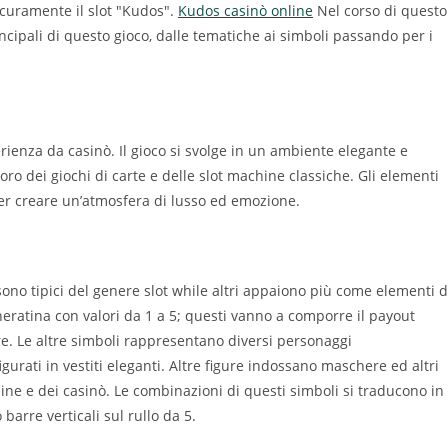
icuramente il slot "Kudos".
Kudos casinò online
Nel corso di questo
incipali di questo gioco, dalle tematiche ai simboli passando per i
rienza da casinò. Il gioco si svolge in un ambiente elegante e
oro dei giochi di carte e delle slot machine classiche. Gli elementi
er creare un’atmosfera di lusso ed emozione.
 sono tipici del genere slot while altri appaiono più come elementi d
 cheratina con valori da 1 a 5; questi vanno a comporre il payout
ore. Le altre simboli rappresentano diversi personaggi
gurati in vestiti eleganti. Altre figure indossano maschere ed altri
ine e dei casinò. Le combinazioni di questi simboli si traducono in
barre verticali sul rullo da 5.