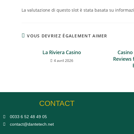
La valutazione di questo slot è stata basata su informazi
VOUS DEVRIEZ ÉGALEMENT AIMER
La Riviera Casino
Casino
Reviews 
4 avril 2026
CONTACT
0033 6 52 48 49 05​
contact@dantetech.net