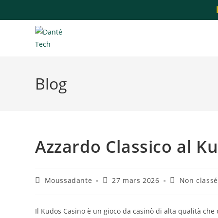
Blog
Azzardo Classico al K
Moussadante
27 mars 2026
Non classé
Il Kudos Casino è un gioco da casinò di alta qualità che 