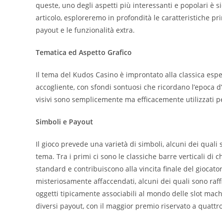
queste, uno degli aspetti più interessanti e popolari è s
articolo, esploreremo in profondità le caratteristiche pr
payout e le funzionalità extra.
Tematica ed Aspetto Grafico
Il tema del Kudos Casino è improntato alla classica espe
accogliente, con sfondi sontuosi che ricordano l’epoca d’
visivi sono semplicemente ma efficacemente utilizzati p
Simboli e Payout
Il gioco prevede una varietà di simboli, alcuni dei quali
tema. Tra i primi ci sono le classiche barre verticali di
standard e contribuiscono alla vincita finale del giocat
misteriosamente affaccendati, alcuni dei quali sono raffi
oggetti tipicamente associabili al mondo delle slot mach
diversi payout, con il maggior premio riservato a quattro 