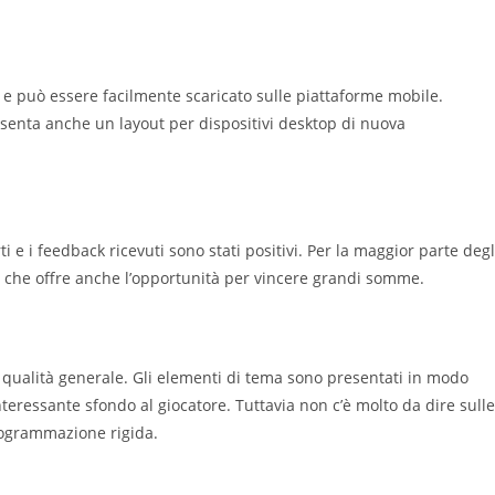
i e può essere facilmente scaricato sulle piattaforme mobile.
resenta anche un layout per dispositivi desktop di nuova
rti e i feedback ricevuti sono stati positivi. Per la maggior parte degl
e che offre anche l’opportunità per vincere grandi somme.
a qualità generale. Gli elementi di tema sono presentati in modo
teressante sfondo al giocatore. Tuttavia non c’è molto da dire sulle
rogrammazione rigida.