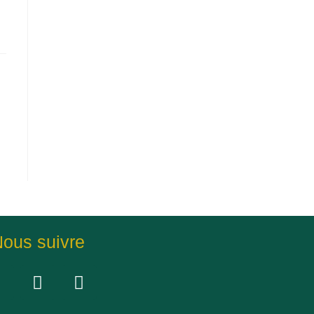
ous suivre