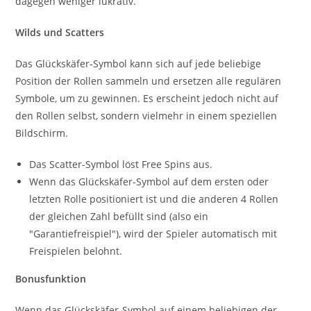
dagegen weniger lukrativ.
Wilds und Scatters
Das Glückskäfer-Symbol kann sich auf jede beliebige
Position der Rollen sammeln und ersetzen alle regulären
Symbole, um zu gewinnen. Es erscheint jedoch nicht auf
den Rollen selbst, sondern vielmehr in einem speziellen
Bildschirm.
Das Scatter-Symbol löst Free Spins aus.
Wenn das Glückskäfer-Symbol auf dem ersten oder
letzten Rolle positioniert ist und die anderen 4 Rollen
der gleichen Zahl befüllt sind (also ein
"Garantiefreispiel"), wird der Spieler automatisch mit
Freispielen belohnt.
Bonusfunktion
Wenn das Glückskäfer-Symbol auf einem beliebigen der