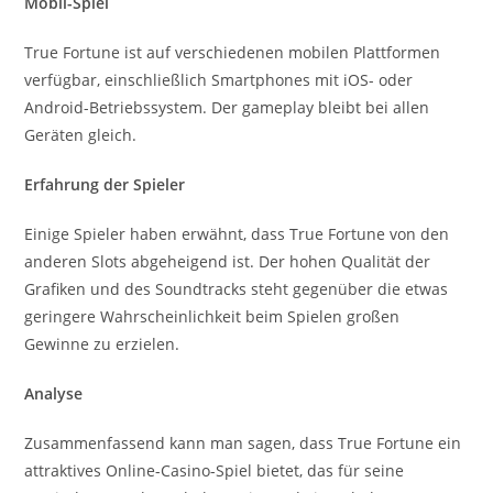
Mobil-Spiel
True Fortune ist auf verschiedenen mobilen Plattformen
verfügbar, einschließlich Smartphones mit iOS- oder
Android-Betriebssystem. Der gameplay bleibt bei allen
Geräten gleich.
Erfahrung der Spieler
Einige Spieler haben erwähnt, dass True Fortune von den
anderen Slots abgeheigend ist. Der hohen Qualität der
Grafiken und des Soundtracks steht gegenüber die etwas
geringere Wahrscheinlichkeit beim Spielen großen
Gewinne zu erzielen.
Analyse
Zusammenfassend kann man sagen, dass True Fortune ein
attraktives Online-Casino-Spiel bietet, das für seine