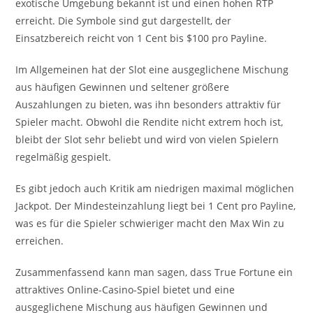
exotische Umgebung bekannt ist und einen hohen RTP
erreicht. Die Symbole sind gut dargestellt, der
Einsatzbereich reicht von 1 Cent bis $100 pro Payline.
Im Allgemeinen hat der Slot eine ausgeglichene Mischung
aus häufigen Gewinnen und seltener größere
Auszahlungen zu bieten, was ihn besonders attraktiv für
Spieler macht. Obwohl die Rendite nicht extrem hoch ist,
bleibt der Slot sehr beliebt und wird von vielen Spielern
regelmäßig gespielt.
Es gibt jedoch auch Kritik am niedrigen maximal möglichen
Jackpot. Der Mindesteinzahlung liegt bei 1 Cent pro Payline,
was es für die Spieler schwieriger macht den Max Win zu
erreichen.
Zusammenfassend kann man sagen, dass True Fortune ein
attraktives Online-Casino-Spiel bietet und eine
ausgeglichene Mischung aus häufigen Gewinnen und