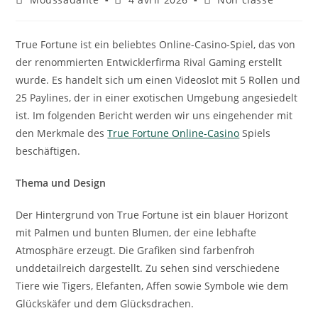
True Fortune ist ein beliebtes Online-Casino-Spiel, das von
der renommierten Entwicklerfirma Rival Gaming erstellt
wurde. Es handelt sich um einen Videoslot mit 5 Rollen und
25 Paylines, der in einer exotischen Umgebung angesiedelt
ist. Im folgenden Bericht werden wir uns eingehender mit
den Merkmale des
True Fortune Online-Casino
Spiels
beschäftigen.
Thema und Design
Der Hintergrund von True Fortune ist ein blauer Horizont
mit Palmen und bunten Blumen, der eine lebhafte
Atmosphäre erzeugt. Die Grafiken sind farbenfroh
unddetailreich dargestellt. Zu sehen sind verschiedene
Tiere wie Tigers, Elefanten, Affen sowie Symbole wie dem
Glückskäfer und dem Glücksdrachen.