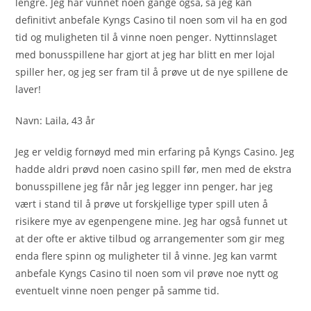
lengre. Jeg har vunnet noen gange også, så jeg kan
definitivt anbefale Kyngs Casino til noen som vil ha en god
tid og muligheten til å vinne noen penger. Nyttinnslaget
med bonusspillene har gjort at jeg har blitt en mer lojal
spiller her, og jeg ser fram til å prøve ut de nye spillene de
laver!
Navn: Laila, 43 år
Jeg er veldig fornøyd med min erfaring på Kyngs Casino. Jeg
hadde aldri prøvd noen casino spill før, men med de ekstra
bonusspillene jeg får når jeg legger inn penger, har jeg
vært i stand til å prøve ut forskjellige typer spill uten å
risikere mye av egenpengene mine. Jeg har også funnet ut
at der ofte er aktive tilbud og arrangementer som gir meg
enda flere spinn og muligheter til å vinne. Jeg kan varmt
anbefale Kyngs Casino til noen som vil prøve noe nytt og
eventuelt vinne noen penger på samme tid.