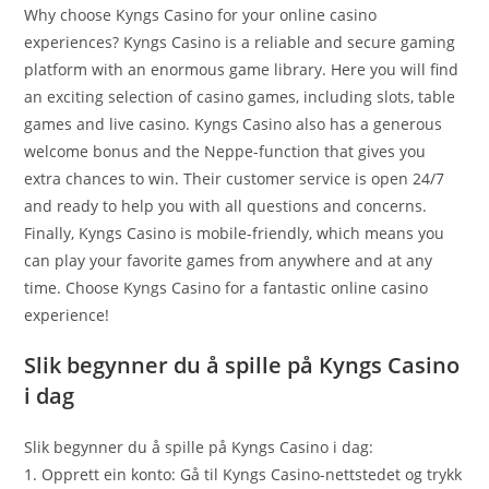
Why choose Kyngs Casino for your online casino
experiences? Kyngs Casino is a reliable and secure gaming
platform with an enormous game library. Here you will find
an exciting selection of casino games, including slots, table
games and live casino. Kyngs Casino also has a generous
welcome bonus and the Neppe-function that gives you
extra chances to win. Their customer service is open 24/7
and ready to help you with all questions and concerns.
Finally, Kyngs Casino is mobile-friendly, which means you
can play your favorite games from anywhere and at any
time. Choose Kyngs Casino for a fantastic online casino
experience!
Slik begynner du å spille på Kyngs Casino
i dag
Slik begynner du å spille på Kyngs Casino i dag:
1. Opprett ein konto: Gå til Kyngs Casino-nettstedet og trykk