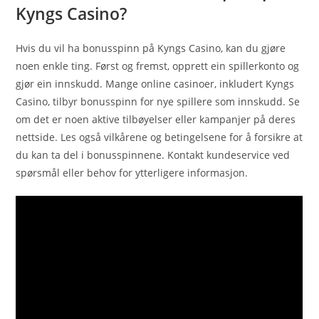
Kyngs Casino?
Hvis du vil ha bonusspinn på Kyngs Casino, kan du gjøre
noen enkle ting. Først og fremst, opprett ein spillerkonto og
gjør ein innskudd. Mange online casinoer, inkludert Kyngs
Casino, tilbyr bonusspinn for nye spillere som innskudd. Se
om det er noen aktive tilbøyelser eller kampanjer på deres
nettside. Les også vilkårene og betingelsene for å forsikre at
du kan ta del i bonusspinnene. Kontakt kundeservice ved
spørsmål eller behov for ytterligere informasjon.