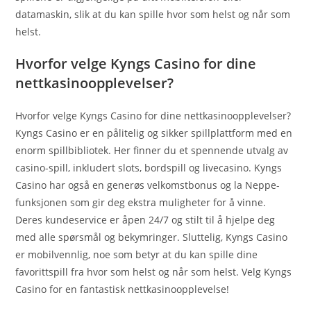
datamaskin, slik at du kan spille hvor som helst og når som
helst.
Hvorfor velge Kyngs Casino for dine
nettkasinoopplevelser?
Hvorfor velge Kyngs Casino for dine nettkasinoopplevelser?
Kyngs Casino er en pålitelig og sikker spillplattform med en
enorm spillbibliotek. Her finner du et spennende utvalg av
casino-spill, inkludert slots, bordspill og livecasino. Kyngs
Casino har også en generøs velkomstbonus og la Neppe-
funksjonen som gir deg ekstra muligheter for å vinne.
Deres kundeservice er åpen 24/7 og stilt til å hjelpe deg
med alle spørsmål og bekymringer. Sluttelig, Kyngs Casino
er mobilvennlig, noe som betyr at du kan spille dine
favorittspill fra hvor som helst og når som helst. Velg Kyngs
Casino for en fantastisk nettkasinoopplevelse!