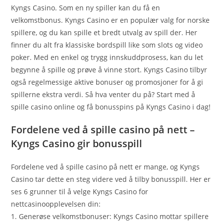
Kyngs Casino. Som en ny spiller kan du få en
velkomstbonus. Kyngs Casino er en populær valg for norske
spillere, og du kan spille et bredt utvalg av spill der. Her
finner du alt fra klassiske bordspill like som slots og video
poker. Med en enkel og trygg innskuddprosess, kan du let
begynne å spille og prøve å vinne stort. Kyngs Casino tilbyr
også regelmessige aktive bonuser og promosjoner for å gi
spillerne ekstra verdi. Så hva venter du på? Start med å
spille casino online og få bonusspins på Kyngs Casino i dag!
Fordelene ved å spille casino på nett –
Kyngs Casino gir bonusspill
Fordelene ved å spille casino på nett er mange, og Kyngs
Casino tar dette en steg videre ved å tilby bonusspill. Her er
ses 6 grunner til å velge Kyngs Casino for
nettcasinoopplevelsen din:
1. Generøse velkomstbonuser: Kyngs Casino mottar spillere