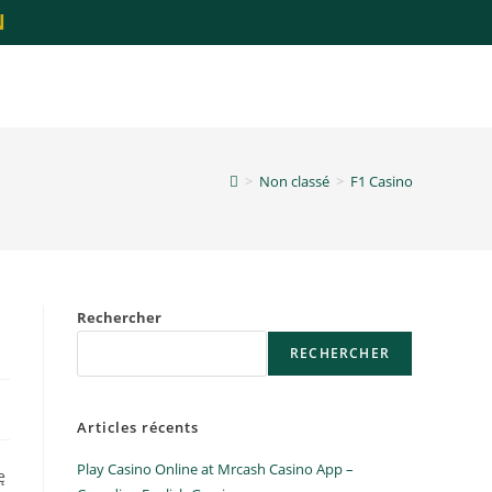
N
>
Non classé
>
F1 Casino
Rechercher
RECHERCHER
Articles récents
Play Casino Online at Mrcash Casino App –
ę