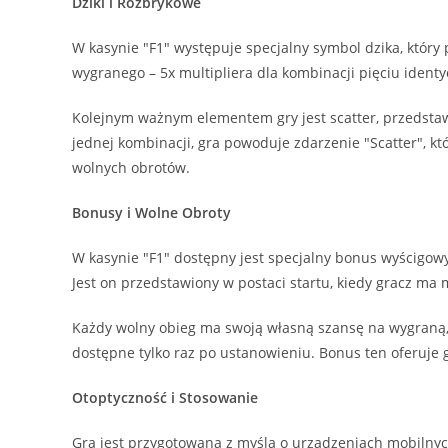
Dziki i Rozbrykowe
W kasynie "F1" występuje specjalny symbol dzika, któ
wygranego – 5x multipliera dla kombinacji pięciu ident
Kolejnym ważnym elementem gry jest scatter, przedstawi
jednej kombinacji, gra powoduje zdarzenie "Scatter", k
wolnych obrotów.
Bonusy i Wolne Obroty
W kasynie "F1" dostępny jest specjalny bonus wyścigo
Jest on przedstawiony w postaci startu, kiedy gracz ma
Każdy wolny obieg ma swoją własną szansę na wygraną, a
dostępne tylko raz po ustanowieniu. Bonus ten oferuje
Otoptyczność i Stosowanie
Gra jest przygotowana z myślą o urządzeniach mobilnych