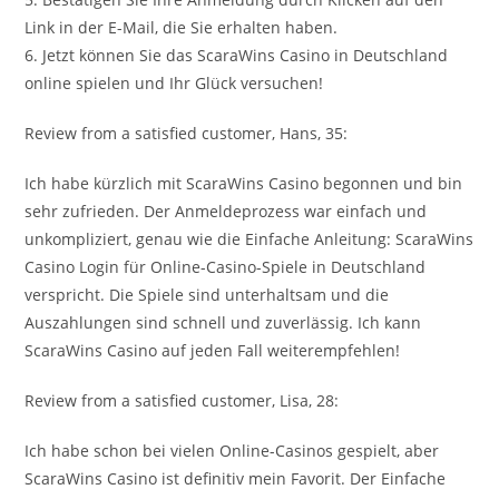
Link in der E-Mail, die Sie erhalten haben.
6. Jetzt können Sie das ScaraWins Casino in Deutschland
online spielen und Ihr Glück versuchen!
Review from a satisfied customer, Hans, 35:
Ich habe kürzlich mit ScaraWins Casino begonnen und bin
sehr zufrieden. Der Anmeldeprozess war einfach und
unkompliziert, genau wie die Einfache Anleitung: ScaraWins
Casino Login für Online-Casino-Spiele in Deutschland
verspricht. Die Spiele sind unterhaltsam und die
Auszahlungen sind schnell und zuverlässig. Ich kann
ScaraWins Casino auf jeden Fall weiterempfehlen!
Review from a satisfied customer, Lisa, 28:
Ich habe schon bei vielen Online-Casinos gespielt, aber
ScaraWins Casino ist definitiv mein Favorit. Der Einfache