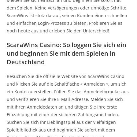
Melden Sie sich einfach an und beginnen Sie sofort mit
dem Spielen. Keine Verzögerungen oder unnötige Schritte.
ScaraWins ist stolz darauf, seinen Kunden einen schnellen
und einfachen Login-Prozess zu bieten. Probieren Sie es
noch heute aus und erleben Sie den Unterschied!
ScaraWins Casino: So loggen Sie sich ein
und beginnen Sie mit dem Spielen in
Deutschland
Besuchen Sie die offizielle Website von ScaraWins Casino
und klicken Sie auf die Schaltfläche « Anmelden », um sich
ein Konto zu erstellen. Füllen Sie das Anmeldeformular aus
und verifizieren Sie Ihre E-Mail-Adresse. Melden Sie sich
mit Ihren Anmeldedaten an und tätigen Sie Ihre erste
Einzahlung mit einer der sicheren Zahlungsmethoden.
Suchen Sie sich Ihr Lieblingsspiel aus der vielfältigen
Spielbibliothek aus und beginnen Sie sofort mit dem