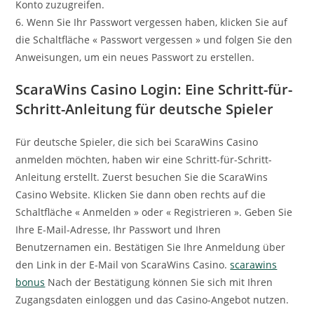
Konto zuzugreifen.
6. Wenn Sie Ihr Passwort vergessen haben, klicken Sie auf
die Schaltfläche « Passwort vergessen » und folgen Sie den
Anweisungen, um ein neues Passwort zu erstellen.
ScaraWins Casino Login: Eine Schritt-für-
Schritt-Anleitung für deutsche Spieler
Für deutsche Spieler, die sich bei ScaraWins Casino
anmelden möchten, haben wir eine Schritt-für-Schritt-
Anleitung erstellt. Zuerst besuchen Sie die ScaraWins
Casino Website. Klicken Sie dann oben rechts auf die
Schaltfläche « Anmelden » oder « Registrieren ». Geben Sie
Ihre E-Mail-Adresse, Ihr Passwort und Ihren
Benutzernamen ein. Bestätigen Sie Ihre Anmeldung über
den Link in der E-Mail von ScaraWins Casino.
scarawins
bonus
Nach der Bestätigung können Sie sich mit Ihren
Zugangsdaten einloggen und das Casino-Angebot nutzen.