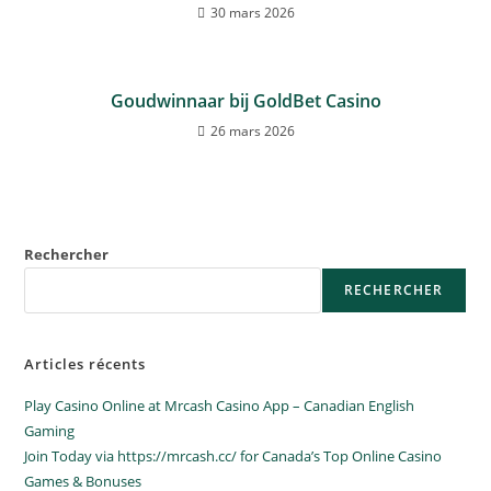
30 mars 2026
Goudwinnaar bij GoldBet Casino
26 mars 2026
Rechercher
RECHERCHER
Articles récents
Play Casino Online at Mrcash Casino App – Canadian English
Gaming
Join Today via https://mrcash.cc/ for Canada’s Top Online Casino
Games & Bonuses