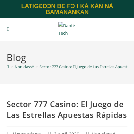
LATIGƐDƆN BƐ FƆ I KÀ KÀN NÀ
BAMANANKAN
Blog
>
Non classé
>
Sector 777 Casino: El Juego de Las Estrellas Apuestas
Sector 777 Casino: El Juego de
Las Estrellas Apuestas Rápidas
Moussadante
3 avril 2026
Non classé