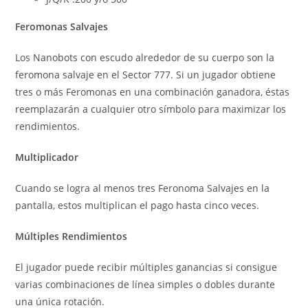
Feromonas Salvajes
Los Nanobots con escudo alrededor de su cuerpo son la
feromona salvaje en el Sector 777. Si un jugador obtiene
tres o más Feromonas en una combinación ganadora, éstas
reemplazarán a cualquier otro símbolo para maximizar los
rendimientos.
Multiplicador
Cuando se logra al menos tres Feronoma Salvajes en la
pantalla, estos multiplican el pago hasta cinco veces.
Múltiples Rendimientos
El jugador puede recibir múltiples ganancias si consigue
varias combinaciones de línea simples o dobles durante
una única rotación.