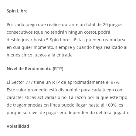
Spin Libre
Por cada juego que realice durante un total de 20 juegos
consecutivos (que no tendrán ningún costo), podrá
desbloquear hasta 5 Spin libres. Estas pueden reanudarse
en cualquier momento, siempre y cuando haya realizado al
menos cinco juegos a la entrada.
Nivel de Rendimiento (RTP)
El Sector 777 tiene un RTP de aproximadamente el 97%.
Este valor promedio está disponible para cada juego con
características activadas o no. La razón por la que este tipo
de tragamonedas en línea puede llegar hasta al 100%, es
porque su nivel de pago será dependiendo del total jugado.
Volatilidad