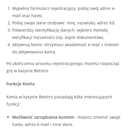
Wypełnij formularz rejestracyjny: podaj swój adres e-
mail oraz hasło.
Podaj swoje dane osobowe: imię, nazwisko, adres itd.
Potwierdzij identyfikację danych: wybierz metodę
weryfikacji tożsamości (np. kopie dokumentów).
Aktywnuj konto: otrzymasz wiadomość e-mail z linkiem
do aktywowania konta.
Po ukończeniu procesu rejestracyjnego, możesz rozpocząć
grę w kasynie Betstro.
Funkcje Konta
Konta w kasynie Betstro posiadają kilka interesujących
funkcji:
Możliwość zarządzania kontem
: możesz zmienić swoje
hasło, adres e-mail i inne dane.