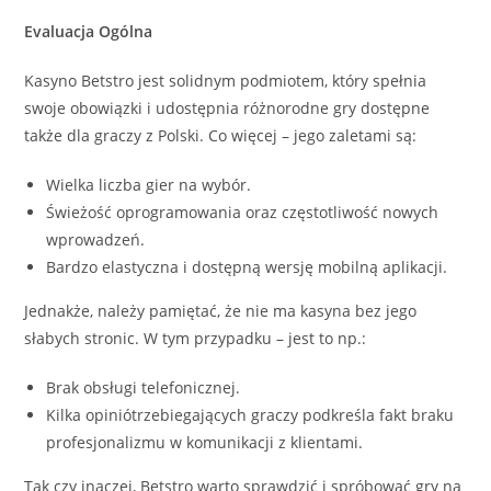
Evaluacja Ogólna
Kasyno Betstro jest solidnym podmiotem, który spełnia
swoje obowiązki i udostępnia różnorodne gry dostępne
także dla graczy z Polski. Co więcej – jego zaletami są:
Wielka liczba gier na wybór.
Świeżość oprogramowania oraz częstotliwość nowych
wprowadzeń.
Bardzo elastyczna i dostępną wersję mobilną aplikacji.
Jednakże, należy pamiętać, że nie ma kasyna bez jego
słabych stronic. W tym przypadku – jest to np.:
Brak obsługi telefonicznej.
Kilka opiniótrzebiegających graczy podkreśla fakt braku
profesjonalizmu w komunikacji z klientami.
Tak czy inaczej, Betstro warto sprawdzić i spróbować gry na