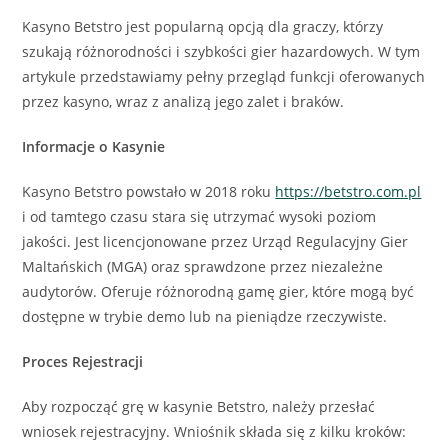
Kasyno Betstro jest popularną opcją dla graczy, którzy
szukają różnorodności i szybkości gier hazardowych. W tym
artykule przedstawiamy pełny przegląd funkcji oferowanych
przez kasyno, wraz z analizą jego zalet i braków.
Informacje o Kasynie
Kasyno Betstro powstało w 2018 roku
https://betstro.com.pl
i od tamtego czasu stara się utrzymać wysoki poziom
jakości. Jest licencjonowane przez Urząd Regulacyjny Gier
Maltańskich (MGA) oraz sprawdzone przez niezależne
audytorów. Oferuje różnorodną gamę gier, które mogą być
dostępne w trybie demo lub na pieniądze rzeczywiste.
Proces Rejestracji
Aby rozpocząć grę w kasynie Betstro, należy przesłać
wniosek rejestracyjny. Wniośnik składa się z kilku kroków: