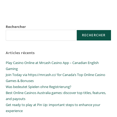
Rechercher
RECHERCHER
Articles récents
Play Casino Online at Mrcash Casino App – Canadian English
Gaming
Join Today via https://mrcash.cc/ for Canada’s Top Online Casino
Games & Bonuses
Was bedeutet Spielen ohne Registrierung?
Best Online Casinos Australia games: discover top titles, features,
and payouts
Get ready to play at Pin Up: important steps to enhance your
experience