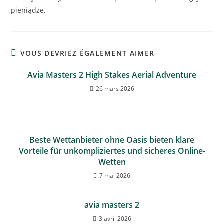
pieniądze.
VOUS DEVRIEZ ÉGALEMENT AIMER
Avia Masters 2 High Stakes Aerial Adventure
26 mars 2026
Beste Wettanbieter ohne Oasis bieten klare
Vorteile für unkompliziertes und sicheres Online-
Wetten
7 mai 2026
avia masters 2
3 avril 2026