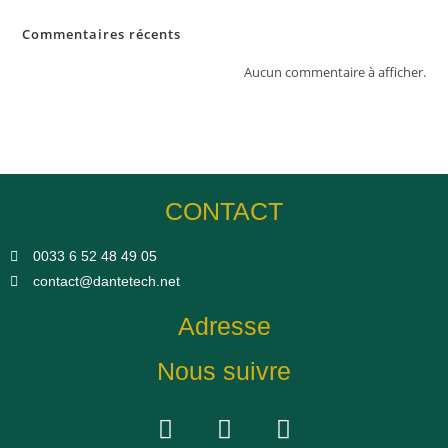
Commentaires récents
Aucun commentaire à afficher.
CONTACT
0033 6 52 48 49 05​
contact@dantetech.net
Adresse
Nous suivre