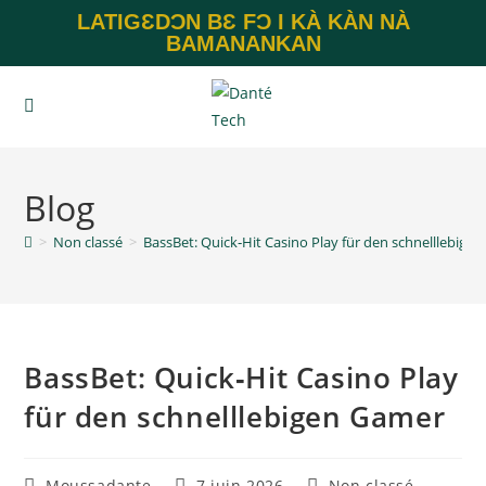
LATIGƐDƆN BƐ FƆ I KÀ KÀN NÀ
BAMANANKAN
Blog
>
Non classé
>
BassBet: Quick‑Hit Casino Play für den schnelllebige
BassBet: Quick‑Hit Casino Play
für den schnelllebigen Gamer
Moussadante
7 juin 2026
Non classé