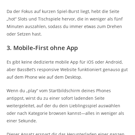
Da der Fokus auf kurzen Spiel‑Burst liegt, hebt die Seite
„hot“ Slots und Tischspiele hervor, die in weniger als fünf
Minuten auszahlen, sodass du immer etwas zum Drehen
oder Setzen hast.
3. Mobile‑First ohne App
Es gibt keine dedizierte mobile App für iOS oder Android,
aber BassBet’s responsive Website funktioniert genauso gut
auf dem Phone wie auf dem Desktop.
Wenn du „play“ vom Startbildschirm deines Phones
antippst, wirst du zu einer sofort ladenden Seite
weitergeleitet, auf der du dein Lieblingsspiel auswählen
oder nach Kategorie browsen kannst—alles in weniger als
einer Sekunde.
Dieser Ansatz erspart dir das Herunterladen einer ganzen