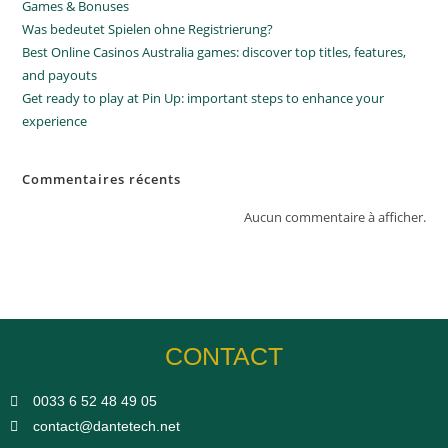
Games & Bonuses
Was bedeutet Spielen ohne Registrierung?
Best Online Casinos Australia games: discover top titles, features,
and payouts
Get ready to play at Pin Up: important steps to enhance your
experience
Commentaires récents
Aucun commentaire à afficher.
CONTACT
0033 6 52 48 49 05​
contact@dantetech.net