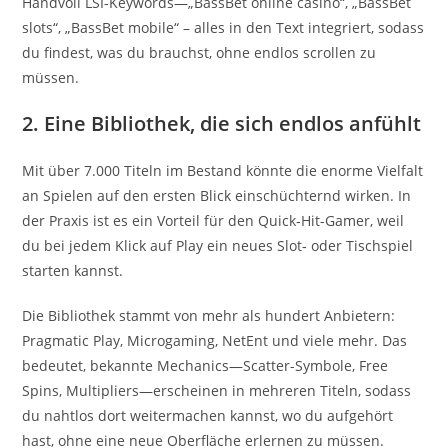
Handvoll LSI-Keywords—„BassBet online casino“, „BassBet
slots“, „BassBet mobile“ – alles in den Text integriert, sodass
du findest, was du brauchst, ohne endlos scrollen zu
müssen.
2. Eine Bibliothek, die sich endlos anfühlt
Mit über 7.000 Titeln im Bestand könnte die enorme Vielfalt
an Spielen auf den ersten Blick einschüchternd wirken. In
der Praxis ist es ein Vorteil für den Quick‑Hit-Gamer, weil
du bei jedem Klick auf Play ein neues Slot‑ oder Tischspiel
starten kannst.
Die Bibliothek stammt von mehr als hundert Anbietern:
Pragmatic Play, Microgaming, NetEnt und viele mehr. Das
bedeutet, bekannte Mechanics—Scatter-Symbole, Free
Spins, Multipliers—erscheinen in mehreren Titeln, sodass
du nahtlos dort weitermachen kannst, wo du aufgehört
hast, ohne eine neue Oberfläche erlernen zu müssen.