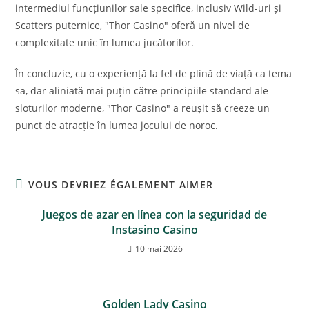
intermediul funcțiunilor sale specifice, inclusiv Wild-uri și
Scatters puternice, "Thor Casino" oferă un nivel de
complexitate unic în lumea jucătorilor.
În concluzie, cu o experiență la fel de plină de viață ca tema
sa, dar aliniată mai puțin către principiile standard ale
sloturilor moderne, "Thor Casino" a reușit să creeze un
punct de atracție în lumea jocului de noroc.
VOUS DEVRIEZ ÉGALEMENT AIMER
Juegos de azar en línea con la seguridad de
Instasino Casino
10 mai 2026
Golden Lady Casino