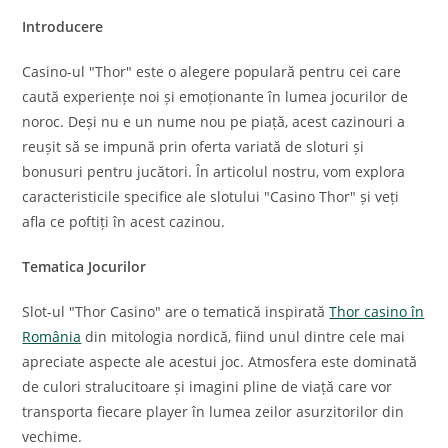
Introducere
Casino-ul "Thor" este o alegere populară pentru cei care
caută experiențe noi și emoționante în lumea jocurilor de
noroc. Deși nu e un nume nou pe piață, acest cazinouri a
reușit să se impună prin oferta variată de sloturi și
bonusuri pentru jucători. În articolul nostru, vom explora
caracteristicile specifice ale slotului "Casino Thor" și veți
afla ce poftiți în acest cazinou.
Tematica Jocurilor
Slot-ul "Thor Casino" are o tematică inspirată
Thor casino în
România
din mitologia nordică, fiind unul dintre cele mai
apreciate aspecte ale acestui joc. Atmosfera este dominată
de culori stralucitoare și imagini pline de viață care vor
transporta fiecare player în lumea zeilor asurzitorilor din
vechime.