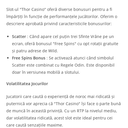
Slot-ul "Thor Casino" oferă diverse bonusuri pentru a fi
împărțiți în funcție de performanțele jucătorilor. Oferim o
descriere aprobată privind caracteristicile bonusurilor:
Scatter
: Când apare cel puțin trei Sfinte Vrâne pe un
ecran, oferă bonusul "Free Spins" cu opt rotații gratuite
și patru adrese de Wild.
Free Spins Bonus
: Se activează atunci când simbolul
Scatter este combinat cu Regele Odin. Este disponibil
doar în versiunea mobilă a slotului.
Volatilitatea Jocurilor
Jucatorii care caută o experiență de noroc mai ridicată și
puternică vor aprecia că "Thor Casino" își face o parte bună
de muncă în această privință. Cu un RTP la nivelul mediu,
dar volatilitatea ridicată, acest slot este ideal pentru cei
care caută senzațiile maxime.