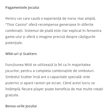
Pagamentele Jocului
Pentru cei care caută o experiență de noroc mai amplă,
"Thor Casino" oferă recompense generoase în diferite
combinații. Sistemul de plată este clar explicat în fereastra
game-ului și oferă o imagine precisă despre câștigurile
potențiale.
Wild-uri și Scatters
Funcțiunea Wild se utilizează la fel ca în majoritatea
jocurilor, pentru a completa combinațiile de simboluri.
Simbolul Scatter însă are o capacitate specială: este
puternic și apare rareori pe ecran. Când acest lucru se
întâmplă, fiecare player poate beneficia de mai multe rotații
gratuite.
Bonus-urile Jocului