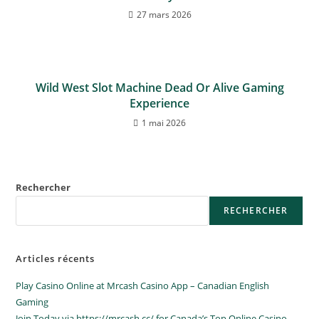
27 mars 2026
Wild West Slot Machine Dead Or Alive Gaming
Experience
1 mai 2026
Rechercher
RECHERCHER
Articles récents
Play Casino Online at Mrcash Casino App – Canadian English
Gaming
Join Today via https://mrcash.cc/ for Canada’s Top Online Casino