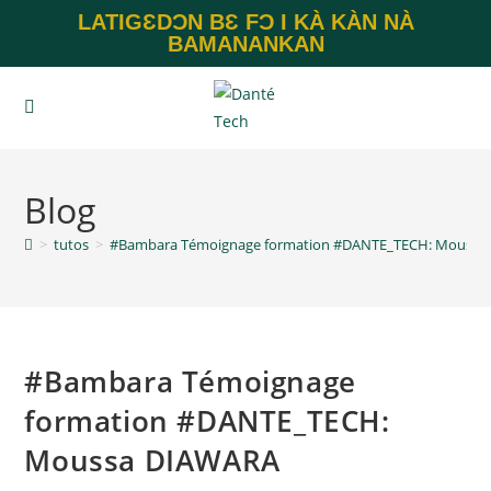
LATIGƐDƆN BƐ FƆ I KÀ KÀN NÀ
BAMANANKAN
Blog
>
tutos
>
#Bambara Témoignage formation #DANTE_TECH: Moussa
#Bambara Témoignage
formation #DANTE_TECH:
Moussa DIAWARA