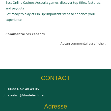
Best Online Casinos Australia games: discover top titles, features,
and payouts
Get ready to play at Pin Up: important steps to enhance your
experience
Commentaires récents
Aucun commentaire à afficher.
CONTACT
0033 6 52 48 49 05​
contact@dantetech.net
Adresse