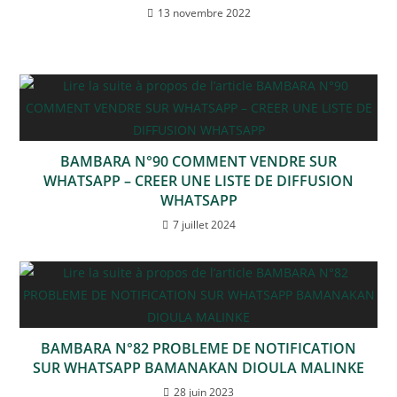
13 novembre 2022
BAMBARA N°90 COMMENT VENDRE SUR
WHATSAPP – CREER UNE LISTE DE DIFFUSION
WHATSAPP
7 juillet 2024
BAMBARA N°82 PROBLEME DE NOTIFICATION
SUR WHATSAPP BAMANAKAN DIOULA MALINKE
28 juin 2023