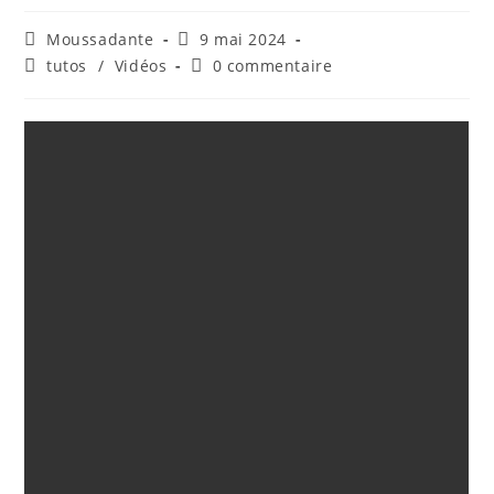
Moussadante
9 mai 2024
tutos
/
Vidéos
0 commentaire