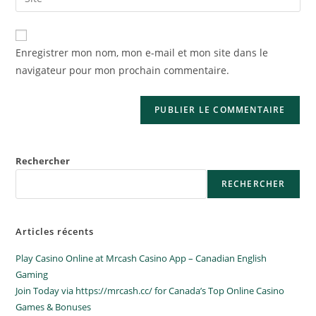
Enregistrer mon nom, mon e-mail et mon site dans le
navigateur pour mon prochain commentaire.
Rechercher
RECHERCHER
Articles récents
Play Casino Online at Mrcash Casino App – Canadian English
Gaming
Join Today via https://mrcash.cc/ for Canada’s Top Online Casino
Games & Bonuses