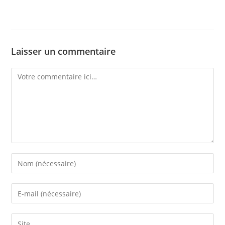
Laisser un commentaire