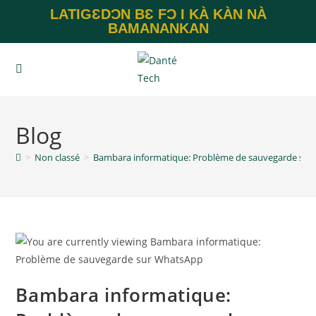
LATIGƐDƆN BƐ FƆ I KÀ KÀN NÀ
BAMANANKAN
Blog
>
Non classé
>
Bambara informatique: Problème de sauvegarde su
Bambara informatique: